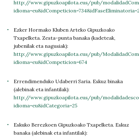
http://www.gipuzkoapilota.eus/pub/modalidadCom
idioma=eu&idCompeticion=734&idFaseEliminatoria=
Ezker Hormako Kluben Arteko Gipuzkoako
Txapelketa. Zesta-punta banaka (kadeteak,
jubenilak eta nagusiak):
http://www.gipuzkoapilota.eus/pub/ModalidadCom
idioma=eu&idCompeticion=674
Errendimenduko Udaberri Saria. Eskuz binaka
(alebinak eta infantilak):
http://www.gipuzkoapilota.eus/pub/modalidadesco
idioma=eu&idCategoria=25
Eskuko Berezkoen Gipuzkoako Txapelketa. Eskuz
banaka (alebinak eta infantilak):