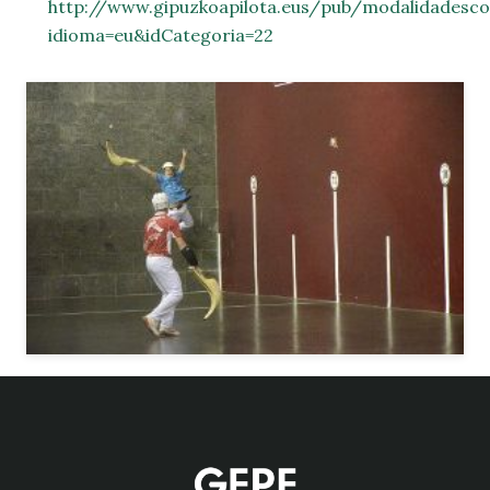
http://www.gipuzkoapilota.eus/pub/modalidadesco
idioma=eu&idCategoria=22