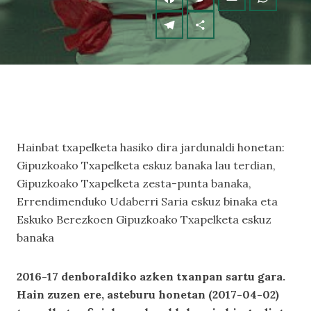
Hainbat txapelketa hasiko dira jardunaldi honetan:
Gipuzkoako Txapelketa eskuz banaka lau terdian,
Gipuzkoako Txapelketa zesta-punta banaka,
Errendimenduko Udaberri Saria eskuz binaka eta
Eskuko Berezkoen Gipuzkoako Txapelketa eskuz
banaka
2016-17 denboraldiko azken txanpan sartu gara.
Hain zuzen ere, asteburu honetan (2017-04-02)