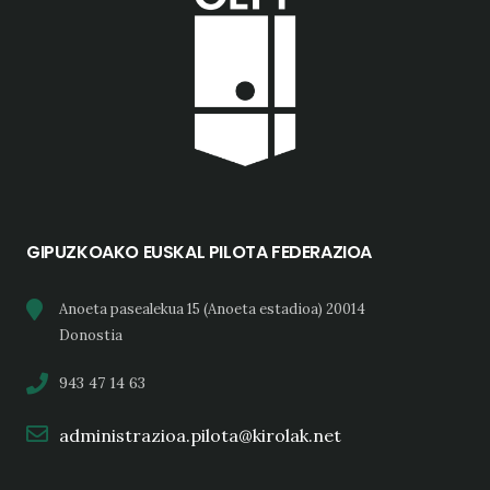
GIPUZKOAKO EUSKAL PILOTA FEDERAZIOA
Anoeta pasealekua 15 (Anoeta estadioa) 20014
Donostia
943 47 14 63
administrazioa.pilota@kirolak.net