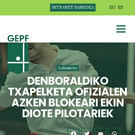
INTRANET SARBIDEA
EU
ES
Lehiaketa
DENBORALDIKO
TXAPELKETA OFIZIALEN
AZKEN BLOKEARI EKIN
DIOTE PILOTARIEK