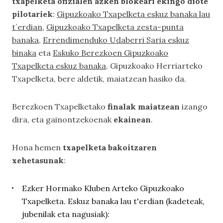
txapelketa ofizialen azken blokeari ekingo diote
pilotariek
:
Gipuzkoako Txapelketa eskuz banaka lau
t´erdian
,
Gipuzkoako Txapelketa zesta-punta
banaka
,
Errendimenduko Udaberri Saria eskuz
binaka
eta
Eskuko Berezkoen Gipuzkoako
Txapelketa eskuz banaka
. Gipuzkoako Herriarteko
Txapelketa, bere aldetik, maiatzean hasiko da.
Berezkoen Txapelketako
finalak maiatzean
izango
dira, eta gainontzekoenak
ekainean
.
Hona hemen
txapelketa bakoitzaren
xehetasunak
:
Ezker Hormako Kluben Arteko Gipuzkoako
Txapelketa. Eskuz banaka lau t'erdian (kadeteak,
jubenilak eta nagusiak):