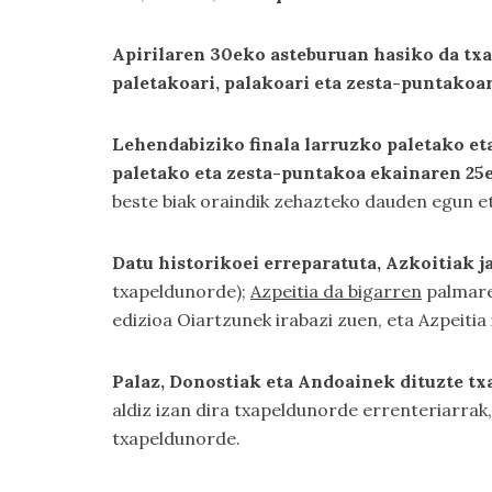
Apirilaren 30eko asteburuan hasiko da tx
paletakoari, palakoari eta zesta-puntakoar
Lehendabiziko finala larruzko paletako e
paletako eta zesta-puntakoa ekainaren 25
beste biak oraindik zehazteko dauden egun e
Datu historikoei erreparatuta, Azkoitiak j
txapeldunorde);
Azpeitia da bigarren
palmares
edizioa Oiartzunek irabazi zuen, eta Azpeitia
Palaz, Donostiak eta Andoainek dituzte tx
aldiz izan dira txapeldunorde errenteriarrak,
txapeldunorde.