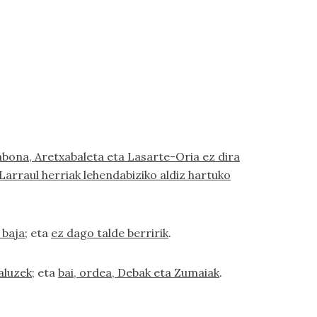
abona, Aretxabaleta eta Lasarte-Oria ez dira
Larraul herriak lehendabiziko aldiz hartuko
 baja
; eta
ez dago talde berririk
.
aluzek
; eta
bai, ordea, Debak eta Zumaiak
.