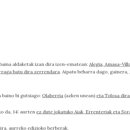
, baina aldaketak izan dira izen-ematean:
Alegia, Amasa-Vill
rraga batu dira zerrendara
. Aipatu beharra dago, gainera,
n baino bi gutxiago:
Olaberria
(azken unean)
eta Tolosa dira
ko da, 14: aurten
ez dute jokatuko Aiak, Errenteriak eta Sor
dira,
aurreko edizioko berberak
.