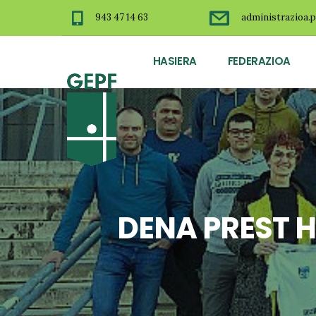
943 47 14 63
administrazioa.p
HASIERA
FEDERAZIOA
DENA PREST 