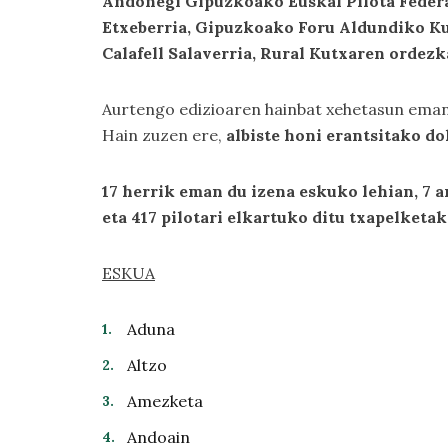
Andonegi Gipuzkoako Euskal Pilota Feder
Etxeberria, Gipuzkoako Foru Aldundiko Ku
Calafell Salaverria, Rural Kutxaren ordezk
Aurtengo edizioaren hainbat xehetasun eman e
Hain zuzen ere,
albiste honi erantsitako 
17 herrik eman du izena eskuko lehian, 7 a
eta 417 pilotari elkartuko ditu txapelketak
ESKUA
Aduna
Altzo
Amezketa
Andoain