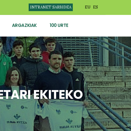
INTRANET SARBIDEA
EU
ES
ARGAZKIAK
100 URTE
TARI EKITEKO