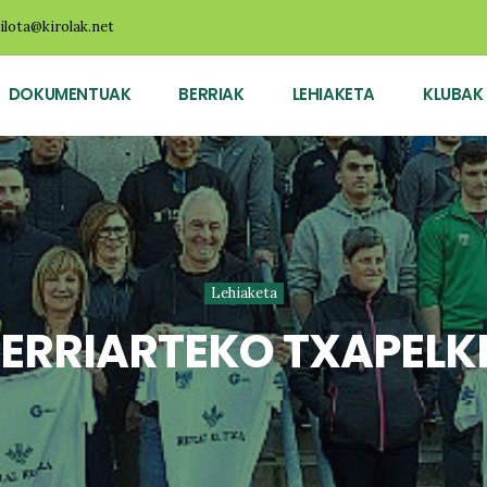
ilota@kirolak.net
DOKUMENTUAK
BERRIAK
LEHIAKETA
KLUBAK
Lehiaketa
HERRIARTEKO TXAPELKE