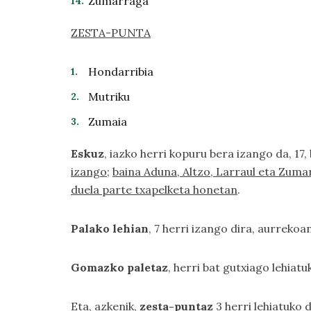
Zumarraga
ZESTA-PUNTA
Hondarribia
Mutriku
Zumaia
Eskuz
, iazko herri kopuru bera izango da, 17
izango
;
baina Aduna, Altzo, Larraul eta Zuma
duela parte txapelketa honetan
.
Palako lehian
, 7 herri izango dira, aurrekoa
Gomazko paletaz
, herri bat gutxiago lehiatu
Eta, azkenik,
zesta-puntaz
3 herri lehiatuko 