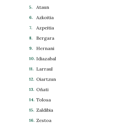
Ataun
Azkoitia
Azpeitia
Bergara
Hernani
Idiazabal
Larraul
Oiartzun
Oñati
Tolosa
Zaldibia
Zestoa