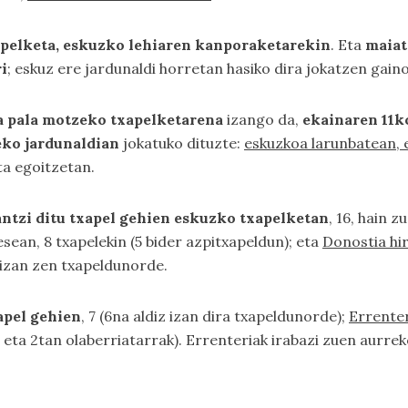
apelketa, eskuzko lehiaren kanporaketarekin
. Eta
maiat
i
; eskuz ere jardunaldi horretan hasiko dira jokatzen gain
ta pala motzeko txapelketarena
izango da,
ekainaren 11k
eko jardunaldian
jokatuko dituzte:
eskuzkoa larunbatean, 
ta egoitzetan.
antzi ditu txapel gehien eskuzko txapelketan
, 16, hain z
ean, 8 txapelekin (5 bider azpitxapeldun); eta
Donostia hi
 izan zen txapeldunorde.
apel gehien
, 7 (6na aldiz izan dira txapeldunorde);
Errenter
 eta 2tan olaberriatarrak). Errenteriak irabazi zuen aurre