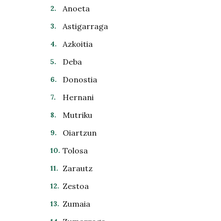
Anoeta
Astigarraga
Azkoitia
Deba
Donostia
Hernani
Mutriku
Oiartzun
Tolosa
Zarautz
Zestoa
Zumaia