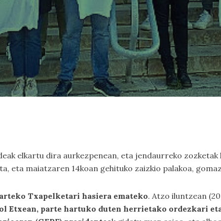
ndeak elkartu dira aurkezpenean, eta jendaurreko zozketak k
ta, eta maiatzaren 14koan gehituko zaizkio palakoa, gomaz
arteko Txapelketari hasiera emateko
. Atzo iluntzean (
l Etxean, parte hartuko duten herrietako ordezkari eta 