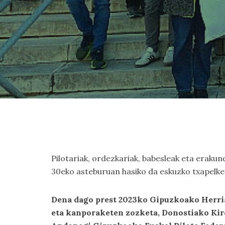
Pilotariak, ordezkariak, babesleak eta eraku
30eko asteburuan hasiko da eskuzko txapelke
Dena dago prest 2023ko Gipuzkoako Herri
eta kanporaketen zozketa, Donostiako Kiro