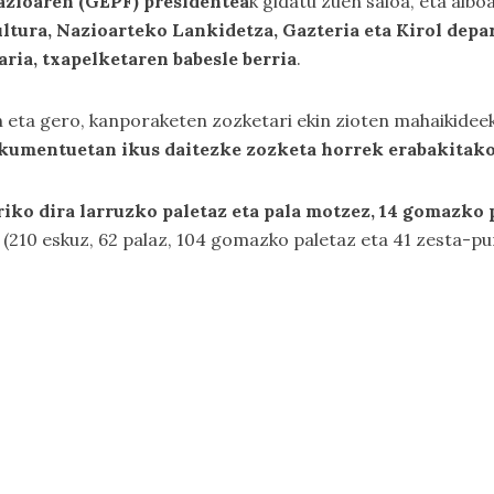
azioaren (GEPF) presidentea
k gidatu zuen saioa, eta albo
ltura, Nazioarteko Lankidetza, Gazteria eta Kirol dep
aria, txapelketaren babesle berria
.
ta gero, kanporaketen zozketari ekin zioten mahaikideek, p
dokumentuetan ikus daitezke zozketa horrek erabakitak
riko dira larruzko paletaz eta pala motzez, 14 gomazko 
(210 eskuz, 62 palaz, 104 gomazko paletaz eta 41 zesta-pu