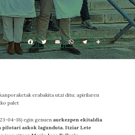
anporaketak erabakita utzi ditu; apirilaren
ko palet
2023-04-18) egin genuen
aurkezpen ekitaldia
pilotari askok lagunduta. Itziar Lete