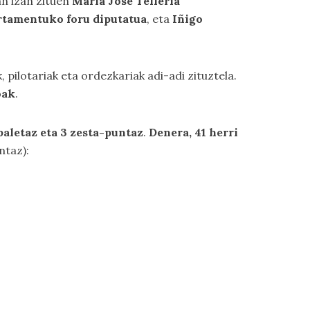
an izan zituen
Maria Jose Telleria
artamentuko foru diputatua
, eta
Iñigo
ilotariak eta ordezkariak adi-adi zituztela.
oak
.
paletaz eta 3 zesta-puntaz
.
Denera, 41 herri
ntaz):