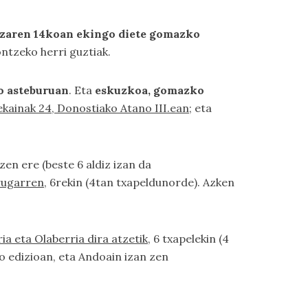
zaren 14koan ekingo diete gomazko
ontzeko herri guztiak.
o asteburuan
. Eta
eskuzkoa, gomazko
ekainak 24, Donostiako Atano III.ean
; eta
uzen ere (beste 6 aldiz izan da
rugarren
, 6rekin (4tan txapeldunorde). Azken
ia eta Olaberria dira atzetik
, 6 txapelekin (4
ko edizioan, eta Andoain izan zen