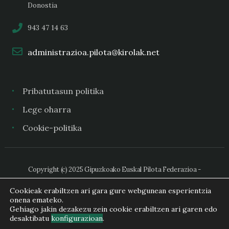
Donostia
943 47 14 63
administrazioa.pilota@kirolak.net
Pribatutasun politika
Lege oharra
Cookie-politika
Copyright (c) 2025 Gipuzkoako Euskal Pilota Federazioa -
Federación Guipuzcoana de Pelota Vasca
Cookieak erabiltzen ari gara gure webgunean esperientzia
onena emateko.
Gehiago jakin dezakezu zein cookie erabiltzen ari garen edo
desaktibatu
konfigurazioan
.