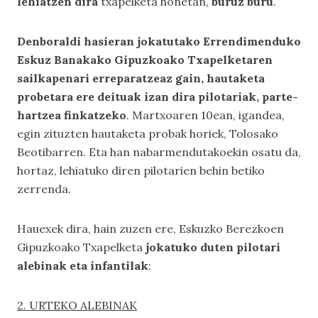
lehiatzen dira
txapelketa honetan,
buruz buru
.
Denboraldi hasieran jokatutako Errendimenduko
Eskuz Banakako Gipuzkoako Txapelketaren
sailkapenari erreparatzeaz gain, hautaketa
probetara ere deituak izan dira pilotariak, parte-
hartzea finkatzeko
. Martxoaren 10ean, igandea,
egin zituzten hautaketa probak horiek, Tolosako
Beotibarren. Eta han nabarmendutakoekin osatu da,
hortaz, lehiatuko diren pilotarien behin betiko
zerrenda.
Hauexek dira, hain zuzen ere, Eskuzko Berezkoen
Gipuzkoako Txapelketa
jokatuko duten pilotari
alebinak eta infantilak
:
2. URTEKO ALEBINAK