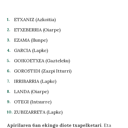
ETXANIZ (Azkoitia)
ETXEBERRIA (Oiarpe)
EZAMA (Ilunpe)
GARCIA (Lapke)
GOIKOETXEA (Gazteleku)
GOROSTIDI (Zazpi Itturri)
IRRIBARRIA (Lapke)
LANDA (Oiarpe)
OTEGI (Intxurre)
ZUBIZARRETA (Lapke)
Apirilaren 6an ekingo diote txapelketari
. Eta