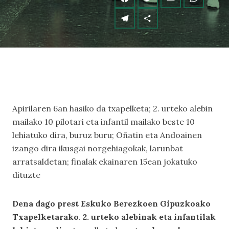
Apirilaren 6an hasiko da txapelketa; 2. urteko alebin
mailako 10 pilotari eta infantil mailako beste 10
lehiatuko dira, buruz buru; Oñatin eta Andoainen
izango dira ikusgai norgehiagokak, larunbat
arratsaldetan; finalak ekainaren 15ean jokatuko
dituzte
Dena dago prest Eskuko Berezkoen Gipuzkoako
Txapelketarako
.
2. urteko alebinak eta infantilak