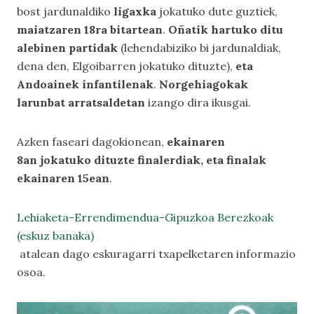
bost jardunaldiko
ligaxka
jokatuko dute guztiek,
maiatzaren 18ra bitartean
.
Oñatik hartuko ditu
alebinen partidak
(lehendabiziko bi jardunaldiak,
dena den, Elgoibarren jokatuko dituzte),
eta
Andoainek infantilenak
.
Norgehiagokak
larunbat arratsaldetan
izango dira ikusgai.
Azken faseari dagokionean,
ekainaren
8an jokatuko dituzte finalerdiak, eta finalak
ekainaren 15ean
.
Lehiaketa-Errendimendua-Gipuzkoa Berezkoak
(eskuz banaka)
atalean dago eskuragarri txapelketaren informazio
osoa.