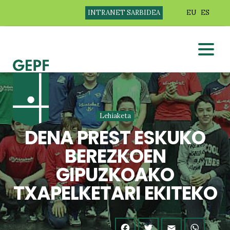
INTRANET SARBIDEA
EU
ES
Lehiaketa
DENA PREST ESKUKO
BEREZKOEN
GIPUZKOAKO
TXAPELKETARI EKITEKO