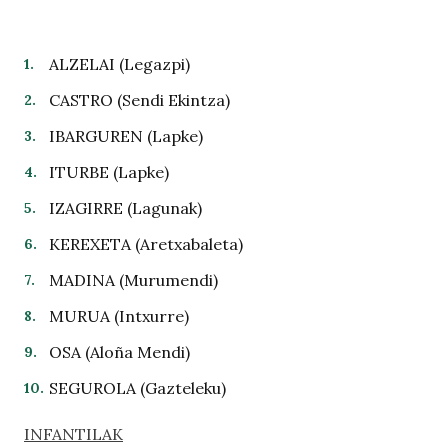
ALZELAI (Legazpi)
CASTRO (Sendi Ekintza)
IBARGUREN (Lapke)
ITURBE (Lapke)
IZAGIRRE (Lagunak)
KEREXETA (Aretxabaleta)
MADINA (Murumendi)
MURUA (Intxurre)
OSA (Aloña Mendi)
SEGUROLA (Gazteleku)
INFANTILAK