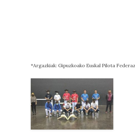
*Argazkiak: Gipuzkoako Euskal Pilota Federaz