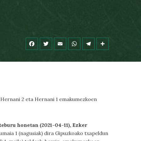
4, Hernani 2 eta Hernani 1 emakumezkoen
teburu honetan (2021-04-11), Ezker
 Zumaia 1 (nagusiak) dira Gipuzkoako txapeldun