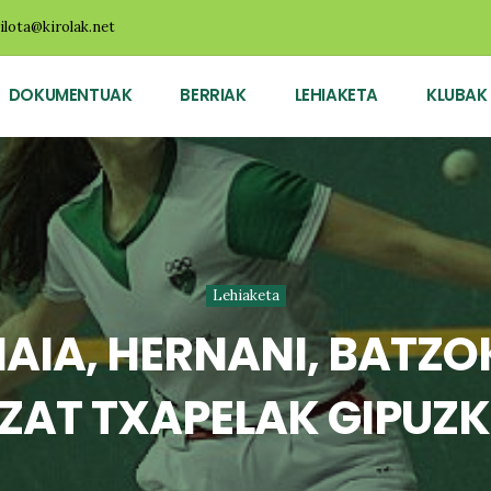
ilota@kirolak.net
DOKUMENTUAK
BERRIAK
LEHIAKETA
KLUBAK
Lehiaketa
AIA, HERNANI, BATZO
ZAT TXAPELAK GIPU