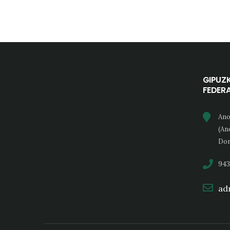
GIPUZ
FEDER
Ano
(An
Don
943
adm