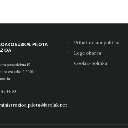
Pribatutasun politika
KOAKO EUSKAL PILOTA
AZIOA
Lege oharra
Cookie-politika
eta pasealekua 15
oeta estadioa) 20014
ostia
 47 14 63
inistrazioa.pilota@kirolak.net