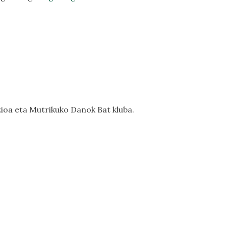
ioa eta Mutrikuko Danok Bat kluba.