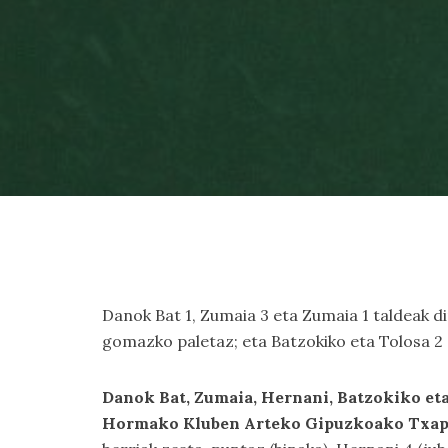
Danok Bat 1, Zumaia 3 eta Zumaia 1 taldeak 
gomazko paletaz; eta Batzokiko eta Tolosa 
Danok Bat, Zumaia, Hernani, Batzokiko eta 
Hormako Kluben Arteko Gipuzkoako Txap