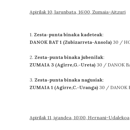
Apirilak 10, larunbata, 16:00, Zumaia-Aitzuri
1.
Zesta-punta binaka kadeteak
:
DANOK BAT 1 (Zubizarreta-Ansola)
30 / HO
2.
Zesta-punta binaka jubenilak
:
ZUMAIA 3 (Agirre,G.-Ureta)
30 / DANOK BAT
3.
Zesta-punta binaka nagusiak
:
ZUMAIA 1 (Agirre,C.-Uranga)
30 / DANOK B
Apirilak 11, igandea, 10:00, Hernani-Udalekoa