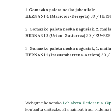
1.
Gomazko paleta neska jubenilak
:
HERNANI 4 (Macicior-Kerejeta)
30 / HERNA
2.
Gomazko paleta neska nagusiak, 2. mail
HERNANI 2 (Urien-Gutierrez)
30 / SU-BERR
3.
Gomazko paleta neska nagusiak, 1. maila
HERNANI 1 (Irazustabarrena-Arrieta)
30 / 
Webgune honetako
Lehiaketa-Federatua-Gi
kontsulta daitezke. Eta hainbat irudi bilduma