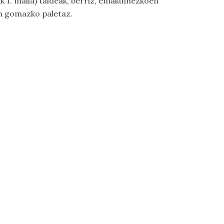
ak 1. maila) taldeak, berriz, emakumezkoen
en gomazko paletaz.