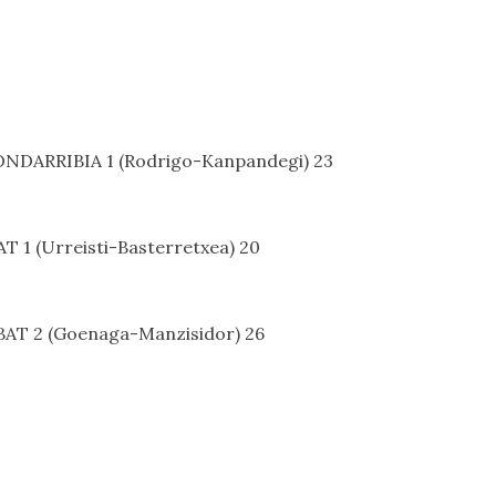
NDARRIBIA 1 (Rodrigo-Kanpandegi) 23
 1 (Urreisti-Basterretxea) 20
AT 2 (Goenaga-Manzisidor) 26