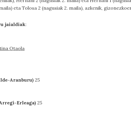
enilak), Hernani 2 (nagusiak 2. maila) eta Hernani 1 (nagusi
maila) eta Tolosa 2 (nagusiak 2. maila), azkenik, gizonezko
u jaialdiak
:
stina Otaola
:
lde-Aranburu)
25
:
rregi-Erleaga)
25