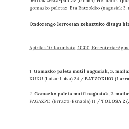
berriak zesta-puntaz (binaka). Hernani 4 (jub
gomazko paletaz. Eta Batzokiko (nagusiak 3. 
Ondorengo lerroetan zehaztuko ditugu hir
Apirilak 10, larunbata, 10:00, Errenteria-Agu
1.
Gomazko paleta mutil nagusiak, 3. maila
KUKU (Luisa-Luisa) 24 /
BATZOKIKO (Larra
2.
Gomazko paleta mutil nagusiak, 2. maila
PAGAZPE (Errazti-Esnaola) 11 /
TOLOSA 2 (A