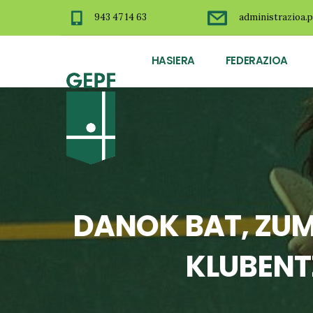
943 47 14 63
administrazioa.p
HASIERA
FEDERAZIOA
DANOK BAT, ZUM
KLUBENT