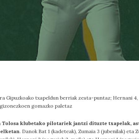
dira Gipuzkoako txapeldun berriak zesta-puntaz; Hernani 
2 gizonezkoen gomazko paletaz
Tolosa klubetako pilotariek jantzi dituzte txapelak, as
elketan
. Danok Bat 1 (kadeteak), Zumaia 3 (jubenilak) eta