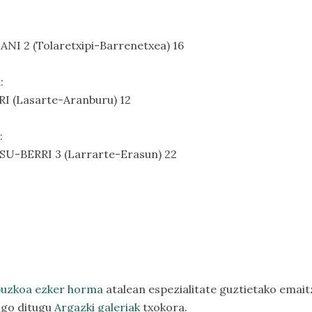
NI 2 (Tolaretxipi-Barrenetxea) 16
a
:
I (Lasarte-Aranburu) 12
:
SU-BERRI 3 (Larrarte-Erasun) 22
puzkoa ezker horma
atalean espezialitate guztietako emait
 igo ditugu
Argazki galeriak
txokora.