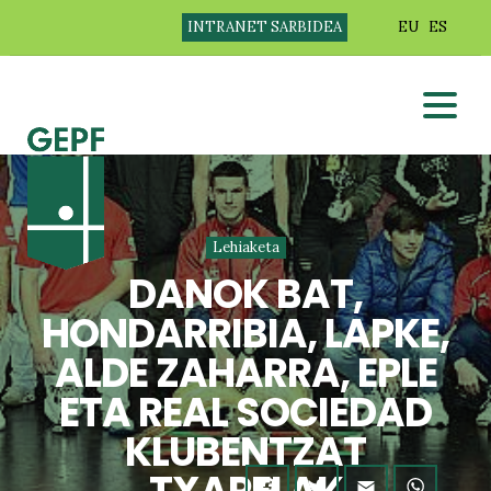
INTRANET SARBIDEA
EU
ES
Lehiaketa
DANOK BAT,
HONDARRIBIA, LAPKE,
ALDE ZAHARRA, EPLE
ETA REAL SOCIEDAD
KLUBENTZAT