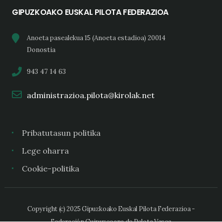
GIPUZKOAKO EUSKAL PILOTA FEDERAZIOA
Anoeta pasealekua 15 (Anoeta estadioa) 20014
Donostia
943 47 14 63
administrazioa.pilota@kirolak.net
Pribatutasun politika
Lege oharra
Cookie-politika
Copyright (c) 2025 Gipuzkoako Euskal Pilota Federazioa -
Federación Guipuzcoana de Pelota Vasca