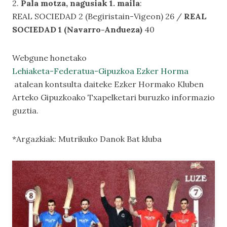
2.
Pala motza, nagusiak 1. maila
:
REAL SOCIEDAD 2 (Begiristain-Vigeon) 26 /
REAL
SOCIEDAD 1 (Navarro-Andueza)
40
Webgune honetako
Lehiaketa-Federatua-Gipuzkoa Ezker Horma
atalean kontsulta daiteke Ezker Hormako Kluben
Arteko Gipuzkoako Txapelketari buruzko informazio
guztia.
*Argazkiak: Mutrikuko Danok Bat kluba