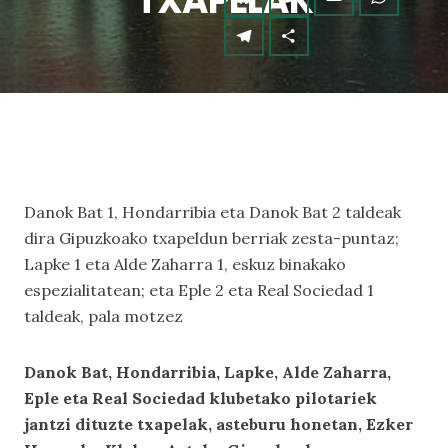
TXAPELAK
Danok Bat 1, Hondarribia eta Danok Bat 2 taldeak
dira Gipuzkoako txapeldun berriak zesta-puntaz;
Lapke 1 eta Alde Zaharra 1, eskuz binakako
espezialitatean; eta Eple 2 eta Real Sociedad 1
taldeak, pala motzez
Danok Bat, Hondarribia, Lapke, Alde Zaharra,
Eple eta Real Sociedad klubetako pilotariek
jantzi dituzte txapelak, asteburu honetan, Ezker