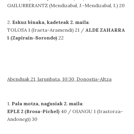
GAILURRERANTZ (Mendizabal, J.-Mendizabal, I.) 20
2.
Eskuz binaka, kadeteak 2. maila
:
TOLOSA 1 (Iraeta-Aramendi) 21 /
ALDE ZAHARRA
1 (Zapirain-Sorondo)
22
Abenduak 21, larunbata, 10:30, Donostia-Altza
1.
Pala motza, nagusiak 2. maila
:
EPLE 2 (Brosa-Pichel)
40 / OIANGU 1 (Irastorza-
Andonegi) 30