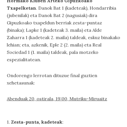
Hormako Kluben Arteko Gipuzkoako
Txapelketan
. Danok Bat 1 (kadeteak), Hondarribia
(jubenilak) eta Danok Bat 2 (nagusiak) dira
Gipuzkoako txapeldun berriak zesta-puntaz
(binaka); Lapke 1 (kadeteak 3. maila) eta Alde
Zaharra 1 (kadeteak 2. maila) taldeak, eskuz binakako
lehian; eta, azkenik, Eple 2 (2. maila) eta Real
Sociedad 1 (1. maila) taldeak, pala motzeko
espezialitatean.
Ondorengo lerrotan dituzue final guztien
xehetasunak:
Abenduak 20, ostirala, 19:00, Mutriku-Miruaitz
1.
Zesta-punta, kadeteak
: