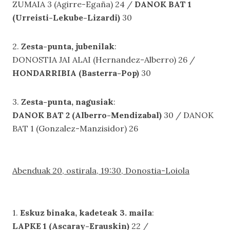
ZUMAIA 3 (Agirre-Egaña) 24 /
DANOK BAT 1
(Urreisti-Lekube-Lizardi)
30
2.
Zesta-punta, jubenilak
:
DONOSTIA JAI ALAI (Hernandez-Alberro) 26 /
HONDARRIBIA (Basterra-Pop)
30
3.
Zesta-punta, nagusiak
:
DANOK BAT 2 (Alberro-Mendizabal)
30 / DANOK
BAT 1 (Gonzalez-Manzisidor) 26
Abenduak 20, ostirala, 19:30, Donostia-Loiola
1.
Eskuz binaka, kadeteak 3. maila
:
LAPKE 1 (Ascaray-Erauskin)
22 /