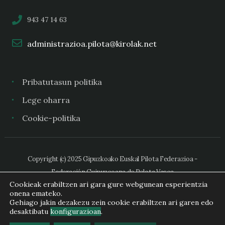
943 47 14 63
administrazioa.pilota@kirolak.net
Pribatutasun politika
Lege oharra
Cookie-politika
Copyright (c) 2025 Gipuzkoako Euskal Pilota Federazioa -
Federación Guipuzcoana de Pelota Vasca
Cookieak erabiltzen ari gara gure webgunean esperientzia
onena emateko.
Gehiago jakin dezakezu zein cookie erabiltzen ari garen edo
desaktibatu
konfigurazioan
.