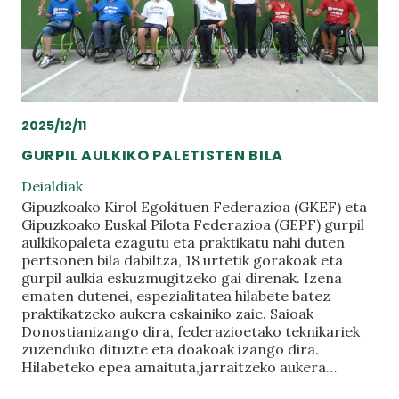
2025/12/11
GURPIL AULKIKO PALETISTEN BILA
Deialdiak
Gipuzkoako Kirol Egokituen Federazioa (GKEF) eta
Gipuzkoako Euskal Pilota Federazioa (GEPF) gurpil
aulkikopaleta ezagutu eta praktikatu nahi duten
pertsonen bila dabiltza, 18 urtetik gorakoak eta
gurpil aulkia eskuzmugitzeko gai direnak. Izena
ematen dutenei, espezialitatea hilabete batez
praktikatzeko aukera eskainiko zaie. Saioak
Donostianizango dira, federazioetako teknikariek
zuzenduko dituzte eta doakoak izango dira.
Hilabeteko epea amaituta,jarraitzeko aukera…