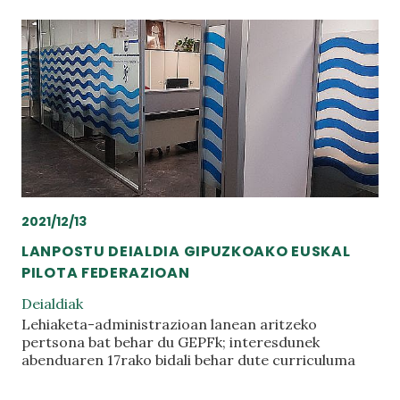
2021/12/13
LANPOSTU DEIALDIA GIPUZKOAKO EUSKAL
PILOTA FEDERAZIOAN
Deialdiak
Lehiaketa-administrazioan lanean aritzeko
pertsona bat behar du GEPFk; interesdunek
abenduaren 17rako bidali behar dute curriculuma