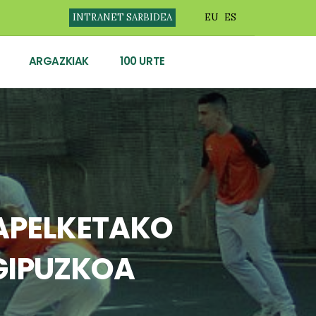
INTRANET SARBIDEA
EU
ES
ARGAZKIAK
100 URTE
XAPELKETAKO
 GIPUZKOA