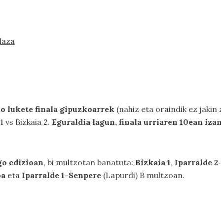
laza
ko lukete finala gipuzkoarrek
(nahiz eta oraindik ez jakin
1 vs Bizkaia 2.
Eguraldia lagun, finala urriaren 10ean iza
go edizioan
, bi multzotan banatuta:
Bizkaia 1
,
Iparralde 2
oa
eta
Iparralde 1-Senpere
(Lapurdi) B multzoan.