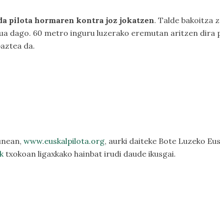
z da pilota hormaren kontra joz jokatzen
. Talde bakoitza 
ua dago. 60 metro inguru luzerako eremutan aritzen dira p
baztea da.
unean,
www.euskalpilota.org
, aurki daiteke Bote Luzeko Eu
k
txokoan ligaxkako hainbat irudi daude ikusgai.