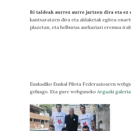
Bi taldeak aurrez aurre jartzen dira eta e
kantxaratzen dira eta aldaketak egitea onart
plazetan, eta helburua aurkariari eremua ira
Euskadiko Euskal Pilota Federazioaren webg
gehiago. Eta gure webguneko
Argazki galeria