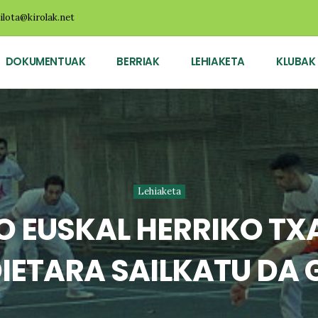
ilota@kirolak.net
DOKUMENTUAK
BERRIAK
LEHIAKETA
KLUBAK
Lehiaketa
O EUSKAL HERRIKO T
IETARA SAILKATU DA