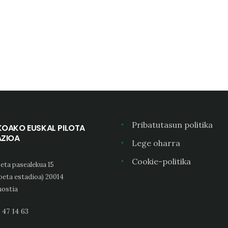
Pribatutasun politika
KOAKO EUSKAL PILOTA
AZIOA
Lege oharra
Cookie-politika
eta pasealekua 15
oeta estadioa) 20014
ostia
 47 14 63