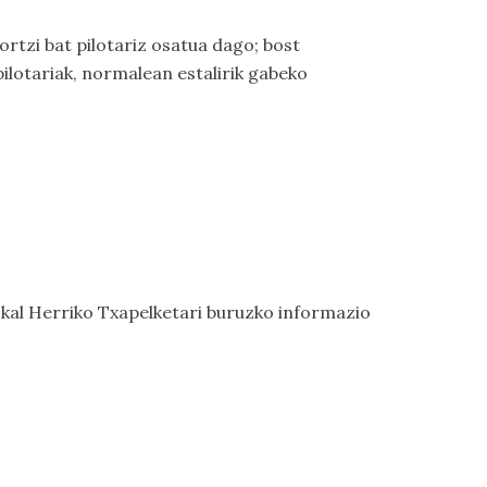
zortzi bat pilotariz osatua dago; bost
ilotariak, normalean estalirik gabeko
skal Herriko Txapelketari buruzko informazio