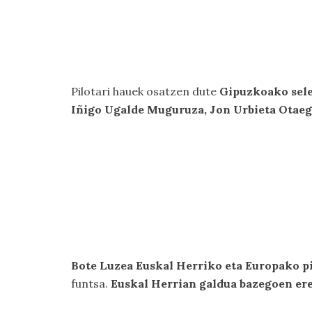
Pilotari hauek osatzen dute
Gipuzkoako selek
Iñigo Ugalde Muguruza, Jon Urbieta Otaeg
Bote Luzea Euskal Herriko eta Europako pi
funtsa.
Euskal Herrian galdua bazegoen ere