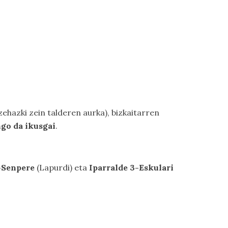
 zehazki zein talderen aurka), bizkaitarren
ngo da ikusgai
.
-Senpere
(Lapurdi) eta
Iparralde 3-Eskulari