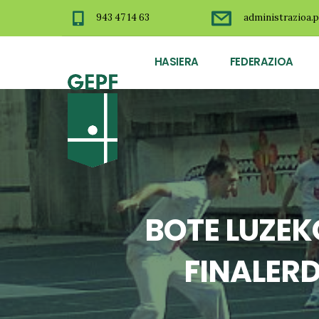
943 47 14 63
administrazioa.p
HASIERA
FEDERAZIOA
BOTE LUZEK
FINALERD