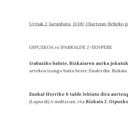
Urriak 2, larunbata, 11:00, Oiartzun-Beheko p
GIPUZKOA vs IPARRALDE 2-SENPERE
Irabaziko balute, Bizkaiaren aurka jokatu
artekoa izango baita beste finalerdia: Bizkaia 
Euskal Herriko 6 talde lehiatu dira aurten
(Lapurdi) A multzoan; eta
Bizkaia 2
,
Gipuzk