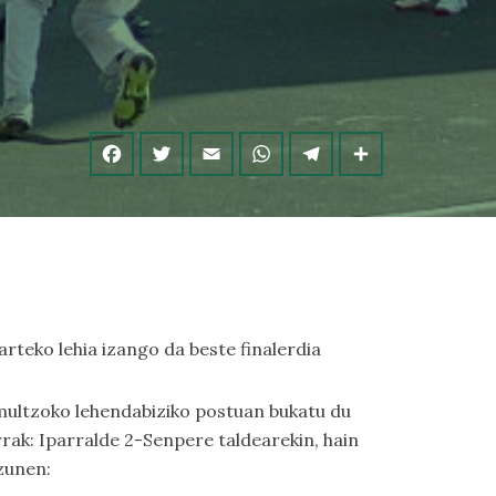
rteko lehia izango da beste finalerdia
multzoko lehendabiziko postuan bukatu du
rrak: Iparralde 2-Senpere taldearekin, hain
zunen: