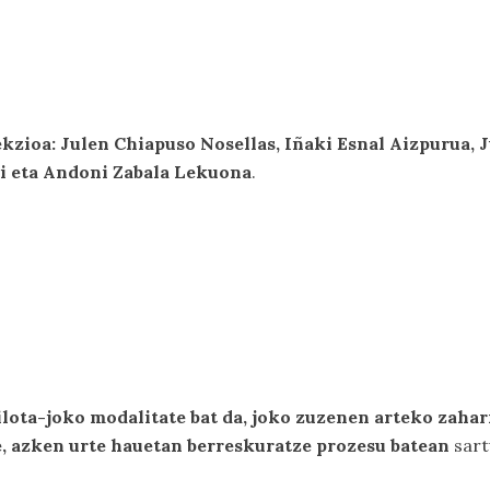
zioa: Julen Chiapuso Nosellas, Iñaki Esnal Aizpurua, Ju
i eta Andoni Zabala Lekuona
.
lota-joko modalitate bat da, joko zuzenen arteko zaha
, azken urte hauetan berreskuratze prozesu batean
sart