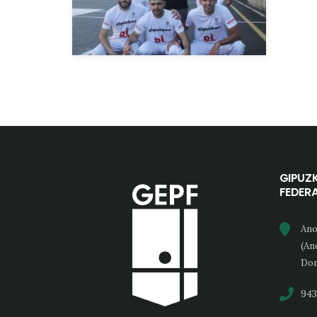
GIPUZ
FEDER
Ano
(An
Don
943