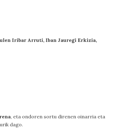
len Iribar Arruti, Iban Jauregi Erkizia,
rrena
, eta ondoren sortu direnen oinarria eta
urik dago.