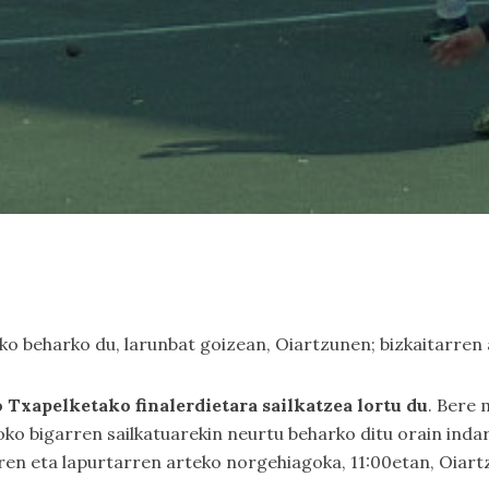
o beharko du, larunbat goizean, Oiartzunen; bizkaitarren a
Txapelketako finalerdietara sailkatzea lortu du
. Bere 
tzoko bigarren sailkatuarekin neurtu beharko ditu orain inda
en eta lapurtarren arteko norgehiagoka, 11:00etan, Oiart