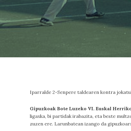
Iparralde 2-Senpere taldearen kontra jokatuk
Gipuzkoak Bote Luzeko VI. Euskal Herriko 
ligaxka, bi partidak irabazita, eta beste mul
zuzen ere. Larunbatean izango da gipuzkoarr