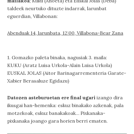
mailakoa
; Kuku (Anoeta) eta Euskal Jolas (Deba)
taldeek neurtuko dituzte indarrak, larunbat
eguerdian, Villabonan:
Abenduak 14, larunbata, 12:00, Villabona-Bear Zana
1. Gomazko paleta binaka, nagusiak 3. maila:
KUKU (Aratz Luisa Urkola-Alain Luisa Urkola)
EUSKAL JOLAS (Aitor Barinagarrementeria Garate-
Xabier Berasaluze Egidazu)
Datozen asteburuetan ere final ugari
izango dira
ikusgai han-hemenka: eskuz binakako azkenak, pala
motzekoak, eskuz banakakoak… Pixkanaka-
pixkanaka joango gara horien berri ematen.