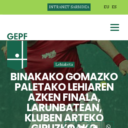
INTRANET SARBIDEA
EU
ES
Lehiaketa
BINAKAKO GOMAZKO
PALETAKO LEHIAREN
AZKEN FINALA,
LARUNBATEAN,
KLUBEN ARTEKO