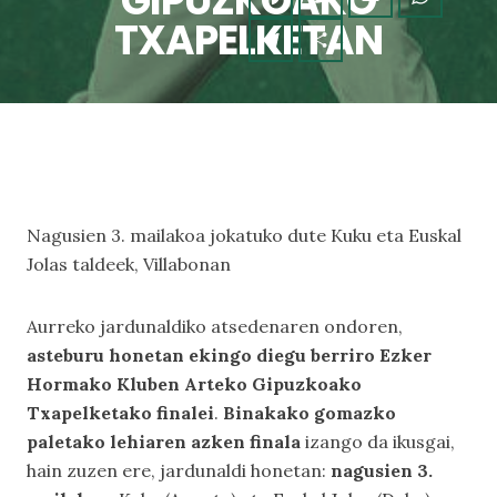
GIPUZKOAKO
TXAPELKETAN
Nagusien 3. mailakoa jokatuko dute Kuku eta Euskal
Jolas taldeek, Villabonan
Aurreko jardunaldiko atsedenaren ondoren,
asteburu honetan ekingo diegu berriro Ezker
Hormako Kluben Arteko Gipuzkoako
Txapelketako finalei
.
Binakako gomazko
paletako lehiaren azken finala
izango da ikusgai,
hain zuzen ere, jardunaldi honetan:
nagusien 3.