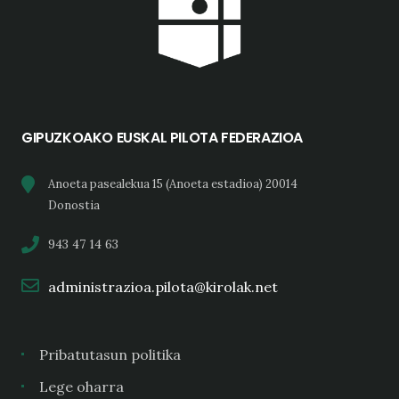
GIPUZKOAKO EUSKAL PILOTA FEDERAZIOA
Anoeta pasealekua 15 (Anoeta estadioa) 20014
Donostia
943 47 14 63
administrazioa.pilota@kirolak.net
Pribatutasun politika
Lege oharra