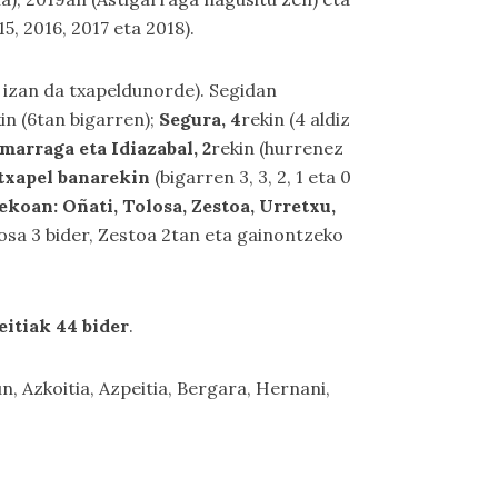
5, 2016, 2017 eta 2018).
iz izan da txapeldunorde). Segidan
in (6tan bigarren);
Segura, 4
rekin (4 aldiz
arraga eta Idiazabal, 2
rekin (hurrenez
 txapel banarekin
(bigarren 3, 3, 2, 1 eta 0
ekoan: Oñati, Tolosa, Zestoa, Urretxu,
losa 3 bider, Zestoa 2tan eta gainontzeko
eitiak 44 bider
.
n, Azkoitia, Azpeitia, Bergara, Hernani,