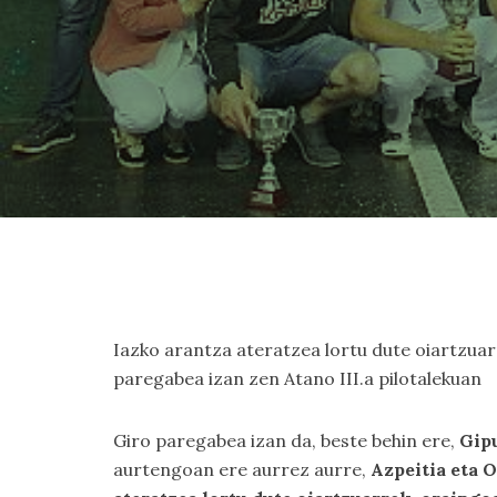
Iazko arantza ateratzea lortu dute oiartzuarre
paregabea izan zen Atano III.a pilotalekuan
Giro paregabea izan da, beste behin ere,
Gip
aurtengoan ere aurrez aurre,
Azpeitia eta 