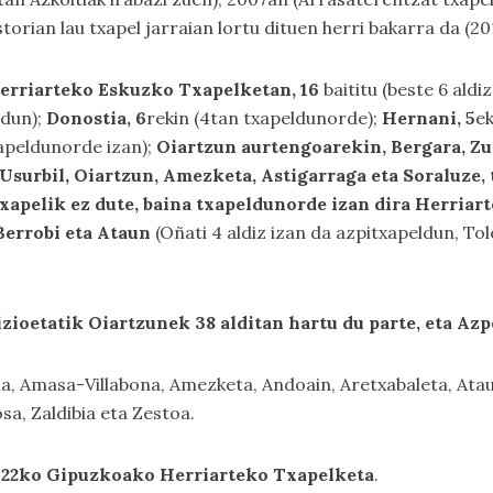
orian lau txapel jarraian lortu dituen herri bakarra da (201
 Herriarteko Eskuzko Txapelketan, 16
baititu (beste 6 ald
ldun);
Donostia, 6
rekin (4tan txapeldunorde);
Hernani, 5
ek
xapeldunorde izan);
Oiartzun aurtengoarekin, Bergara, Zum
 Usurbil, Oiartzun, Amezketa, Astigarraga eta Soraluze,
txapelik ez dute, baina txapeldunorde izan dira Herriart
 Berrobi eta Ataun
(Oñati 4 aldiz izan da azpitxapeldun, To
ioetatik Oiartzunek 38 alditan hartu du parte, eta Azp
gia, Amasa-Villabona, Amezketa, Andoain, Aretxabaleta, Atau
sa, Zaldibia eta Zestoa.
2022ko Gipuzkoako Herriarteko Txapelketa
.