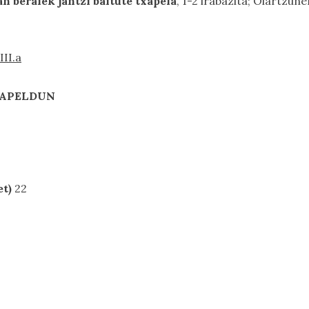
n beraiek jantzi baitute txapela
, 1-2 irabazita; Oiartzun
III.a
TXAPELDUN
t)
22