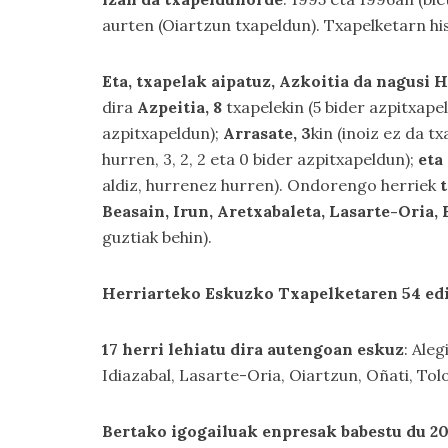
aurten (Oiartzun txapeldun). Txapelketarn hist
Eta, txapelak aipatuz, Azkoitia da nagusi
dira
Azpeitia, 8
txapelekin (5 bider azpitxape
azpitxapeldun);
Arrasate, 3
kin (inoiz ez da t
hurren, 3, 2, 2 eta 0 bider azpitxapeldun);
eta
aldiz, hurrenez hurren). Ondorengo herriek
Beasain, Irun, Aretxabaleta, Lasarte-Oria,
guztiak behin).
Herriarteko Eskuzko Txapelketaren 54 ediz
17 herri lehiatu dira autengoan eskuz
: Ale
Idiazabal, Lasarte-Oria, Oiartzun, Oñati, Tolo
Bertako igogailuak enpresak babestu du 