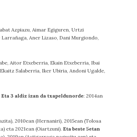
Xabat Azpiazu, Aimar Egiguren, Urtzi
er Larrañaga, Aner Lizaso, Dani Murgiondo,
be, Aitor Etxeberria, Ekain Etxeberria, Ibai
Ekaitz Salaberria, Iker Ubiria, Andoni Ugalde,
.
Eta 3 aldiz izan da txapeldunorde
: 2014an
zita), 2010ean (Hernaniri), 2015ean (Tolosa
a) eta 2021ean (Oiartzuni).
Eta beste 5etan
la), 2019an (Astigarraga nagusitu zen) eta