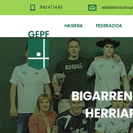
943 47 14 63
administrazioa.p
HASIERA
FEDERAZIOA
BIGARREN
HERRIA