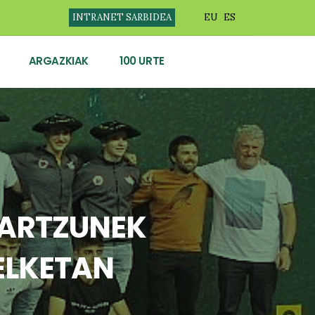
INTRANET SARBIDEA
EU
ES
ARGAZKIAK
100 URTE
IARTZUNEK
ELKETAN