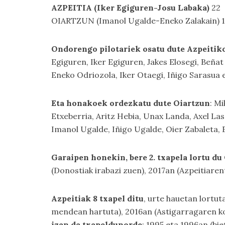
AZPEITIA (Iker Egiguren-Josu Labaka)
22
OIARTZUN (Imanol Ugalde-Eneko Zalakain) 
Ondorengo pilotariek osatu dute Azpeitiko
Egiguren, Iker Egiguren, Jakes Elosegi, Beñ
Eneko Odriozola, Iker Otaegi, Iñigo Sarasua 
Eta honakoek ordezkatu dute Oiartzun
: M
Etxeberria, Aritz Hebia, Unax Landa, Axel Las
Imanol Ugalde, Iñigo Ugalde, Oier Zabaleta, 
Garaipen honekin, bere 2. txapela lortu d
(Donostiak irabazi zuen), 2017an (Azpeitiaren
Azpeitiak 8 txapel ditu
, urte hauetan lortut
mendean hartuta), 2016an (Astigarragaren kon
izan da txapeldunorde
: 1995 eta 1996an (bi