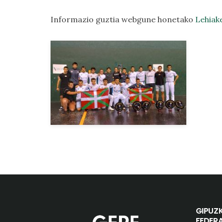
Informazio guztia webgune honetako
Lehiak
GIPUZ
FEDER