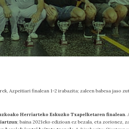
k, Azpeitiari finalean 1-2 irabazita; zaleen babesa jaso zut
uzkoako Herriarteko Eskuzko Txapelketaren finalean
.
Oiartzun
; baina 2021eko edizioan ez bezala, eta zorionez, z