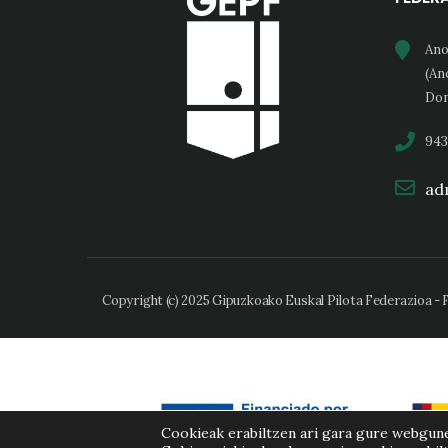
Ano
(An
Don
943
adm
Copyright (c) 2025 Gipuzkoako Euskal Pilota Federazioa -
Cookieak erabiltzen ari gara gure webgun