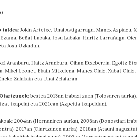
10
 taldea
: Jokin Artetxe, Unai Astigarraga, Manex Azpiazu, 
at Ezama, Beñat Labaka, Josu Labaka, Haritz Larrañaga, Oi
eta Josu Uzkudun.
ikel Aranburu, Haitz Aranburu, Oihan Etxeberria, Egoitz Etxa
a, Mikel Leonet, Ekain Mitxelena, Manex Olaiz, Xabat Olaiz, 
Eneko Zalakain eta Unai Zelaiaran.
u Oiartzunek
; bestea 2013an irabazi zuen (Tolosaren aurka)
tzat txapela) eta 2021ean (Azpeitia txapeldun).
akoak: 2004an (Hernaniren aurka), 2008an (Donostiari iraba
tra), 2017an (Oiartzunen aurka), 2018an (Atauni nagusitut
etan Azkoitiak irabazi zuen), 2007an (Arrasaterentzat txape