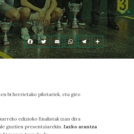
en bi herrietako pilotariek, eta giro
 Aurreko edizioko finalistak izan dira
ale guztien presentziarekin.
Iazko arantza