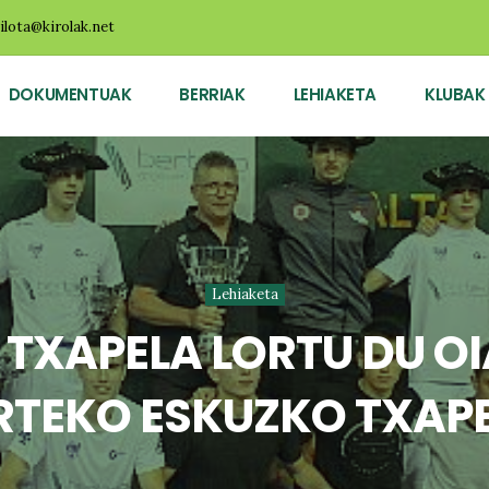
ilota@kirolak.net
DOKUMENTUAK
BERRIAK
LEHIAKETA
KLUBAK
Lehiaketa
 TXAPELA LORTU DU O
RTEKO ESKUZKO TXAP