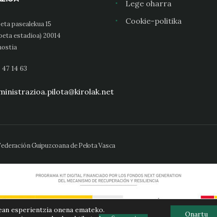
Lege oharra
Cookie-politika
eta pasealekua 15
oeta estadioa) 20014
ostia
 47 14 63
inistrazioa.pilota@kirolak.net
 Federación Guipuzcoana de Pelota Vasca
ean esperientzia onena emateko.
Onartu