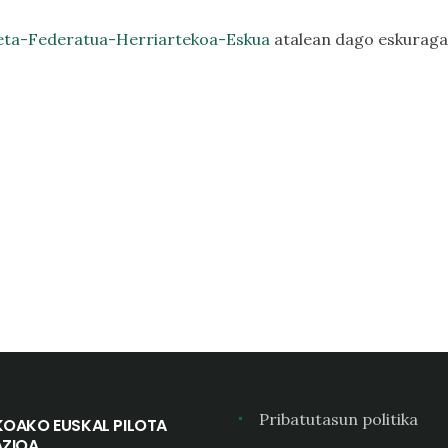
eta-Federatua-Herriartekoa-Eskua
atalean dago eskuragar
Pribatutasun politika
KOAKO EUSKAL PILOTA
AZIOA