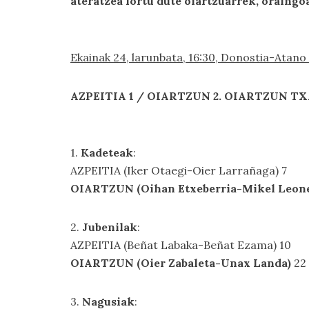
ateratzea lortu dute oiartzuarrek, oraingoa
Ekainak 24, larunbata, 16:30, Donostia-Atano 
AZPEITIA 1 / OIARTZUN 2. OIARTZUN 
1.
Kadeteak
:
AZPEITIA (Iker Otaegi-Oier Larrañaga) 7
OIARTZUN (Oihan Etxeberria-Mikel Leone
2.
Jubenilak
:
AZPEITIA (Beñat Labaka-Beñat Ezama) 10
OIARTZUN (Oier Zabaleta-Unax Landa)
22
3.
Nagusiak
: