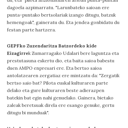
du, eta "pilota afizionatuaren arloan punta-puntan"
dagoela azpimarratu. "Larunbateko saioan ere
punta-puntako bertsolariak izango ditugu, batzuk
hemengoak", gaineratu du. Eta jendea gonbidatu du
festan parte hartzera.
GEPFko Zuzendaritza Batzordeko kide
Eizagirre
k Zumarragako Udalari bere laguntza eta
prestutasuna eskertu dio, eta baita saioa babestu
duen AMPO enpresari ere. Eta bertso saioa
antolatzearen zergatiaz ere mintzatu da: "Zergatik
bertso saio bat? Pilota euskal kulturaren parte
delako eta gure kulturaren beste adierazpen
batekin bat egin nahi genuelako. Gainera, bietako
zaleak beretsuak direla ere esango genuke, gertu
ditugu bi munduak".