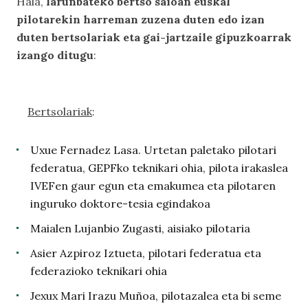
Hala,
larunbateko bertso saioan euskal
pilotarekin harreman zuzena duten edo izan
duten bertsolariak eta gai-jartzaile gipuzkoarrak
izango ditugu
:
Bertsolariak
:
Uxue Fernadez Lasa. Urtetan paletako pilotari
federatua, GEPFko teknikari ohia, pilota irakaslea
IVEFen gaur egun eta emakumea eta pilotaren
inguruko doktore-tesia egindakoa
Maialen Lujanbio Zugasti, aisiako pilotaria
Asier Azpiroz Iztueta, pilotari federatua eta
federazioko teknikari ohia
Jexux Mari Irazu Muñoa, pilotazalea eta bi seme