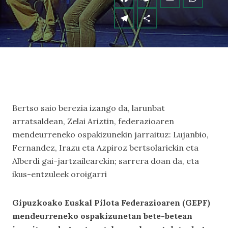
Bertso saio berezia izango da, larunbat
arratsaldean, Zelai Ariztin, federazioaren
mendeurreneko ospakizunekin jarraituz: Lujanbio,
Fernandez, Irazu eta Azpiroz bertsolariekin eta
Alberdi gai-jartzailearekin; sarrera doan da, eta
ikus-entzuleek oroigarri
Gipuzkoako Euskal Pilota Federazioaren (GEPF)
mendeurreneko ospakizunetan bete-betean