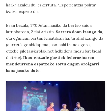
hark", azaldu du, eskertuta. "Esperientzia polita"
izatea espero du.
Esan bezala, 17:00etan hasiko da bertso saioa
larunbatean, Zelai Ariztin.
Sarrera doan izango da
,
eta egunean bertan lehiatilean hartu ahal izango da
(aurretik gonbidapena jaso nahi izanez gero,
etxebe.pilota@kirolak.net helbidera mezu bat bidal
daiteke).
Ikus-entzule guztiek federazioaren
mendeurrena ospatzeko sortu dugun oroigarri
bana jasoko dute.