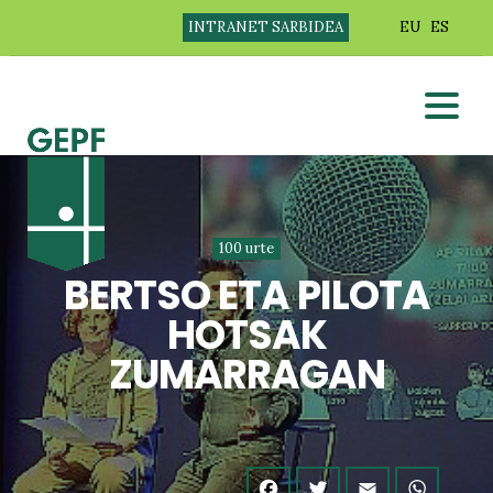
INTRANET SARBIDEA
EU
ES
100 urte
BERTSO ETA PILOTA
HOTSAK
ZUMARRAGAN