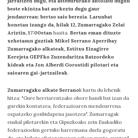
jarraitzen dugu, eta astebururako antolatu dugun
beste ekintza bat aurkeztu dugu gaur
jendaurrean: bertso saio berezia
.
Larunbat
honetan izango da, hilak 12, Zumarragako Zelai
Ariztin, 17:00etan
hasita.
Bertan eman dituzte
xehetasun guztiak Mikel Serrano Aperribay
Zumarragako alkateak, Estitxu Eizagirre
Kerejeta GEPFko Zuzendaritza Batzordeko
kideak eta Jon Alberdi Gorostidi pilotari eta
saioaren gai-jartzaileak
.
Zumarragako alkate Serrano
k hartu du lehenik
hitza: "Gure herriarentzako ohore handi bat izan da
gurekin kontatzea, federazioaren mendeurrena
ospatzeko gonbidapena jasotzea". Zumarragak
euskal pilotarekin eta Gipuzkoako zein Euskadiko
federazioekin gertuko harremana duela gogoratu