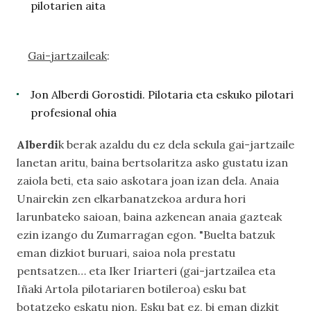
pilotarien aita
Gai-jartzaileak
:
Jon Alberdi Gorostidi. Pilotaria eta eskuko pilotari
profesional ohia
Alberdi
k berak azaldu du ez dela sekula gai-jartzaile
lanetan aritu, baina bertsolaritza asko gustatu izan
zaiola beti, eta saio askotara joan izan dela. Anaia
Unairekin zen elkarbanatzekoa ardura hori
larunbateko saioan, baina azkenean anaia gazteak
ezin izango du Zumarragan egon. "Buelta batzuk
eman dizkiot buruari, saioa nola prestatu
pentsatzen… eta Iker Iriarteri (gai-jartzailea eta
Iñaki Artola pilotariaren botileroa) esku bat
botatzeko eskatu nion. Esku bat ez, bi eman dizkit