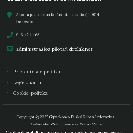
Anoeta pasealekua 15 (Anoeta estadioa) 20014
Donostia
943 47 14 63
administrazioa.pilota@kirolak.net
Pribatutasun politika
Lege oharra
Cookie-politika
Copyright (c) 2025 Gipuzkoako Euskal Pilota Federazioa -
Federación Guipuzcoana de Pelota Vasca
Cookieak erabiltzen ari gara gure webgunean esperientzia