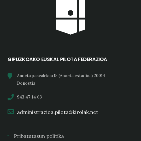
GIPUZKOAKO EUSKAL PILOTA FEDERAZIOA
Anoeta pasealekua 15 (Anoeta estadioa) 20014
Donostia
943 47 14 63
administrazioa.pilota@kirolak.net
Pribatutasun politika