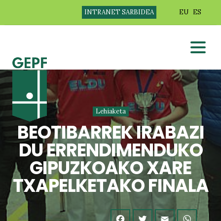
INTRANET SARBIDEA
EU
ES
Lehiaketa
BEOTIBARREK IRABAZI
DU ERRENDIMENDUKO
GIPUZKOAKO XARE
TXAPELKETAKO FINALA