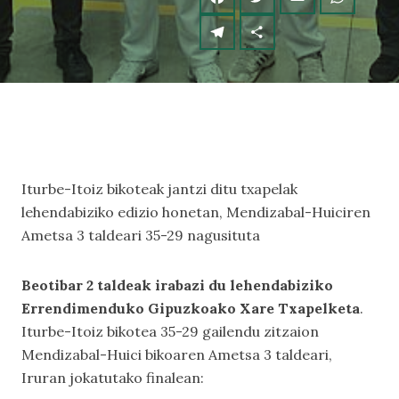
Iturbe-Itoiz bikoteak jantzi ditu txapelak
lehendabiziko edizio honetan, Mendizabal-Huiciren
Ametsa 3 taldeari 35-29 nagusituta
Beotibar 2 taldeak irabazi du lehendabiziko
Errendimenduko Gipuzkoako Xare Txapelketa
.
Iturbe-Itoiz bikotea 35-29 gailendu zitzaion
Mendizabal-Huici bikoaren Ametsa 3 taldeari,
Iruran jokatutako finalean: