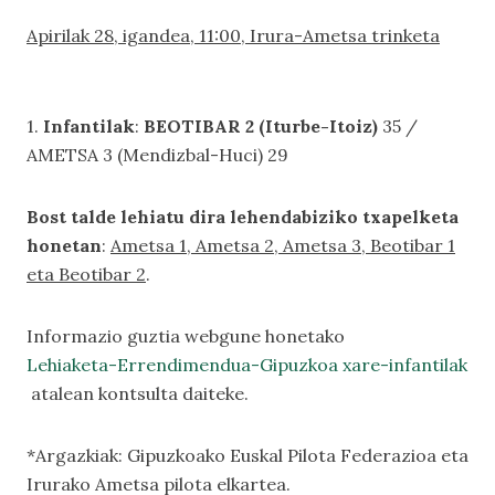
Apirilak 28, igandea, 11:00, Irura-Ametsa trinketa
1.
Infantilak
:
BEOTIBAR 2 (Iturbe-Itoiz)
35 /
AMETSA 3 (Mendizbal-Huci) 29
Bost talde lehiatu dira lehendabiziko txapelketa
honetan
:
Ametsa 1, Ametsa 2, Ametsa 3, Beotibar 1
eta Beotibar 2
.
Informazio guztia webgune honetako
Lehiaketa-Errendimendua-Gipuzkoa xare-infantilak
atalean kontsulta daiteke.
*Argazkiak: Gipuzkoako Euskal Pilota Federazioa eta
Irurako Ametsa pilota elkartea.