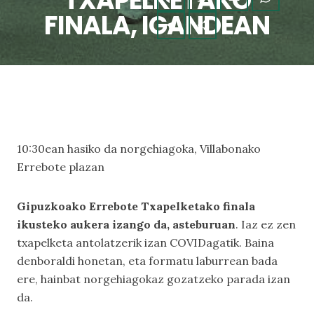
TXAPELKETAKO
FINALA, IGANDEAN
10:30ean hasiko da norgehiagoka, Villabonako
Errebote plazan
Gipuzkoako Errebote Txapelketako finala
ikusteko aukera izango da, asteburuan
. Iaz ez zen
txapelketa antolatzerik izan COVIDagatik. Baina
denboraldi honetan, eta formatu laburrean bada
ere, hainbat norgehiagokaz gozatzeko parada izan
da.