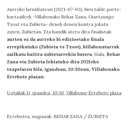
Aurreko larunbatean (2021-07-03), hiru talde parte-
hartzaileek -Villabonako Behar Zana, Oiartzungo
Txost eta Zubieta- denek denen kontra jokatu
zuten, Zubietan. Eta handik atera dira finalistak:
aurten ez da aurreko bi edizioetako finala
errepikatuko (Zubieta vs Txost), billabonatarrak
sailkatu baitira zubietarrekin batera
. Hala,
Behar
Zana eta Zubieta lehiatuko dira 2021eko
txapelaren bila, igandean, 10:30ean, Villabonako
Errebote plazan
:
Uztailak 11, igandea, 10:30, Villabona-Errebote plaza
Errebotea, nagusiak: BEHAR ZANA / ZUBIETA