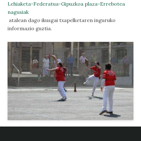
Lehiaketa-Federatua-Gipuzkoa plaza-Errebotea
nagusiak
atalean dago ikusgai txapelketaren inguruko
informazio guztia.