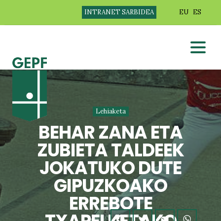
INTRANET SARBIDEA
EU
ES
Lehiaketa
BEHAR ZANA ETA
ZUBIETA TALDEEK
JOKATUKO DUTE
GIPUZKOAKO
ERREBOTE