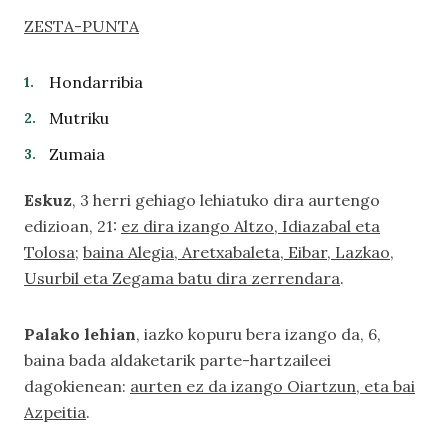
ZESTA-PUNTA
Hondarribia
Mutriku
Zumaia
Eskuz
, 3 herri gehiago lehiatuko dira aurtengo
edizioan, 21:
ez dira izango Altzo, Idiazabal eta
Tolosa
;
baina Alegia, Aretxabaleta, Eibar, Lazkao,
Usurbil eta Zegama batu dira zerrendara
.
Palako lehian
, iazko kopuru bera izango da, 6,
baina bada aldaketarik parte-hartzaileei
dagokienean:
aurten ez da izango Oiartzun, eta bai
Azpeitia
.