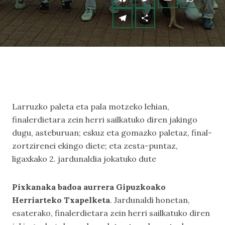
Larruzko paleta eta pala motzeko lehian,
finalerdietara zein herri sailkatuko diren jakingo
dugu, asteburuan; eskuz eta gomazko paletaz, final-
zortzirenei ekingo diete; eta zesta-puntaz,
ligaxkako 2. jardunaldia jokatuko dute
Pixkanaka badoa aurrera Gipuzkoako
Herriarteko Txapelketa
. Jardunaldi honetan,
esaterako, finalerdietara zein herri sailkatuko diren