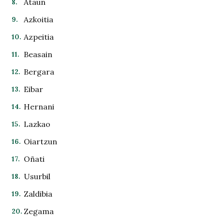
Ataun
Azkoitia
Azpeitia
Beasain
Bergara
Eibar
Hernani
Lazkao
Oiartzun
Oñati
Usurbil
Zaldibia
Zegama