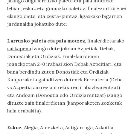
jakingo dugu larruzko paleta eta pala motzeko
lehian; eskuz eta gomazko paletaz, final-zortzirenei
ekingo diete; eta zesta-puntaz, ligaxkako bigarren
jardunaldia jokatuko dute.
Larruzko paleta eta pala motzez
,
finalerdietarako
sailkapena
izango dute jokoan Azpetiak, Debak,
Donostiak eta Ordiziak. Final-laurdenen
joanekoetan 2-0 irabazi zion Debak Azpeitiari, eta
bana berdindu zuten Donostiak eta Ordiziak.
Kanporaketa gainditzen dutenek Errenteria (Deba
vs Azpeitia aurrez aurrekoaren irabazlearentzat)
eta Andoain (Donostia edo Ordiziarentzat) izango
dituzte zain finalerdietan (kanporaketen zozketak
hala erabakita).
Eskuz
, Alegia, Amezketa, Astigarraga, Azkoitia,