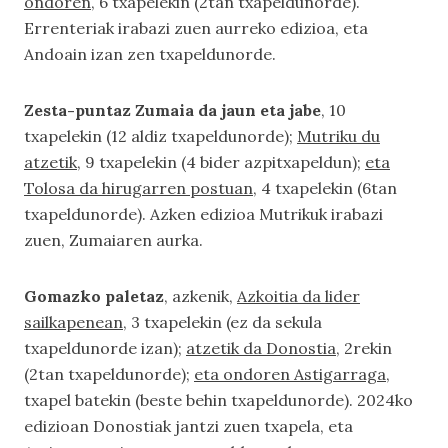
ondoren
, 6 txapelekin (2tan txapeldunorde).
Errenteriak irabazi zuen aurreko edizioa, eta
Andoain izan zen txapeldunorde.
Zesta-puntaz Zumaia da jaun eta jabe
, 10
txapelekin (12 aldiz txapeldunorde);
Mutriku du
atzetik
, 9 txapelekin (4 bider azpitxapeldun);
eta
Tolosa da hirugarren postuan
, 4 txapelekin (6tan
txapeldunorde). Azken edizioa Mutrikuk irabazi
zuen, Zumaiaren aurka.
Gomazko paletaz
, azkenik,
Azkoitia da lider
sailkapenean
, 3 txapelekin (ez da sekula
txapeldunorde izan);
atzetik da Donostia
, 2rekin
(2tan txapeldunorde);
eta ondoren Astigarraga
,
txapel batekin (beste behin txapeldunorde). 2024ko
edizioan Donostiak jantzi zuen txapela, eta