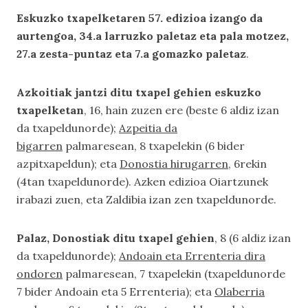
Eskuzko txapelketaren 57. edizioa izango da
aurtengoa, 34.a larruzko paletaz eta pala motzez,
27.a zesta-puntaz eta 7.a gomazko paletaz
.
Azkoitiak jantzi ditu txapel gehien eskuzko
txapelketan
, 16, hain zuzen ere (beste 6 aldiz izan
da txapeldunorde);
Azpeitia da
bigarren
palmaresean, 8 txapelekin (6 bider
azpitxapeldun); eta
Donostia hirugarren
, 6rekin
(4tan txapeldunorde). Azken edizioa Oiartzunek
irabazi zuen, eta Zaldibia izan zen txapeldunorde.
Palaz, Donostiak ditu txapel gehien
, 8 (6 aldiz izan
da txapeldunorde);
Andoain eta Errenteria dira
ondoren
palmaresean, 7 txapelekin (txapeldunorde
7 bider Andoain eta 5 Errenteria); eta
Olaberria