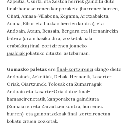
Azpeitia, Usurbil eta Zestoa herriek gainditu dute
final-hamaseirenen kanporaketa (hurrenez hurren,
Oñati, Amasa-Villabona, Zegama, Aretxabaleta,
Aduna, Eibar eta Lazkao herrien kontra), eta
Andoain, Ataun, Beasain, Bergara eta Hernanirekin
batera (orain hasiko dira, zozketak hala
erabakita)
final-zortzirenen joaneko
jaialdiak
jokatuko dituzte, asteburuan.
Gomazko paletaz
ere
final-zortzirenei
ekingo diete
Andoainek, Azkoitiak, Debak, Hernanik, Lasarte-
Oriak, Oiartzunek, Tolosak eta Zumarragak;
Andoain eta Lasarte-Oria datoz final-
hamaseirenetatik, kanporaketa gaindituta
(Zumaiaren eta Zarautzen kontra, hurrenez
hurren), eta gainontzekoak final-zortzirenetan
kokatu zituen zozketak.