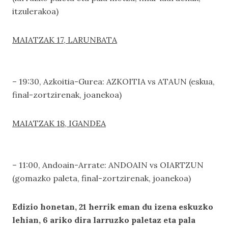
itzulerakoa)
MAIATZAK 17, LARUNBATA
– 19:30, Azkoitia-Gurea: AZKOITIA vs ATAUN (eskua,
final-zortzirenak, joanekoa)
MAIATZAK 18, IGANDEA
– 11:00, Andoain-Arrate: ANDOAIN vs OIARTZUN
(gomazko paleta, final-zortzirenak, joanekoa)
Edizio honetan, 21 herrik eman du izena eskuzko
lehian, 6 ariko dira larruzko paletaz eta pala