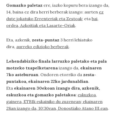
Gomazko paletaz
ere, iazko kopuru bera izango da,
14, baina ez dira herri berberak izango: aurten
ez
dute jokatuko Errenteriak eta Zestoak
; eta
bai,
ordea, Azkoitiak eta Lasarte-Oriak
.
Eta, azkenik,
zesta-puntaz
3 herri lehiatuko
dira,
aurreko edizioko berberak
.
Lehendabiziko finala larruzko paletako eta pala
motzeko txapelketarena
izango da,
ekainaren
7ko asteburuan
. Ondoren etorriko da
zesta-
puntakoa, ekainaren 22ko jardunaldian
.
Eta
ekainaren 30ekoan izango dira, azkenik,
eskuzkoa eta gomazko paletakoa
:
eskuzkoa,
gainera, ETB1k eskainiko du zuzenean; ekainaren
28an izango da, 10:30ean, Donostiako Atano III.ean
.