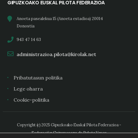
GIPUZKOAKO EUSKAL PILOTA FEDERAZIOA
Anoeta pasealekua 15 (Anoeta estadioa) 20014
Donostia
943 47 14 63
administrazioa.pilota@kirolak.net
Pribatutasun politika
Lege oharra
Cookie-politika
Copyright (c) 2025 Gipuzkoako Euskal Pilota Federazioa -
Federación Guipuzcoana de Pelota Vasca