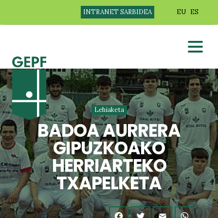
INTRANET SARBIDEA
EU
ES
Lehiaketa
BADOA AURRERA
GIPUZKOAKO
HERRIARTEKO
TXAPELKETA