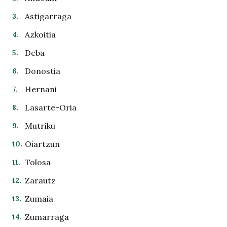
Astigarraga
Azkoitia
Deba
Donostia
Hernani
Lasarte-Oria
Mutriku
Oiartzun
Tolosa
Zarautz
Zumaia
Zumarraga