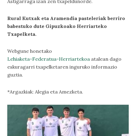
Astigarraga izan zen txapeldunorde.
Rural Kutxak eta Aramendia pasteleriak berriro
babestuko dute Gipuzkoako Herriarteko
Txapelketa.
Webgune honetako
Lehiaketa-Federatua-Herriartekoa
atalean dago
eskuragarri txapelketaren inguruko informazio
guztia.
*Argazkiak: Alegia eta Amezketa.