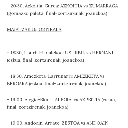
– 20:30, Azkoitia-Gurea: AZKOITIA vs ZUMARRAGA
(gomazko paleta, final-zortzirenak, joanekoa)
MAIATZAK 16, OSTIRALA
– 18:30, Usurbil-Udalekoa: USURBIL vs HERNANI
(eskua, final-zortzirenak, joanekoa)
– 18:30, Amezketa-Larrunarri: AMEZKETA vs
BERGARA (eskua, final-zortzirenak, joanekoa)
– 19:00, Alegia-Elorri: ALEGIA vs AZPEITIA (eskua,
final-zortzirenak, joanekoa)
– 19:00, Andoain-Arrate: ZESTOA vs ANDOAIN