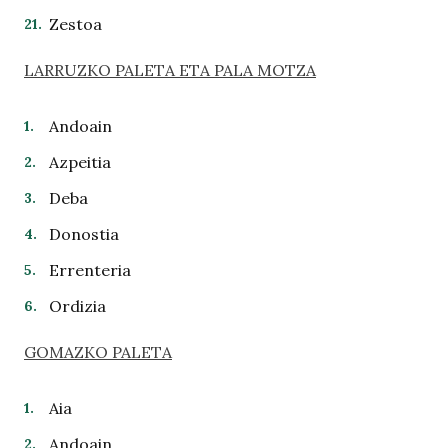
Zestoa
LARRUZKO PALETA ETA PALA MOTZA
Andoain
Azpeitia
Deba
Donostia
Errenteria
Ordizia
GOMAZKO PALETA
Aia
Andoain