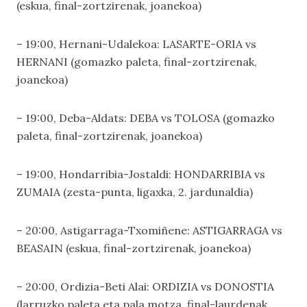
(eskua, final-zortzirenak, joanekoa)
– 19:00, Hernani-Udalekoa: LASARTE-ORIA vs
HERNANI (gomazko paleta, final-zortzirenak,
joanekoa)
– 19:00, Deba-Aldats: DEBA vs TOLOSA (gomazko
paleta, final-zortzirenak, joanekoa)
– 19:00, Hondarribia-Jostaldi: HONDARRIBIA vs
ZUMAIA (zesta-punta, ligaxka, 2. jardunaldia)
– 20:00, Astigarraga-Txomiñene: ASTIGARRAGA vs
BEASAIN (eskua, final-zortzirenak, joanekoa)
– 20:00, Ordizia-Beti Alai: ORDIZIA vs DONOSTIA
(larruzko paleta eta pala motza, final-laurdenak,