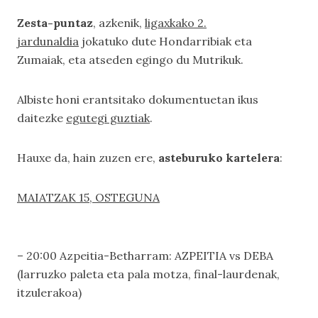
Zesta-puntaz
, azkenik,
ligaxkako 2.
jardunaldia
jokatuko dute Hondarribiak eta
Zumaiak, eta atseden egingo du Mutrikuk.
Albiste honi erantsitako dokumentuetan ikus
daitezke
egutegi guztiak
.
Hauxe da, hain zuzen ere,
asteburuko kartelera
:
MAIATZAK 15, OSTEGUNA
– 20:00 Azpeitia-Betharram: AZPEITIA vs DEBA
(larruzko paleta eta pala motza, final-laurdenak,
itzulerakoa)