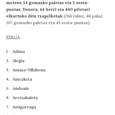
motzez, 14 gomazko paletaz eta 3 zesta-
puntaz
.
Denera, 44 herri eta 460 pilotari
elkartuko ditu txapelketak
(266 eskuz, 46 palaz,
107 gomazko paletaz eta 41 zesta-puntaz):
ESKUA
Aduna
Alegia
Amasa-Villabona
Amezketa
Andoain
Aretxabaleta
Astigarraga