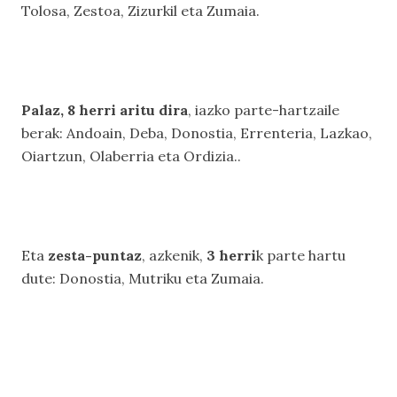
Tolosa, Zestoa, Zizurkil eta Zumaia.
Palaz, 8 herri aritu dira
, iazko parte-hartzaile
berak: Andoain, Deba, Donostia, Errenteria, Lazkao,
Oiartzun, Olaberria eta Ordizia..
Eta
zesta-puntaz
, azkenik,
3 herri
k parte hartu
dute: Donostia, Mutriku eta Zumaia.