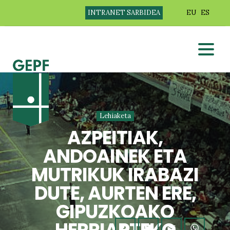
INTRANET SARBIDEA
EU
ES
Lehiaketa
AZPEITIAK,
ANDOAINEK ETA
MUTRIKUK IRABAZI
DUTE, AURTEN ERE,
GIPUZKOAKO