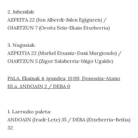
2. Jubenilak:
AZPEITA 22 (Jon Alberdi-Julen Egiguren) /
OIARTZUN 7 (Oroitz Sein-Ekain Etxeberria)
3. Nagusiak:
AZPEITIA 22 (Markel Etxaniz-Dani Murgiondo) /
OIARTZUN 5 (Zigor Salaberria-Iñigo Ugalde)
PALA.
Ekainak 4, igandea, 11:00, Donostia-Atano
III.a. ANDOAIN 2 / DEBA 0
1. Larruzko paleta:
ANDOAIN (Iradi-Lete) 35 / DEBA (Etxeberria-Beitia)
32