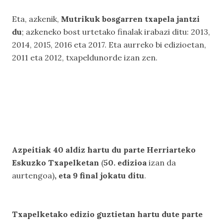
Eta, azkenik,
Mutrikuk bosgarren txapela jantzi
du
; azkeneko bost urtetako finalak irabazi ditu: 2013,
2014, 2015, 2016 eta 2017. Eta aurreko bi edizioetan,
2011 eta 2012, txapeldunorde izan zen.
Azpeitiak 40 aldiz hartu du parte Herriarteko
Eskuzko Txapelketan
(
50. edizioa
izan da
aurtengoa)
, eta 9 final jokatu ditu
.
Txapelketako edizio guztietan hartu dute parte