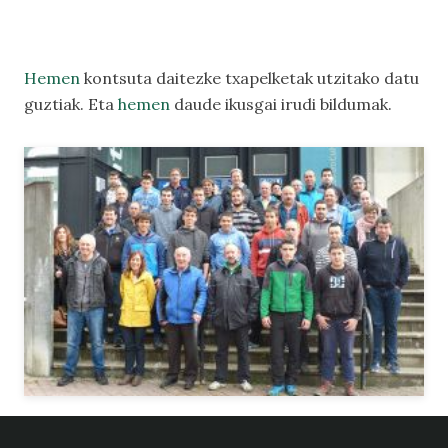
Hemen
kontsuta daitezke txapelketak utzitako datu
guztiak. Eta
hemen
daude ikusgai irudi bildumak.