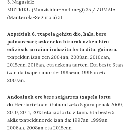
3. Nagusiak:
MUTRIKU (Manzisidor-Andonegi) 35 / ZUMAIA
(Manterola-Segurola) 31
Azpeitiak 6. txapela gehitu dio, hala, bere
palmaresari; azkeneko hirurak azken hiru
edizioak jarraian irabazita lortu ditu, gainera
:
txapeldun izan zen 2004an, 2008an, 2010ean,
2015ean, 2016an, eta azkena aurten. Eta beste 3tan
izan da txapeldunorde: 1995ean, 1996an eta
2007an.
Andoainek ere bere seigarren txapela lortu
du
Herriartekoan. Gainontzeko 5 garaipenak 2009,
2010, 2011, 2013 eta iaz lortu zituen. Eta beste 5
aldiz txapeldunorde izan da: 1997an, 1999an,
2006an, 2008an eta 2015ean.