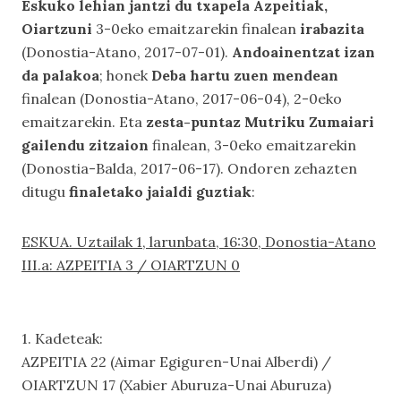
Eskuko lehian jantzi du txapela Azpeitiak,
Oiartzuni
3-0eko emaitzarekin finalean
irabazita
(Donostia-Atano, 2017-07-01).
Andoainentzat izan
da palakoa
; honek
Deba hartu zuen mendean
finalean (Donostia-Atano, 2017-06-04), 2-0eko
emaitzarekin. Eta
zesta-puntaz Mutriku Zumaiari
gailendu zitzaion
finalean, 3-0eko emaitzarekin
(Donostia-Balda, 2017-06-17). Ondoren zehazten
ditugu
finaletako jaialdi guztiak
:
ESKUA. Uztailak 1, larunbata, 16:30, Donostia-Atano
III.a: AZPEITIA 3 / OIARTZUN 0
1. Kadeteak:
AZPEITIA 22 (Aimar Egiguren-Unai Alberdi) /
OIARTZUN 17 (Xabier Aburuza-Unai Aburuza)