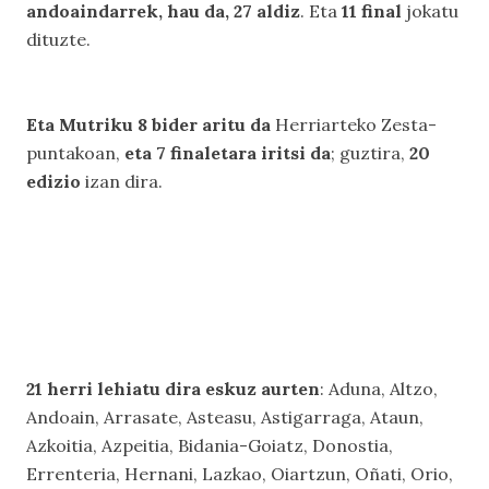
andoaindarrek, hau da, 27 aldiz
. Eta
11 final
jokatu
dituzte.
Eta Mutriku 8 bider aritu da
Herriarteko Zesta-
puntakoan,
eta 7 finaletara iritsi da
; guztira,
20
edizio
izan dira.
21 herri lehiatu dira eskuz aurten
: Aduna, Altzo,
Andoain, Arrasate, Asteasu, Astigarraga, Ataun,
Azkoitia, Azpeitia, Bidania-Goiatz, Donostia,
Errenteria, Hernani, Lazkao, Oiartzun, Oñati, Orio,