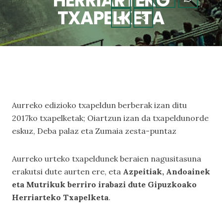
HERRIARTEKO
TXAPELKETA
Aurreko edizioko txapeldun berberak izan ditu
2017ko txapelketak; Oiartzun izan da txapeldunorde
eskuz, Deba palaz eta Zumaia zesta-puntaz
Aurreko urteko txapeldunek beraien nagusitasuna
erakutsi dute aurten ere, eta
Azpeitiak, Andoainek
eta Mutrikuk berriro irabazi dute Gipuzkoako
Herriarteko Txapelketa
.