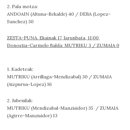
2. Pala motza:
ANDOAIN (Altuna-Rekalde) 40 / DEBA (Lopez-
Sanchez) 30
ZESTA-PUNA.
Ekainak 17, larunbata, 11:00,
Donostia-Carmelo Balda: MUTRIKU 3 / ZUMAIA 0
1. Kadeteak:
MUTRIKU (Arrillaga-Mendizabal) 30 / ZUMAIA
(Aizpurua-Lopez) 16
2. Jubenilak:
MUTRIKU (Mendizabal-Manzisidor) 35 / ZUMAIA
(Agirre-Manzisidor) 13