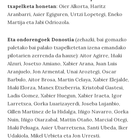
txapelketa honetan
: Oier Alkorta, Haritz
Aranbarri, Asier Egiguren, Urtzi Lopetegi, Eneko
Martija eta Jabi Odriozola.
Eta ondorengoek Donostia
(zehazki, bai gomazko
paletako bai palako txapelketetan izena emandako
pilotarien zerrenda da hauxe): Aitor Agirre, Iñaki
Alzuri, Josetxo Amiano, Xabier Arana, Juan Luis
Aranjuelo, Jon Armental, Unai Aroztegi, Oscar
Barbulo, Aitor Brosa, Martin Celaya, Xabier Elejalde,
Iñaki Elorza, Manex Etxeberria, Kristobal Gastesi,
Ladis Gomez, Xabier Huegun, Xabier Iraeta, Igor
Larretxea, Gorka Luarizayerdi, Joseba Lujanbio,
Gillen Martinez de la Hidalga, Iñigo Navarro, Gorka
Nuin, Iñigo Oiarzabal, Mattin Otaño, Marcial Otegi,
Iñaki Peluaga, Asier Ubarretxena, Santi Ubeda, Iker
Udakiola, Mikel Urbieta eta Jon Urresti.