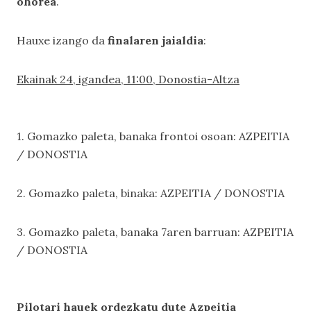
ohorea
.
Hauxe izango da
finalaren jaialdia
:
Ekainak 24, igandea, 11:00, Donostia-Altza
1. Gomazko paleta, banaka frontoi osoan: AZPEITIA
/ DONOSTIA
2. Gomazko paleta, binaka: AZPEITIA / DONOSTIA
3. Gomazko paleta, banaka 7aren barruan: AZPEITIA
/ DONOSTIA
Pilotari hauek ordezkatu dute Azpeitia