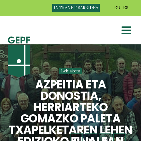
INTRANET SARBIDEA
EU
ES
Lehiaketa
AZPEITIA ETA
DONOSTIA,
HERRIARTEKO
GOMAZKO PALETA
TXAPELKETAREN LEHEN