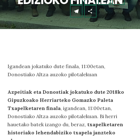
EDIZIOKO FINALEAN
Igandean jokatuko dute finala, 11:00etan,
Donostiako Altza auzoko pilotalekuan
Azpeitiak eta Donostiak jokatuko dute 2018ko
Gipuzkoako Herriarteko Gomazko Paleta
Txapelketaren finala
, igandean, 11:00etan,
Donostiako Altza auzoko pilotalekuan. Bi herri
hauetako batek izango du, beraz,
txapelketaren
historiako lehendabiziko txapela janzteko