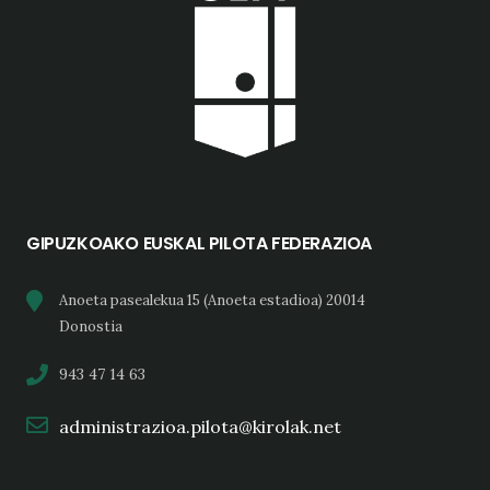
GIPUZKOAKO EUSKAL PILOTA FEDERAZIOA
Anoeta pasealekua 15 (Anoeta estadioa) 20014
Donostia
943 47 14 63
administrazioa.pilota@kirolak.net