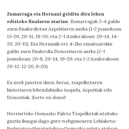
Zumarraga eta Hernani gelditu dira lehen
edizioko finalaren atarian
. Zumarragak 2-4 galdu
zuen finalerdietan Azpeitiaren aurka (1-2 joanekoan:
13-20, 20-11, 19-20; eta 2-1 itzulerakoan: 20-14, 14-
20, 20-15). Eta Hernanik ere 4-2ko emaitzarekin
galdu zuen finalerdia Donostiaren aurka (2-1
joanekoan: 20-8, 20-14, 19-20; eta 1-2 itzulerakoan:
20-12, 12-20, 8-20).
Ea nork janzten duen, beraz, txapelketaren
historiaren lehendabiziko txapela, Azpeitiak edo
Donostiak. Zorte on denoi!
Herriarteko Gomazko Paleta Txapelketak utzitako
guztia ikusgai dago gure webgunearen
Lehiaketa-
Federatua-Herriartekoa-Gomazko paleta
atalean,