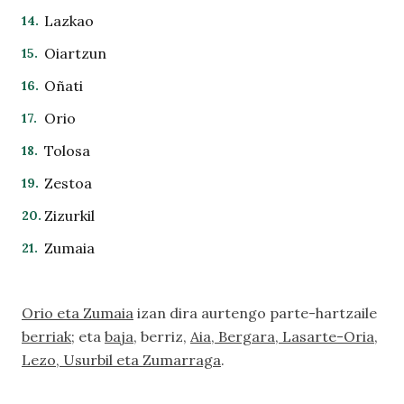
Lazkao
Oiartzun
Oñati
Orio
Tolosa
Zestoa
Zizurkil
Zumaia
Orio eta Zumaia
izan dira aurtengo parte-hartzaile
berriak
; eta
baja
, berriz,
Aia, Bergara, Lasarte-Oria,
Lezo, Usurbil eta Zumarraga
.