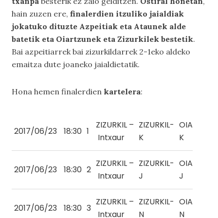
txanpa
besterik ez zaio gelditzen.
Ostiral honetan
,
hain zuzen ere,
finalerdien itzuliko jaialdiak
jokatuko dituzte Azpeitiak eta Ataunek alde
batetik eta Oiartzunek eta Zizurkilek bestetik
.
Bai azpeitiarrek bai zizurkildarrek 2-1eko aldeko
emaitza dute joaneko jaialdietatik.
Hona hemen finalerdien
kartelera
:
ZIZURKIL –
ZIZURKIL-
OIARTZUN
2017/06/23
18:30
1
Intxaur
K
K
ZIZURKIL –
ZIZURKIL-
OIARTZUN
2017/06/23
18:30
2
Intxaur
J
J
ZIZURKIL –
ZIZURKIL-
OIARTZUN
2017/06/23
18:30
3
Intxaur
N
N