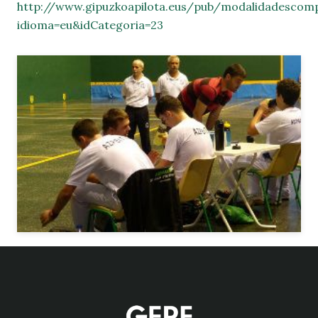
http://www.gipuzkoapilota.eus/pub/modalidadescomp
idioma=eu&idCategoria=23