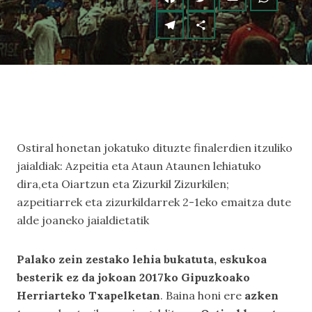
Ostiral honetan jokatuko dituzte finalerdien itzuliko
jaialdiak: Azpeitia eta Ataun Ataunen lehiatuko
dira,eta Oiartzun eta Zizurkil Zizurkilen;
azpeitiarrek eta zizurkildarrek 2-1eko emaitza dute
alde joaneko jaialdietatik
Palako zein zestako lehia bukatuta, eskukoa
besterik ez da jokoan 2017ko Gipuzkoako
Herriarteko Txapelketan
. Baina honi ere
azken