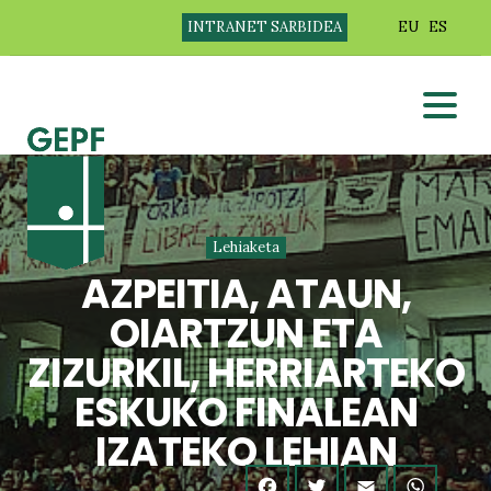
INTRANET SARBIDEA
EU
ES
Lehiaketa
AZPEITIA, ATAUN,
OIARTZUN ETA
ZIZURKIL, HERRIARTEKO
ESKUKO FINALEAN
IZATEKO LEHIAN