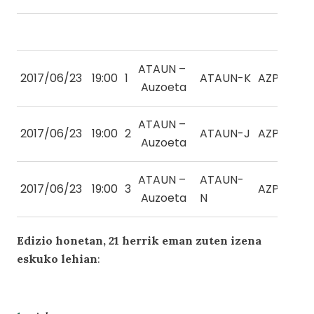
ATAUN –
2017/06/23
19:00
1
ATAUN-K
AZPEITIA-
Auzoeta
ATAUN –
2017/06/23
19:00
2
ATAUN-J
AZPEITIA-
Auzoeta
ATAUN –
ATAUN-
2017/06/23
19:00
3
AZPEITIA-
Auzoeta
N
Edizio honetan, 21 herrik eman zuten izena
eskuko lehian
: