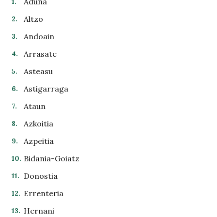
Aduna
Altzo
Andoain
Arrasate
Asteasu
Astigarraga
Ataun
Azkoitia
Azpeitia
Bidania-Goiatz
Donostia
Errenteria
Hernani