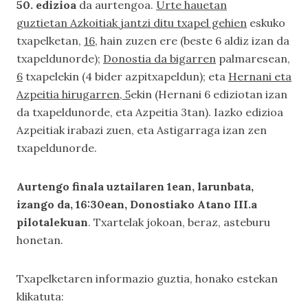
50. edizioa
da aurtengoa.
Urte hauetan
guztietan Azkoitiak jantzi ditu txapel gehien
eskuko
txapelketan,
16
, hain zuzen ere (beste 6 aldiz izan da
txapeldunorde);
Donostia da bigarren
palmaresean,
6
txapelekin (4 bider azpitxapeldun); eta
Hernani eta
Azpeitia hirugarren, 5
ekin (Hernani 6 ediziotan izan
da txapeldunorde, eta Azpeitia 3tan). Iazko edizioa
Azpeitiak irabazi zuen, eta Astigarraga izan zen
txapeldunorde.
Aurtengo finala uztailaren 1ean, larunbata,
izango da, 16:30ean, Donostiako Atano III.a
pilotalekuan
. Txartelak jokoan, beraz, asteburu
honetan.
Txapelketaren informazio guztia, honako estekan
klikatuta: