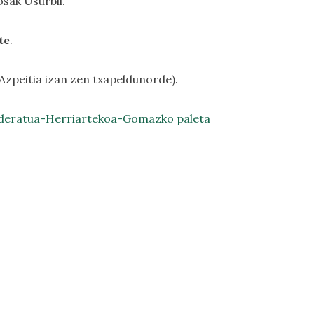
osak Usurbil.
te
.
 Azpeitia izan zen txapeldunorde).
deratua-Herriartekoa-Gomazko paleta