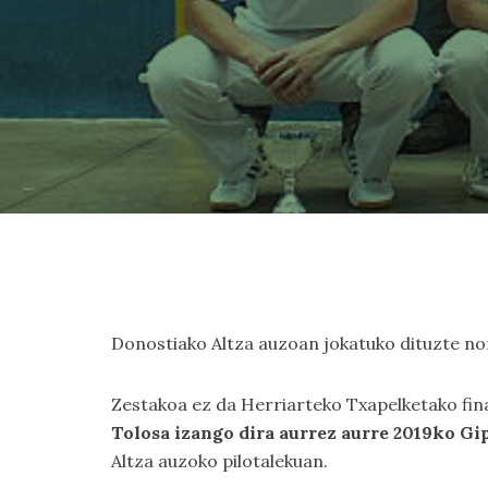
Donostiako Altza auzoan jokatuko dituzte norg
Zestakoa ez da Herriarteko Txapelketako fin
Tolosa izango dira aurrez aurre 2019ko G
Altza auzoko pilotalekuan.