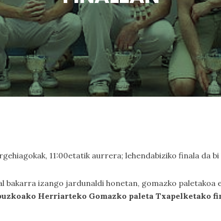
ehiagokak, 11:00etatik aurrera; lehendabiziko finala da bi
al bakarra izango jardunaldi honetan, gomazko paletakoa e
ipuzkoako Herriarteko Gomazko paleta Txapelketako fi