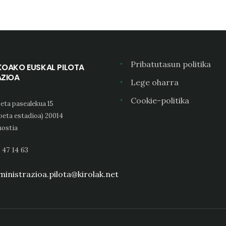
Pribatutasun politika
KOAKO EUSKAL PILOTA
AZIOA
Lege oharra
Cookie-politika
eta pasealekua 15
oeta estadioa) 20014
ostia
 47 14 63
inistrazioa.pilota@kirolak.net