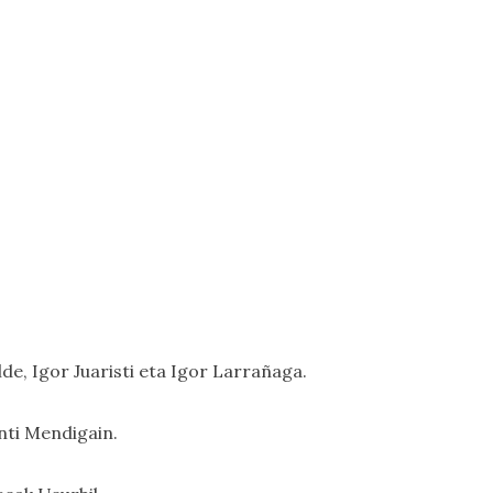
lde, Igor Juaristi eta Igor Larrañaga.
anti Mendigain.