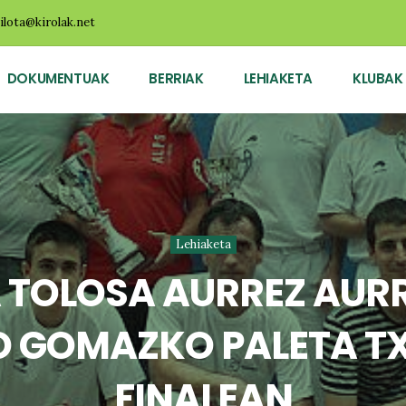
ilota@kirolak.net
DOKUMENTUAK
BERRIAK
LEHIAKETA
KLUBAK
Lehiaketa
A TOLOSA AURREZ AURR
O GOMAZKO PALETA T
FINALEAN