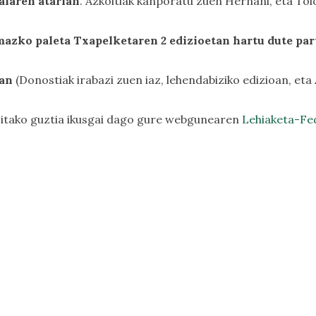
nalaren atarian
. Azkoitiak kanporatu zuen Hernani, eta Tol
azko paleta Txapelketaren 2 edizioetan hartu dute par
tan
(Donostiak irabazi zuen iaz, lehendabiziko edizioan, eta
itako guztia ikusgai dago gure webgunearen
Lehiaketa-Fe