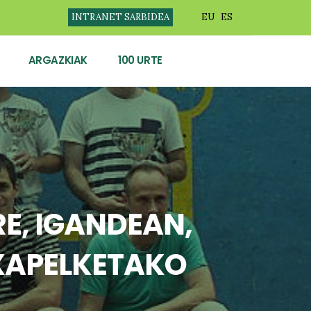
INTRANET SARBIDEA
EU
ES
ARGAZKIAK
100 URTE
E, IGANDEAN,
XAPELKETAKO