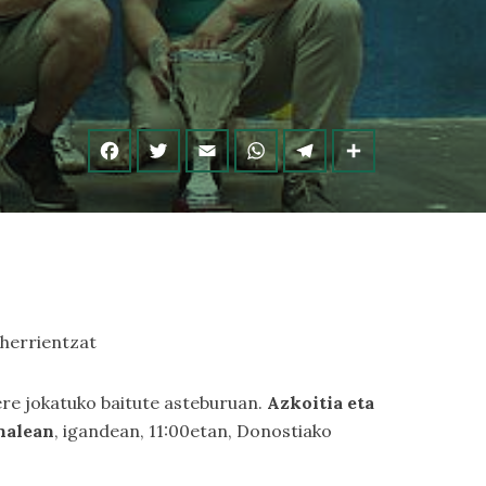
 herrientzat
re jokatuko baitute asteburuan.
Azkoitia eta
nalean
, igandean, 11:00etan, Donostiako