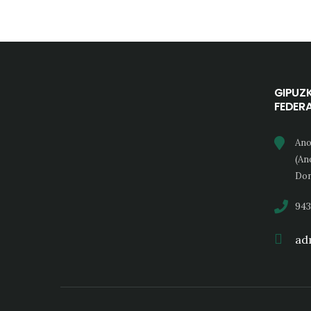
GIPUZ
FEDER
Ano
(An
Don
943
adm