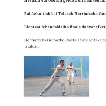
Hernani eta Usurbil gelditu dira aurten fi
Bai Azkoitiak bai Tolosak Herriarteko Gom
Bientzat lehendabiziko finala da txapelke
Herriarteko Gomazko Paleta Txapelketak utz
atalean.