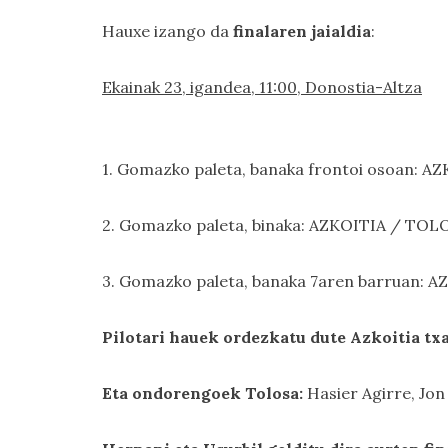
Hauxe izango da
finalaren jaialdia
:
Ekainak 23, igandea, 11:00, Donostia-Altza
1. Gomazko paleta, banaka frontoi osoan: 
2. Gomazko paleta, binaka: AZKOITIA / TOL
3. Gomazko paleta, banaka 7aren barruan: 
Pilotari hauek ordezkatu dute Azkoitia tx
Eta ondorengoek Tolosa:
Hasier Agirre, Jon