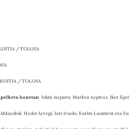
AZKOITIA / TOLOSA
OSA
AZKOITIA / TOLOSA
apelketa honetan
: Jokin Aizpuru, Markos Azpiroz, Iker Epe
 Aldazabal, Hodei Arregi, Javi Iraola, Karim Laamirni eta S