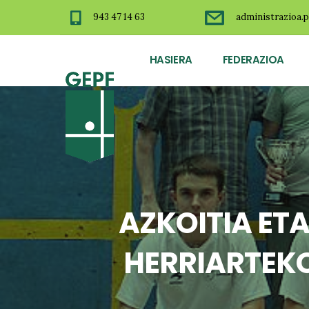
943 47 14 63
administrazioa.p
HASIERA
FEDERAZIOA
AZKOITIA ET
HERRIARTEK