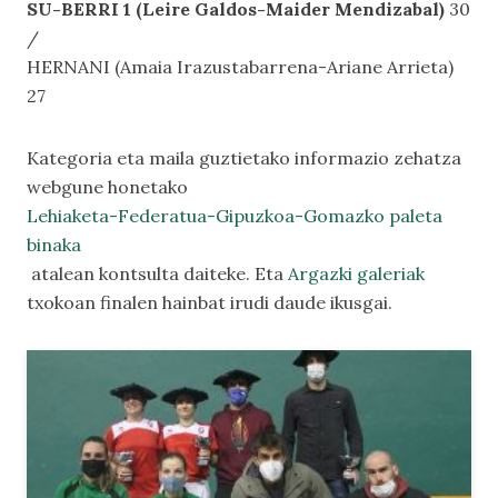
SU-BERRI 1 (Leire Galdos-Maider Mendizabal)
30
/
HERNANI (Amaia Irazustabarrena-Ariane Arrieta)
27
Kategoria eta maila guztietako informazio zehatza
webgune honetako
Lehiaketa-Federatua-Gipuzkoa-Gomazko paleta
binaka
atalean kontsulta daiteke. Eta
Argazki galeriak
txokoan finalen hainbat irudi daude ikusgai.