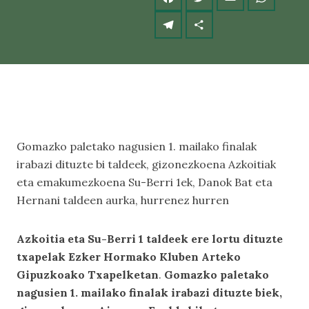
Gomazko paletako nagusien 1. mailako finalak
irabazi dituzte bi taldeek, gizonezkoena Azkoitiak
eta emakumezkoena Su-Berri 1ek, Danok Bat eta
Hernani taldeen aurka, hurrenez hurren
Azkoitia eta Su-Berri 1 taldeek ere lortu dituzte
txapelak Ezker Hormako Kluben Arteko
Gipuzkoako Txapelketan
.
Gomazko paletako
nagusien 1. mailako finalak irabazi dituzte biek,