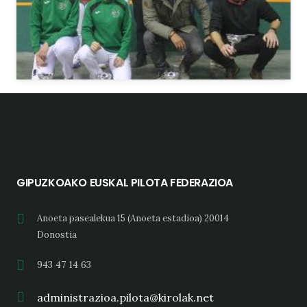
GIPUZKOAKO EUSKAL PILOTA FEDERAZIOA
Anoeta pasealekua 15 (Anoeta estadioa) 20014
Donostia
943 47 14 63
administrazioa.pilota@kirolak.net