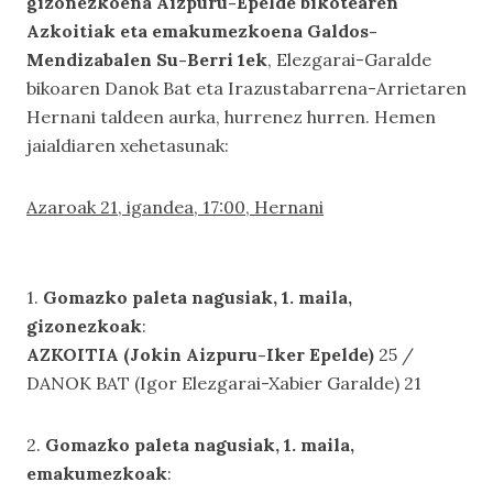
gizonezkoena Aizpuru-Epelde bikotearen
Azkoitiak eta emakumezkoena Galdos-
Mendizabalen Su-Berri 1ek
, Elezgarai-Garalde
bikoaren Danok Bat eta Irazustabarrena-Arrietaren
Hernani taldeen aurka, hurrenez hurren. Hemen
jaialdiaren xehetasunak:
Azaroak 21, igandea, 17:00, Hernani
1.
Gomazko paleta nagusiak, 1. maila,
gizonezkoak
:
AZKOITIA (Jokin Aizpuru-Iker Epelde)
25 /
DANOK BAT (Igor Elezgarai-Xabier Garalde) 21
2.
Gomazko paleta nagusiak, 1. maila,
emakumezkoak
: