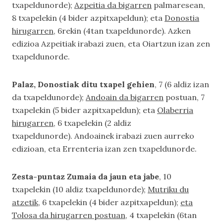
txapeldunorde);
Azpeitia da bigarren
palmaresean,
8 txapelekin (4 bider azpitxapeldun); eta
Donostia
hirugarren
, 6rekin (4tan txapeldunorde). Azken
edizioa Azpeitiak irabazi zuen, eta Oiartzun izan zen
txapeldunorde.
Palaz, Donostiak ditu txapel gehien
, 7 (6 aldiz izan
da txapeldunorde);
Andoain da bigarren
postuan, 7
txapelekin (5 bider azpitxapeldun); eta
Olaberria
hirugarren
, 6 txapelekin (2 aldiz
txapeldunorde). Andoainek irabazi zuen aurreko
edizioan, eta Errenteria izan zen txapeldunorde.
Zesta-puntaz Zumaia da jaun eta jabe
, 10
txapelekin (10 aldiz txapeldunorde);
Mutriku du
atzetik
, 6 txapelekin (4 bider azpitxapeldun);
eta
Tolosa da hirugarren postuan
, 4 txapelekin (6tan