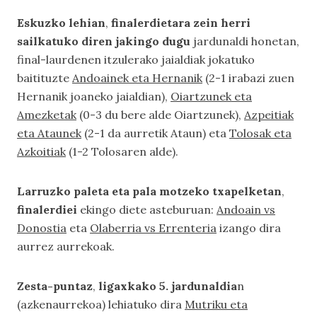
Eskuzko lehian
,
finalerdietara zein herri
sailkatuko diren jakingo dugu
jardunaldi honetan,
final-laurdenen itzulerako jaialdiak jokatuko
baitituzte
Andoainek eta Hernanik
(2-1 irabazi zuen
Hernanik joaneko jaialdian),
Oiartzunek eta
Amezketak
(0-3 du bere alde Oiartzunek),
Azpeitiak
eta Ataunek
(2-1 da aurretik Ataun) eta
Tolosak eta
Azkoitiak
(1-2 Tolosaren alde).
Larruzko paleta eta pala motzeko txapelketan
,
finalerdiei
ekingo diete asteburuan:
Andoain vs
Donostia
eta
Olaberria vs Errenteria
izango dira
aurrez aurrekoak.
Zesta-puntaz
,
ligaxkako 5. jardunaldia
n
(azkenaurrekoa) lehiatuko dira
Mutriku eta