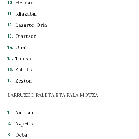
Hernani
Idiazabal
Lasarte-Oria
Oiartzun
Oñati
Tolosa
Zaldibia
Zestoa
LARRUZKO PALETA ETA PALA MOTZA
Andoain
Azpeitia
Deba