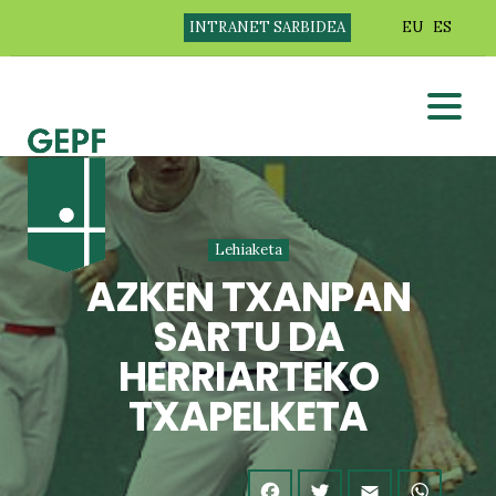
INTRANET SARBIDEA
EU
ES
Lehiaketa
AZKEN TXANPAN
SARTU DA
HERRIARTEKO
TXAPELKETA