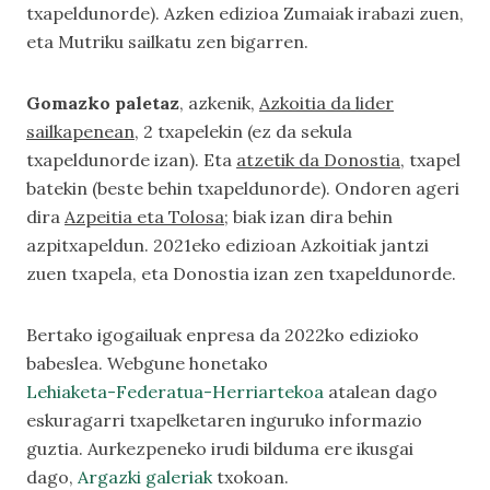
txapeldunorde). Azken edizioa Zumaiak irabazi zuen,
eta Mutriku sailkatu zen bigarren.
Gomazko paletaz
, azkenik,
Azkoitia da lider
sailkapenean
, 2 txapelekin (ez da sekula
txapeldunorde izan). Eta
atzetik da Donostia
, txapel
batekin (beste behin txapeldunorde). Ondoren ageri
dira
Azpeitia eta Tolosa
; biak izan dira behin
azpitxapeldun. 2021eko edizioan Azkoitiak jantzi
zuen txapela, eta Donostia izan zen txapeldunorde.
Bertako igogailuak enpresa da 2022ko edizioko
babeslea. Webgune honetako
Lehiaketa-Federatua-Herriartekoa
atalean dago
eskuragarri txapelketaren inguruko informazio
guztia. Aurkezpeneko irudi bilduma ere ikusgai
dago,
Argazki galeriak
txokoan.