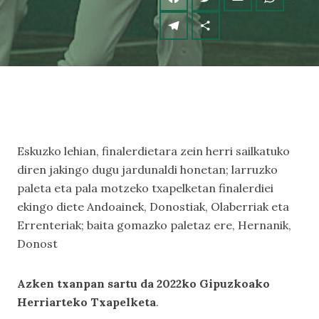
Eskuzko lehian, finalerdietara zein herri sailkatuko
diren jakingo dugu jardunaldi honetan; larruzko
paleta eta pala motzeko txapelketan finalerdiei
ekingo diete Andoainek, Donostiak, Olaberriak eta
Errenteriak; baita gomazko paletaz ere, Hernanik,
Donost
Azken txanpan sartu da 2022ko Gipuzkoako
Herriarteko Txapelketa
.