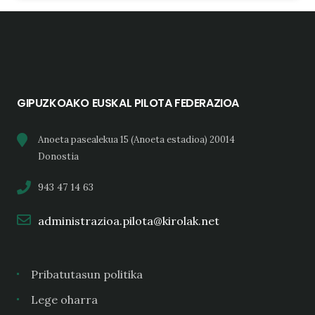
GIPUZKOAKO EUSKAL PILOTA FEDERAZIOA
Anoeta pasealekua 15 (Anoeta estadioa) 20014
Donostia
943 47 14 63
administrazioa.pilota@kirolak.net
Pribatutasun politika
Lege oharra