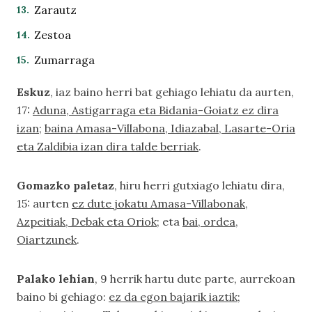
Zarautz
Zestoa
Zumarraga
Eskuz
, iaz baino herri bat gehiago lehiatu da aurten,
17:
Aduna, Astigarraga eta Bidania-Goiatz ez dira
izan
;
baina Amasa-Villabona, Idiazabal, Lasarte-Oria
eta Zaldibia izan dira talde berriak
.
Gomazko paletaz
, hiru herri gutxiago lehiatu dira,
15: aurten
ez dute jokatu Amasa-Villabonak,
Azpeitiak, Debak eta Oriok
; eta
bai, ordea,
Oiartzunek
.
Palako lehian
, 9 herrik hartu dute parte, aurrekoan
baino bi gehiago:
ez da egon bajarik iaztik
;