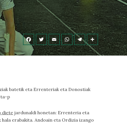
ziak batetik eta Errenteriak eta Donostiak
sta-p
o diete
jardunaldi honetan: Errenteria eta
k hala erabakita. Andoain eta Ordizia izango