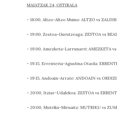
MAIATZAK 24, OSTIRALA
– 18:00, Altzo-Altzo Muino: ALTZO vs ZALDIBIA
– 19:00, Zestoa-Gurutzeaga: ZESTOA vs BEASAI
– 19:00, Amezketa-Larrunarri: AMEZKETA vs B
– 19:15, Errenteria-Agustina Otaola: ERRENT
– 19:15, Andoain-Arrate: ANDOAIN vs ORDIZIA 
– 20:00, Itziar-Udalekoa: ZESTOA vs ERRENTE
– 20:00, Mutriku-Miruaitz: MUTRIKU vs ZUMAI