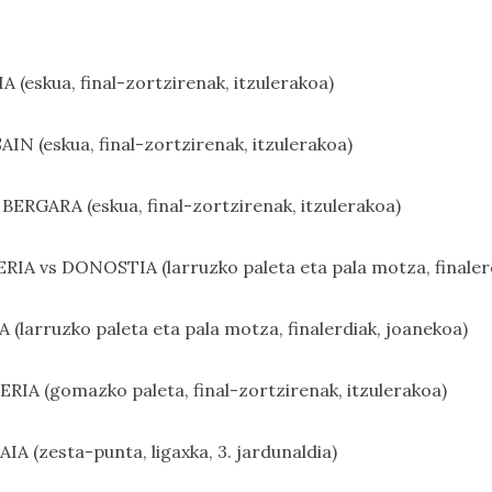
 (eskua, final-zortzirenak, itzulerakoa)
N (eskua, final-zortzirenak, itzulerakoa)
ERGARA (eskua, final-zortzirenak, itzulerakoa)
ERIA vs DONOSTIA (larruzko paleta eta pala motza, finaler
(larruzko paleta eta pala motza, finalerdiak, joanekoa)
RIA (gomazko paleta, final-zortzirenak, itzulerakoa)
A (zesta-punta, ligaxka, 3. jardunaldia)