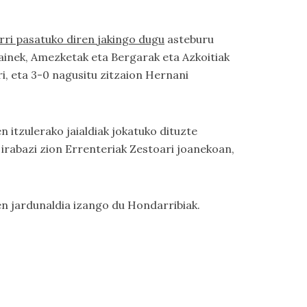
erri pasatuko diren jakingo dugu
asteburu
asainek, Amezketak eta Bergarak eta Azkoitiak
i, eta 3-0 nagusitu zitzaion Hernani
n itzulerako jaialdiak jokatuko dituzte
irabazi zion Errenteriak Zestoari joanekoan,
n jardunaldia izango du Hondarribiak.