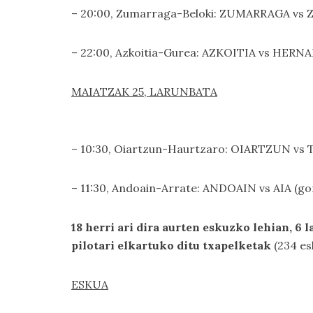
– 20:00, Zumarraga-Beloki: ZUMARRAGA vs ZA
– 22:00, Azkoitia-Gurea: AZKOITIA vs HERNANI
MAIATZAK 25, LARUNBATA
– 10:30, Oiartzun-Haurtzaro: OIARTZUN vs T
– 11:30, Andoain-Arrate: ANDOAIN vs AIA (gom
18 herri ari dira aurten eskuzko lehian, 6 
pilotari elkartuko ditu txapelketak
(234 es
ESKUA