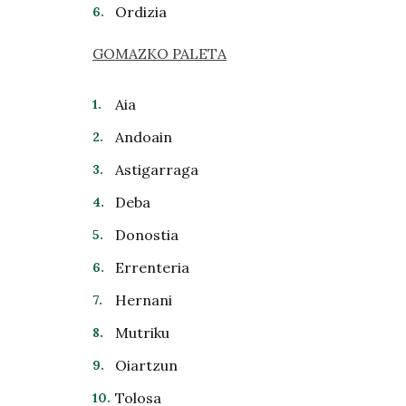
Ordizia
GOMAZKO PALETA
Aia
Andoain
Astigarraga
Deba
Donostia
Errenteria
Hernani
Mutriku
Oiartzun
Tolosa