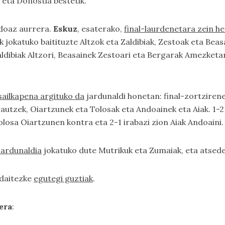
 eta Donostia bestetik.
adoaz aurrera.
Eskuz
, esaterako,
final-laurdenetara zein h
ak jokatuko baitituzte Altzok eta Zaldibiak, Zestoak eta Be
aldibiak Altzori, Beasainek Zestoari eta Bergarak Amezketar
sailkapena argituko da
jardunaldi honetan: final-zortzirene
utzek, Oiartzunek eta Tolosak eta Andoainek eta Aiak. 1-2 
losa Oiartzunen kontra eta 2-1 irabazi zion Aiak Andoaini.
jardunaldia
jokatuko dute Mutrikuk eta Zumaiak, eta atsede
 daitezke
egutegi guztiak
.
era
: