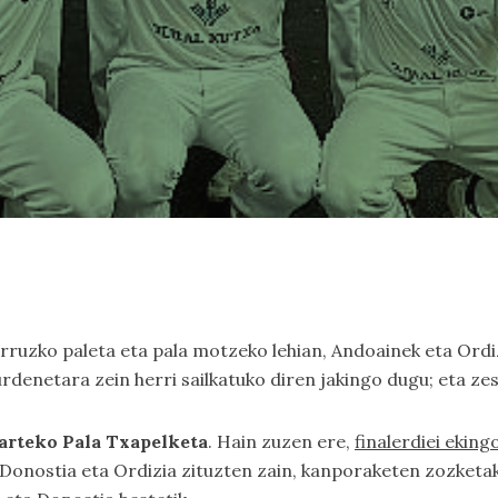
arruzko paleta eta pala motzeko lehian, Andoainek eta Ordi
urdenetara zein herri sailkatuko diren jakingo dugu; eta ze
arteko Pala Txapelketa
. Hain zuzen ere,
finalerdiei eking
a Donostia eta Ordizia zituzten zain, kanporaketen zozketa