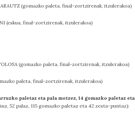
RAUTZ (gomazko paleta, final-zortzirenak, itzulerakoa)
 (eskua, final-zortzirenak, itzulerakoa)
OLOSA (gomazko paleta, final-zortzirenak, itzulerakoa)
azko paleta, final-zortzirenak, itzulerakoa)
larruzko paletaz eta pala motzez, 14 gomazko paletaz et
kuz, 52 palaz, 115 gomazko paletaz eta 42 zesta-puntaz):