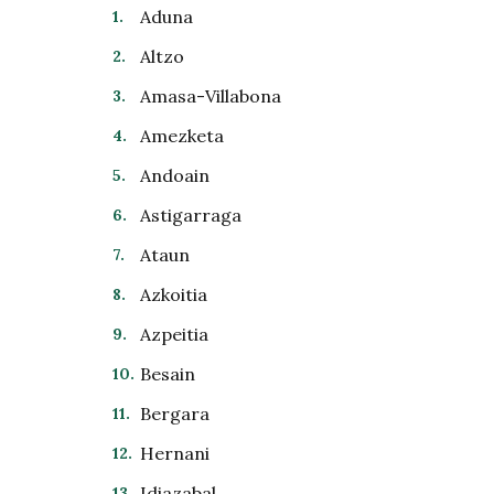
Aduna
Altzo
Amasa-Villabona
Amezketa
Andoain
Astigarraga
Ataun
Azkoitia
Azpeitia
Besain
Bergara
Hernani
Idiazabal