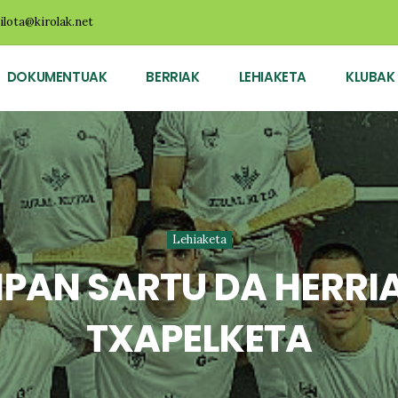
ilota@kirolak.net
DOKUMENTUAK
BERRIAK
LEHIAKETA
KLUBAK
Lehiaketa
PAN SARTU DA HERRI
TXAPELKETA