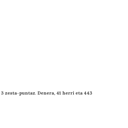
a 3 zesta-puntaz
.
Denera, 41 herri eta 443