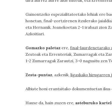
dira aurrez aurre alde batetik, eta Errenteria
Gainontzeko espezialitateetako lehiak ere b
honetan, final-zortzirenen itzulerako jaialdi
eta Hernanik. Joanekoetan 2-1 irabazi zion Z
Azkoitiari.
Gomazko paletaz
ere,
final-laurdenetarako 
Zestoak eta Errenteriak, Zumarragak eta Zara
1-2 Zumarragak Zarautzi, 3-0 nagusitu zen To
Zesta-puntaz
, azkenik,
ligaxkako hirugarren 
Albiste honi erantsitako dokumentuetan ikus
Hauxe da, hain zuzen ere,
asteburuko kartel