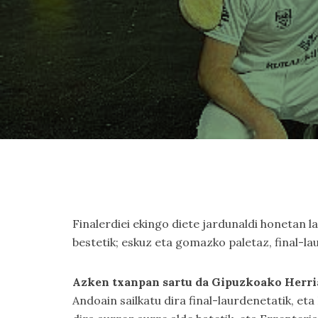
Finalerdiei ekingo diete jardunaldi honetan l
bestetik; eskuz eta gomazko paletaz, final-la
Azken txanpan sartu da Gipuzkoako Herri
Andoain sailkatu dira final-laurdenetatik, et