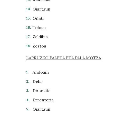
Oiartzun
Oñati
Tolosa
Zaldibia
Zestoa
LARRUZKO PALETA ETA PALA MOTZA
Andoain
Deba
Donostia
Errenteria
Oiartzun