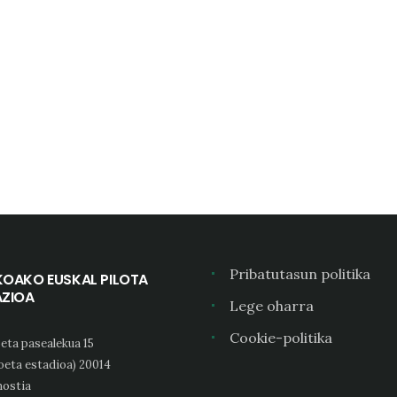
Pribatutasun politika
KOAKO EUSKAL PILOTA
AZIOA
Lege oharra
Cookie-politika
eta pasealekua 15
oeta estadioa) 20014
ostia