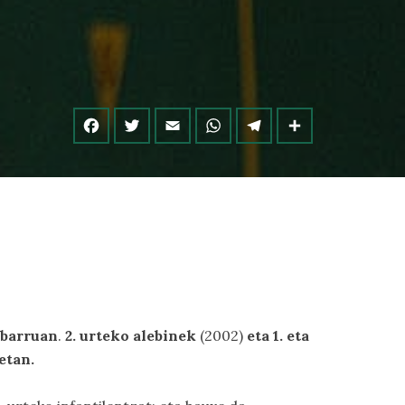
 barruan
.
2. urteko alebinek
(2002)
eta 1. eta
etan.