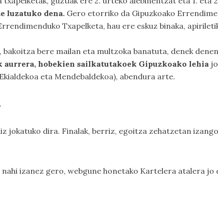
xapelketak, guztiak ere 2. urteko alebinentzat eta 1. eta 2.
te luzatuko dena.
Gero etorriko da Gipuzkoako Errendimend
 Errendimenduko Txapelketa, hau ere eskuz binaka, apirileti
, bakoitza bere mailan eta multzoka banatuta, denek dene
ik aurrera, hobekien sailkatutakoek Gipuzkoako lehia
jo
Ekialdekoa eta Mendebaldekoa), abendura arte.
.
iz jokatuko dira. Finalak, berriz, egoitza zehatzetan izango
tu nahi izanez gero, webgune honetako
Kartelera
atalera jo 