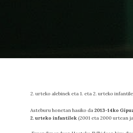
2. urteko alebinek eta 1. eta 2. urteko infanti
Asteburu honetan hasiko da
2013-14ko Gipu
2. urteko infantilek
(2001 eta 2000 urtean j