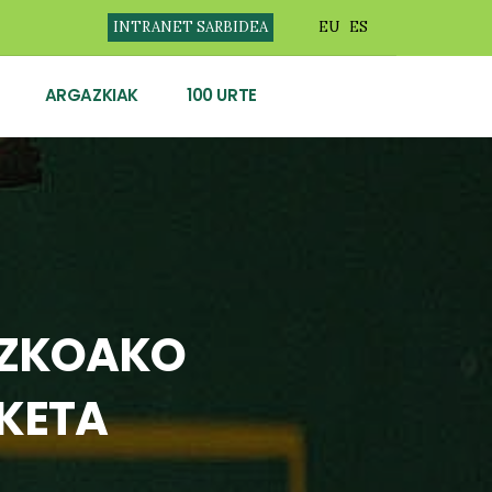
INTRANET SARBIDEA
EU
ES
ARGAZKIAK
100 URTE
UZKOAKO
KETA