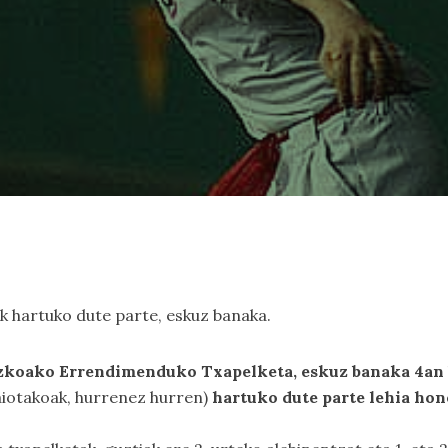
lek hartuko dute parte, eskuz banaka.
zkoako Errendimenduko Txapelketa, eskuz banaka 4an
aiotakoak, hurrenez hurren)
hartuko dute parte lehia hon