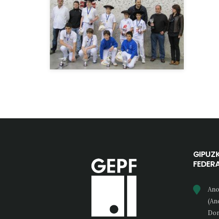
GIPUZ
FEDER
Ano
(An
Don