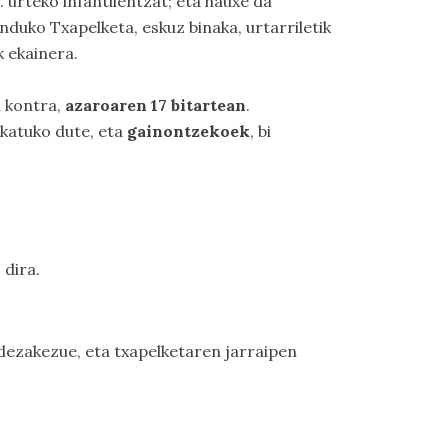
 urteko infantilentzat; eta hauxe da
uko Txapelketa, eskuz binaka, urtarriletik
k ekainera.
n kontra,
azaroaren 17 bitartean
.
katuko dute, eta
gainontzekoek
, bi
 dira.
dezakezue, eta txapelketaren jarraipen