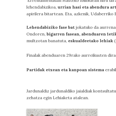
Errendimenduan Hasteko Ibilbidean hiru dira t
lehendabizikoa,
urrian hasi eta abendura ar
apirilera bitartean. Eta, azkenik, Udaberriko
Lehendabiziko fase bat
jokatuko da aurrena
Ondoren,
bigarren fasean, abenduaren 1et
multzotan banatuta,
eskualdeetako lehiak
(
Finalak abenduaren 29rako aurreikusten dira
Partidak etxean eta kanpoan sistema
erabil
Jardunaldiz jardunaldiko jaialdiak kontsulta
zehatza egin
Lehiaketa
atalean.