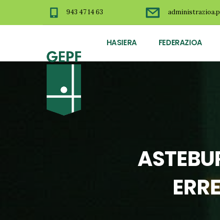
943 47 14 63
administrazioa.p
HASIERA
FEDERAZIOA
ASTEBU
ERR