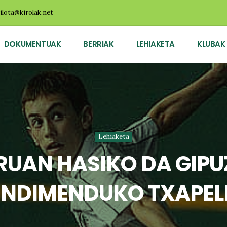
ilota@kirolak.net
DOKUMENTUAK
BERRIAK
LEHIAKETA
KLUBAK
Lehiaketa
RUAN HASIKO DA GIP
ENDIMENDUKO TXAPEL