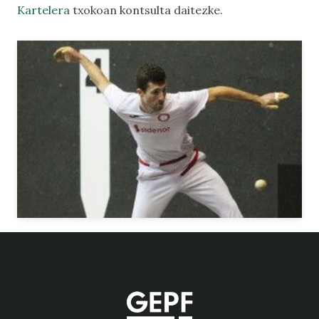
Kartelera
txokoan kontsulta daitezke.