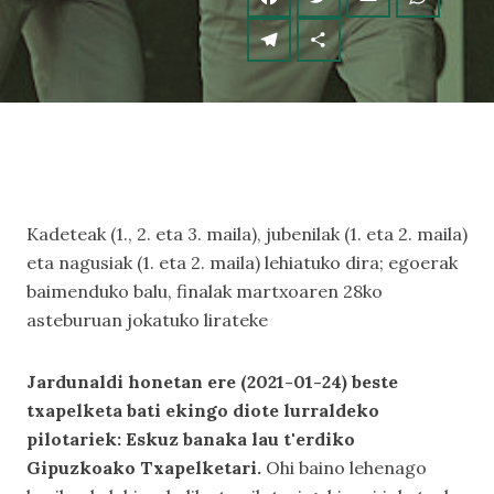
Kadeteak (1., 2. eta 3. maila), jubenilak (1. eta 2. maila)
eta nagusiak (1. eta 2. maila) lehiatuko dira; egoerak
baimenduko balu, finalak martxoaren 28ko
asteburuan jokatuko lirateke
Jardunaldi honetan ere (2021-01-24) beste
txapelketa bati ekingo diote lurraldeko
pilotariek: Eskuz banaka lau t'erdiko
Gipuzkoako Txapelketari.
Ohi baino lehenago