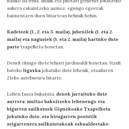
hasiko da lehia, ahalik eta pilotari gehienei jokatzeko
aukera eskaintzeko asmoz, egungo egoerak
baimentzen duen bitartean behinik behin.
Kadeteek (1., 2. eta 3. maila), jubenilek (1. eta 2.
maila) eta nagusiek (1. eta 2. maila) hartuko dute
parte
txapelketa honetan.
Denek ekingo diote lehiari jardunaldi honetan. Itzuli
bateko
ligaxka
jokatuko dute lehenik, otsailaren
21eko asteburura bitarte.
Lehen fasea bukatuta,
denek jarraituko dute
aurrera: multzo bakoitzeko lehenengo eta
bigarren sailkatuek Gipuzkoako Txapelketa
jokatuko dute, eta hirugarren postutik
seigarrenera sailkatutakoak eskualdeetako