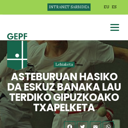
INTRANET SARBIDEA
EU
ES
Lehiaketa
ASTEBURUAN HASIKO
DA ESKUZ BANAKA LAU
TERDIKO GIPUZKOAKO
TXAPELKETA