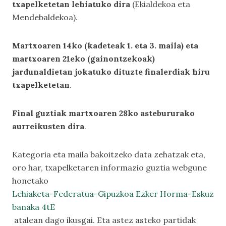
txapelketetan lehiatuko dira
(Ekialdekoa eta
Mendebaldekoa).
Martxoaren 14ko (kadeteak 1. eta 3. maila) eta
martxoaren 21eko (gainontzekoak)
jardunaldietan jokatuko dituzte finalerdiak hiru
txapelketetan
.
Final guztiak martxoaren 28ko astebururako
aurreikusten dira
.
Kategoria eta maila bakoitzeko data zehatzak eta,
oro har, txapelketaren informazio guztia webgune
honetako
Lehiaketa-Federatua-Gipuzkoa Ezker Horma-Eskuz
banaka 4tE
atalean dago ikusgai. Eta astez asteko partidak