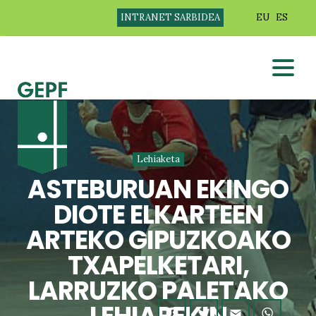
INTRANET SARBIDEA
EU
ES
Lehiaketa
ASTEBURUAN EKINGO
DIOTE ELKARTEEN
ARTEKO GIPUZKOAKO
TXAPELKETARI,
LARRUZKO PALETAKO