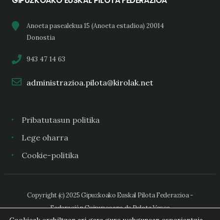
GIPUZKOAKO EUSKAL PILOTA FEDERAZIOA
Anoeta pasealekua 15 (Anoeta estadioa) 20014
Donostia
943 47 14 63
administrazioa.pilota@kirolak.net
Pribatutasun politika
Lege oharra
Cookie-politika
Copyright (c) 2025 Gipuzkoako Euskal Pilota Federazioa -
Federación Guipuzcoana de Pelota Vasca