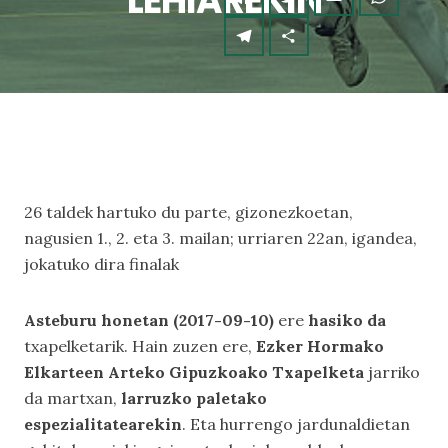
LEHIAREKIN
26 taldek hartuko du parte, gizonezkoetan,
nagusien 1., 2. eta 3. mailan; urriaren 22an, igandea,
jokatuko dira finalak
Asteburu honetan (2017-09-10)
ere
hasiko da
txapelketarik. Hain zuzen ere,
Ezker Hormako
Elkarteen Arteko Gipuzkoako Txapelketa
jarriko
da martxan,
larruzko paletako
espezialitatearekin
. Eta hurrengo jardunaldietan