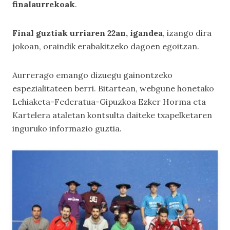
finalaurrekoak
.
Final guztiak urriaren 22an, igandea
, izango dira
jokoan, oraindik erabakitzeko dagoen egoitzan.
Aurrerago emango dizuegu gainontzeko
espezialitateen berri. Bitartean, webgune honetako
Lehiaketa-Federatua-Gipuzkoa Ezker Horma
eta
Kartelera
ataletan kontsulta daiteke txapelketaren
inguruko informazio guztia.