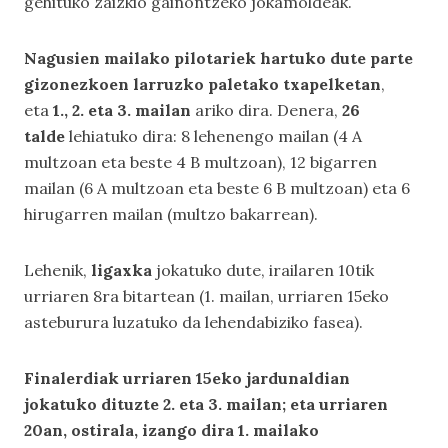
gehituko zaizkio gainontzeko jokamoldeak.
Nagusien mailako pilotariek hartuko dute parte
gizonezkoen larruzko paletako txapelketan
,
eta
1., 2. eta 3. mailan
ariko dira. Denera,
26
talde
lehiatuko dira: 8 lehenengo mailan (4 A
multzoan eta beste 4 B multzoan), 12 bigarren
mailan (6 A multzoan eta beste 6 B multzoan) eta 6
hirugarren mailan (multzo bakarrean).
Lehenik,
ligaxka
jokatuko dute, irailaren 10tik
urriaren 8ra bitartean (1. mailan, urriaren 15eko
asteburura luzatuko da lehendabiziko fasea).
Finalerdiak urriaren 15eko jardunaldian
jokatuko dituzte 2. eta 3. mailan; eta urriaren
20an, ostirala, izango dira 1. mailako