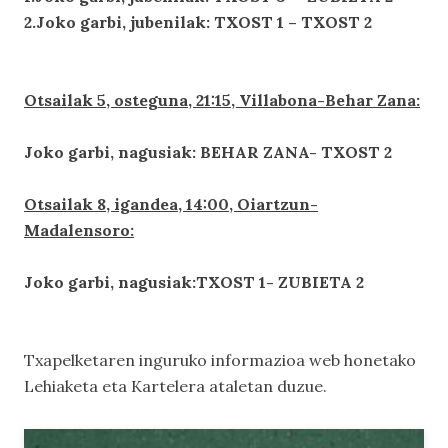
2.Joko garbi, jubenilak: TXOST 1 – TXOST 2
Otsailak 5, osteguna, 21:15, Villabona-Behar Zana:
Joko garbi, nagusiak: BEHAR ZANA- TXOST 2
Otsailak 8, igandea, 14:00, Oiartzun-
Madalensoro:
Joko garbi, nagusiak:TXOST 1- ZUBIETA 2
Txapelketaren inguruko informazioa web honetako
Lehiaketa
eta
Kartelera
ataletan duzue.