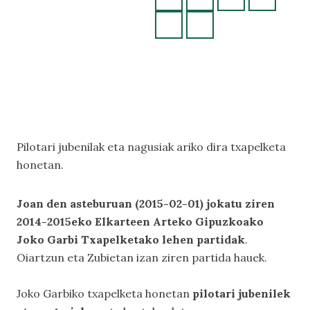
BEHERA
Pilotari jubenilak eta nagusiak ariko dira txapelketa
honetan.
Joan den asteburuan (2015-02-01) jokatu ziren
2014-2015eko Elkarteen Arteko Gipuzkoako
Joko Garbi Txapelketako lehen partidak
.
Oiartzun eta Zubietan izan ziren partida hauek.
Joko Garbiko txapelketa honetan
pilotari jubenilek