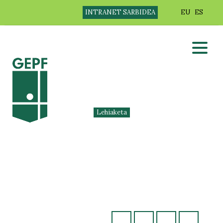
INTRANET SARBIDEA
EU
ES
Lehiaketa
ASTEBURU HONETAKO
ESKOLA KIROLEKO
JARDUNALDIA
(ERRENDIMENDUA
BARNE) BERTAN