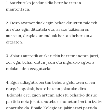
1. Asteburuko jardunaldia bere horretan
mantentzea.
2. Desplazamenduak egin behar dituzten taldeek
arretaz egin ditzatela eta, arazo txikienaren
aurrean, desplazamenduak bertan behera utz
ditzaten.
3. Abiatu aurretik aurkariekin harremanetan jarri,
zer egin behar duten jakin eta inguruko egoera
nolakoa den ezagutzeko.
4. Eguraldiagatik bertan behera gelditzen diren
norgehiagokak, beste batean jokatuko dira.
Edonola ere, zuen artean adostu beharko duzue
partida noiz jokatu. Asteburu honetan bertan izatea
onartuko da. Epaile Kolegioari jakinarazi partida