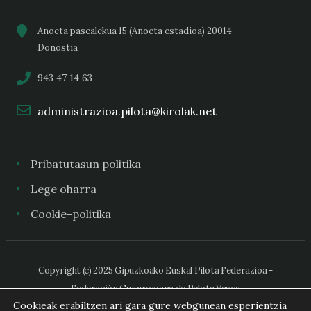
Anoeta pasealekua 15 (Anoeta estadioa) 20014
Donostia
943 47 14 63
administrazioa.pilota@kirolak.net
Pribatutasun politika
Lege oharra
Cookie-politika
Copyright (c) 2025 Gipuzkoako Euskal Pilota Federazioa -
Federación Guipuzcoana de Pelota Vasca
Cookieak erabiltzen ari gara gure webgunean esperientzia