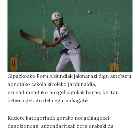
Gipuzkoako Foru Aldundiak jakinarazi digu asteburu
honetako eskola kiroleko jardunaldia,
errendimenduko norgehiagokak barne, bertan
behera gelditu dela eguraldiagatik.
Kadete kategoriatik gorako norgehiagokei
dagokionean, zuzendaritzak zera erabaki du: