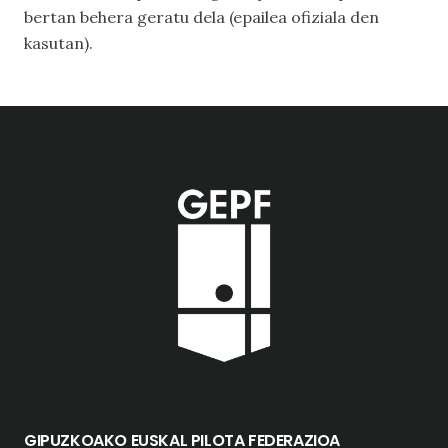
bertan behera geratu dela (epailea ofiziala den
kasutan).
GIPUZKOAKO EUSKAL PILOTA FEDERAZIOA