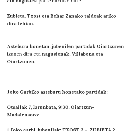
eta nagusiek
parte hartuko dute.
Zubieta, Txost eta Behar Zanako taldeak ariko
dira lehian.
Asteburu honetan, jubenilen partidak Oiartzunen
izanen dira eta
nagusienak, Villabona eta
Oiartzunen.
Joko Garbiko asteburu honetako partidak:
Otsailak 7, larunbata, 9:30, Oiartzun-
Madalensoro:
1.Joko garbi, jubenilak: TXOST 3 – ZUBIETA 2