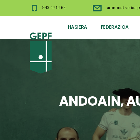
943 47 14 63
administrazioa.p
HASIERA
FEDERAZIOA
ANDOAIN, A