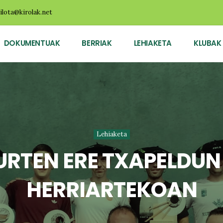
ilota@kirolak.net
DOKUMENTUAK
BERRIAK
LEHIAKETA
KLUBAK
Lehiaketa
URTEN ERE TXAPELDUN
HERRIARTEKOAN