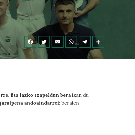
urre
.
Eta iazko txapeldun bera
izan du
 garaipena andoaindarrei
; beraien