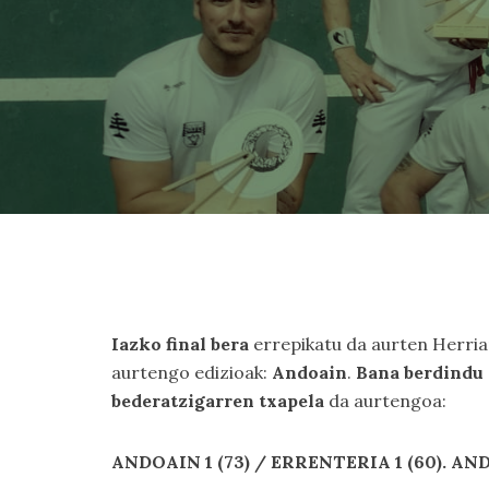
Iazko final bera
errepikatu da aurten Herria
aurtengo edizioak:
Andoain
.
Bana berdindu 
bederatzigarren txapela
da aurtengoa:
ANDOAIN 1 (73) / ERRENTERIA 1 (60). 