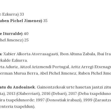
e Ezkurra) 33
uben Pichel Jimenez)
35
 Iturralde)
40
hel Jimenez) 25
a
: Xabier Alkorta Atorrasagasti, Ibon Altuna Zabala, Ibai I
ekalde Ezkurra.
eta Aduriz, Aitzol Arizmendi Portugal, Aritz Arregi Etxena
Kerman Murua Berra, Abel Pichel Jimenez, Ruben Pichel Jime
batu du Andoainek
. Gainontzekoak urte hauetan jantzi zit
ta), 2013 (Olaberriari), 2016 (Debari), 2017 (Deba txapelduno
dira txapeldunorde: 1997 (Donostiak irabazi), 1999 (Zarautz
enteria txapeldun).