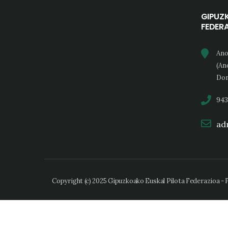
GIPUZ
FEDER
Ano
(An
Don
943
adm
Copyright (c) 2025 Gipuzkoako Euskal Pilota Federazioa -