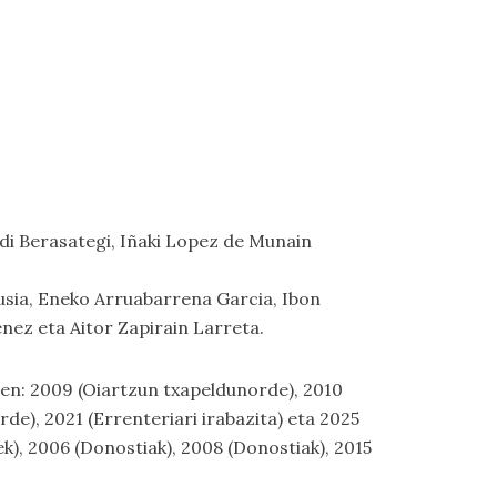
radi Berasategi, Iñaki Lopez de Munain
gusia, Eneko Arruabarrena Garcia, Ibon
nez eta Aitor Zapirain Larreta.
uen: 2009 (Oiartzun txapeldunorde), 2010
rde), 2021 (Errenteriari irabazita) eta 2025
ek), 2006 (Donostiak), 2008 (Donostiak), 2015