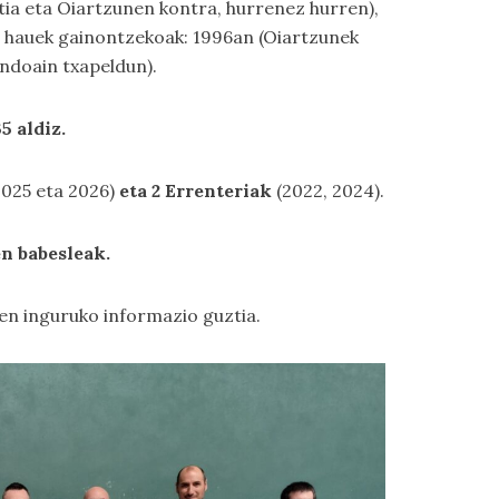
stia eta Oiartzunen kontra, hurrenez hurren),
e; hauek gainontzekoak: 1996an (Oiartzunek
Andoain txapeldun).
5 aldiz.
2025 eta 2026)
eta 2 Errenteriak
(2022, 2024).
n babesleak.
en inguruko informazio guztia.