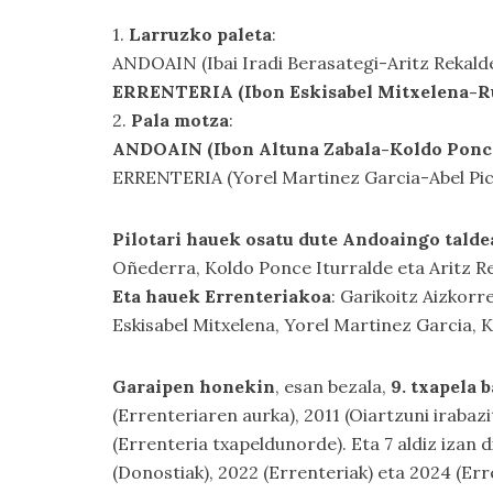
1.
Larruzko paleta
:
ANDOAIN (Ibai Iradi Berasategi-Aritz Rekald
ERRENTERIA (Ibon Eskisabel Mitxelena-R
2.
Pala motza
:
ANDOAIN (Ibon Altuna Zabala-Koldo Ponce
ERRENTERIA (Yorel Martinez Garcia-Abel Pic
Pilotari hauek osatu dute Andoaingo talde
Oñederra, Koldo Ponce Iturralde eta Aritz R
Eta hauek Errenteriakoa
: Garikoitz Aizkorr
Eskisabel Mitxelena, Yorel Martinez Garcia, 
Garaipen honekin
, esan bezala,
9. txapela 
(Errenteriaren aurka), 2011 (Oiartzuni irabazi
(Errenteria txapeldunorde). Eta 7 aldiz izan 
(Donostiak), 2022 (Errenteriak) eta 2024 (Err