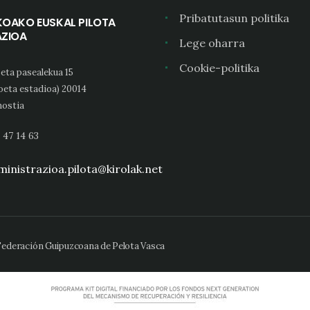
Pribatutasun politika
KOAKO EUSKAL PILOTA
AZIOA
Lege oharra
Cookie-politika
eta pasealekua 15
oeta estadioa) 20014
ostia
 47 14 63
inistrazioa.pilota@kirolak.net
 Federación Guipuzcoana de Pelota Vasca