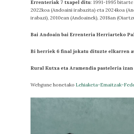
Errenteriak 7 txapel ditu
: 1991-1995 bitart
2022koa (Andoaini irabazita) eta 2024koa (An
irabazi), 2010ean (Andoainek), 2018an (Oiart
Bai Andoain bai Errenteria Herriarteko Pal
Bi herriek 6 final jokatu dituzte elkarren 
Rural Kutxa eta Aramendia pasteleria izan
Webgune honetako
Lehiaketa-Emaitzak-Fed