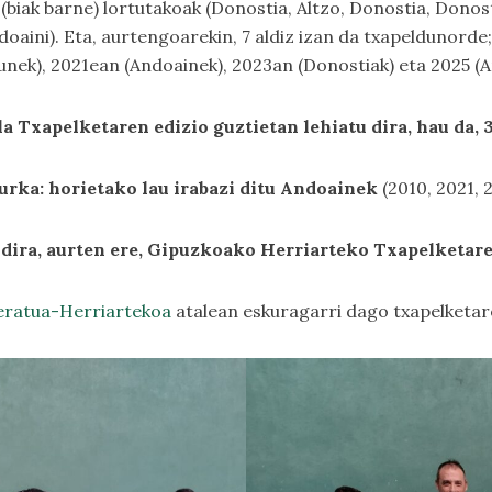
e (biak barne) lortutakoak (Donostia, Altzo, Donostia, Dono
doaini). Eta, aurtengoarekin, 7 aldiz izan da txapeldunord
zunek), 2021ean (Andoainek), 2023an (Donostiak) eta 2025 (
a Txapelketaren edizio guztietan lehiatu dira, hau da, 3
aurka: horietako lau irabazi ditu Andoainek
(2010, 2021, 
 dira, aurten ere, Gipuzkoako Herriarteko Txapelketare
eratua-Herriartekoa
atalean eskuragarri dago txapelketar