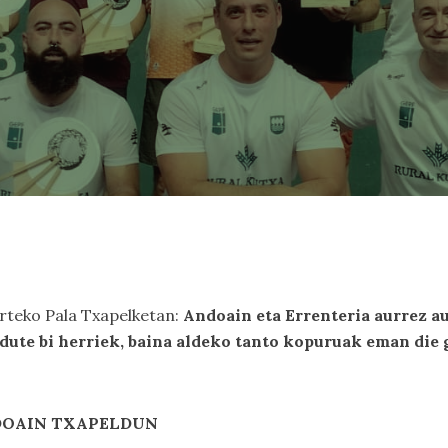
rteko Pala Txapelketan:
Andoain eta Errenteria aurrez a
dute bi herriek, baina aldeko tanto kopuruak eman die
ANDOAIN TXAPELDUN