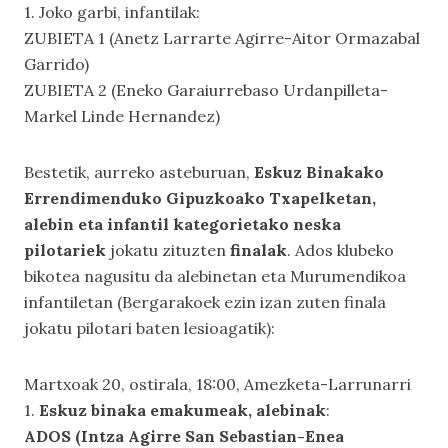
1. Joko garbi, infantilak:
ZUBIETA 1 (Anetz Larrarte Agirre-Aitor Ormazabal
Garrido)
ZUBIETA 2 (Eneko Garaiurrebaso Urdanpilleta-
Markel Linde Hernandez)
Bestetik, aurreko asteburuan,
Eskuz Binakako
Errendimenduko Gipuzkoako Txapelketan,
alebin eta infantil kategorietako neska
pilotariek
jokatu zituzten
finalak
. Ados klubeko
bikotea nagusitu da alebinetan eta Murumendikoa
infantiletan (Bergarakoek ezin izan zuten finala
jokatu pilotari baten lesioagatik):
Martxoak 20, ostirala, 18:00, Amezketa-Larrunarri
1.
Eskuz binaka emakumeak, alebinak
:
ADOS (Intza Agirre San Sebastian-Enea