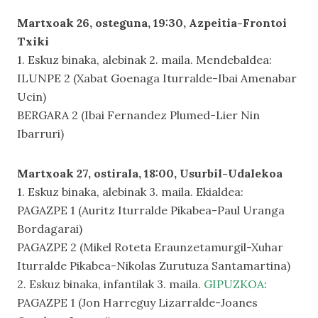
Martxoak 26, osteguna, 19:30, Azpeitia-Frontoi
Txiki
1. Eskuz binaka, alebinak 2. maila. Mendebaldea:
ILUNPE 2 (Xabat Goenaga Iturralde-Ibai Amenabar
Ucin)
BERGARA 2 (Ibai Fernandez Plumed-Lier Nin
Ibarruri)
Martxoak 27, ostirala, 18:00, Usurbil-Udalekoa
1. Eskuz binaka, alebinak 3. maila. Ekialdea:
PAGAZPE 1 (Auritz Iturralde Pikabea-Paul Uranga
Bordagarai)
PAGAZPE 2 (Mikel Roteta Eraunzetamurgil-Xuhar
Iturralde Pikabea-Nikolas Zurutuza Santamartina)
2. Eskuz binaka, infantilak 3. maila.
GIPUZKOA
:
PAGAZPE 1 (Jon Harreguy Lizarralde-Joanes