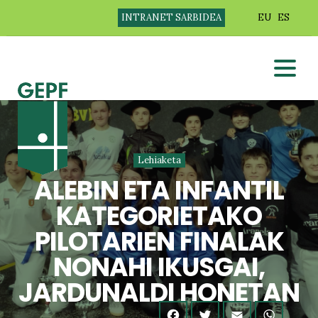
INTRANET SARBIDEA
EU
ES
Lehiaketa
ALEBIN ETA INFANTIL
KATEGORIETAKO
PILOTARIEN FINALAK
NONAHI IKUSGAI,
JARDUNALDI HONETAN