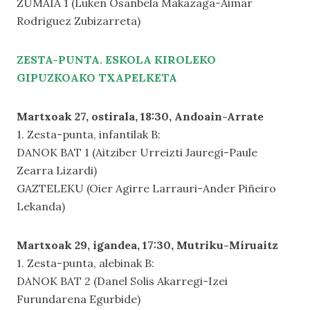
ZUMAIA 1 (Luken Osanbela Makazaga-Aimar
Rodriguez Zubizarreta)
ZESTA-PUNTA. ESKOLA KIROLEKO
GIPUZKOAKO TXAPELKETA
Martxoak 27, ostirala, 18:30, Andoain-Arrate
1. Zesta-punta, infantilak B:
DANOK BAT 1 (Aitziber Urreizti Jauregi-Paule
Zearra Lizardi)
GAZTELEKU (Oier Agirre Larrauri-Ander Piñeiro
Lekanda)
Martxoak 29, igandea, 17:30, Mutriku-Miruaitz
1. Zesta-punta, alebinak B:
DANOK BAT 2 (Danel Solis Akarregi-Izei
Furundarena Egurbide)