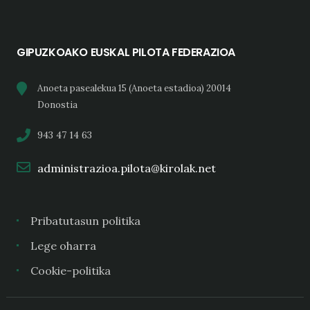
GIPUZKOAKO EUSKAL PILOTA FEDERAZIOA
Anoeta pasealekua 15 (Anoeta estadioa) 20014
Donostia
943 47 14 63
administrazioa.pilota@kirolak.net
Pribatutasun politika
Lege oharra
Cookie-politika