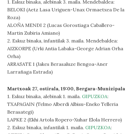
1. Eskuz binaka, alebinak 3. maila. Mendebaldea:
BELOKI (Aetz Lasa Uriguen-Unax Ormaetxea De la
Roza)
ALOÑA MENDI 2 (Lucas Gorostiaga Caballero-
Martin Zubiria Amiano)
2. Eskuz binaka, infantilak 3. maila. Mendebaldea:
AIZKORPE (Urki Antia Labaka-George Adrian Orha
Orha)
ARRASATE 1 (Jakes Berasaluze Bengoa-Aner
Larrañaga Estrada)
Martxoak 27, ostirala, 19:00, Bergara-Munizipala
1. Eskuz binaka, alebinak 1. maila.
GIPUZKOA
:
TXAPAGAIN (Telmo Alberdi Albisu-Eneko Telleria
Berasategi)
LAPKE 2 (Ekhi Artola Ropero-Xuhar Elola Herrero)
2. Eskuz binaka, infantilak 1. maila.
GIPUZKOA
: