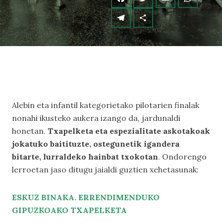
Alebin eta infantil kategorietako pilotarien finalak
nonahi ikusteko aukera izango da, jardunaldi
honetan.
Txapelketa eta espezialitate askotakoak
jokatuko baitituzte, ostegunetik igandera
bitarte, lurraldeko hainbat txokotan
. Ondorengo
lerroetan jaso ditugu jaialdi guztien xehetasunak:
ESKUZ BINAKA. ERRENDIMENDUKO
GIPUZKOAKO TXAPELKETA