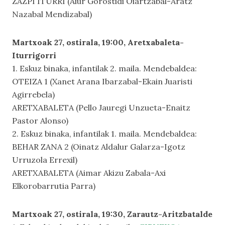
ZAZPI ITURRI (Aiur Gorostidi Oiartzabal-Aratz
Nazabal Mendizabal)
Martxoak 27, ostirala, 19:00, Aretxabaleta-
Iturrigorri
1. Eskuz binaka, infantilak 2. maila. Mendebaldea:
OTEIZA 1 (Xanet Arana Ibarzabal-Ekain Juaristi
Agirrebela)
ARETXABALETA (Pello Jauregi Unzueta-Enaitz
Pastor Alonso)
2. Eskuz binaka, infantilak 1. maila. Mendebaldea:
BEHAR ZANA 2 (Oinatz Aldalur Galarza-Igotz
Urruzola Errexil)
ARETXABALETA (Aimar Akizu Zabala-Axi
Elkorobarrutia Parra)
Martxoak 27, ostirala, 19:30, Zarautz-Aritzbatalde