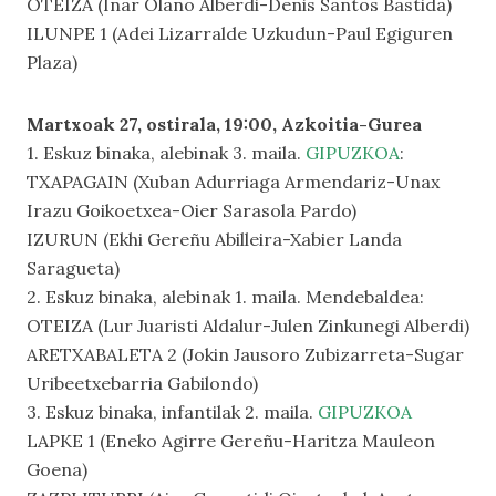
OTEIZA (Inar Olano Alberdi-Denis Santos Bastida)
ILUNPE 1 (Adei Lizarralde Uzkudun-Paul Egiguren
Plaza)
Martxoak 27, ostirala, 19:00, Azkoitia-Gurea
1. Eskuz binaka, alebinak 3. maila.
GIPUZKOA
:
TXAPAGAIN (Xuban Adurriaga Armendariz-Unax
Irazu Goikoetxea-Oier Sarasola Pardo)
IZURUN (Ekhi Gereñu Abilleira-Xabier Landa
Saragueta)
2. Eskuz binaka, alebinak 1. maila. Mendebaldea:
OTEIZA (Lur Juaristi Aldalur-Julen Zinkunegi Alberdi)
ARETXABALETA 2 (Jokin Jausoro Zubizarreta-Sugar
Uribeetxebarria Gabilondo)
3. Eskuz binaka, infantilak 2. maila.
GIPUZKOA
LAPKE 1 (Eneko Agirre Gereñu-Haritza Mauleon
Goena)