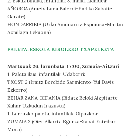
2. Eskuz binaka, infantilak 3. maila. Ekialdea:
AÑORGA (Amets Luna Balerdi-Endika Sabatie
Garate)
HONDARRIBIA (Urko Amunarriz Espinosa-Martin
Azpillaga Lekuona)
PALETA. ESKOLA KIROLEKO TXAPELKETA
Martxoak 26, larunbata, 17:00, Zumaia-Aitzuri
1. Paleta ikus, infantilak. Udaberri:
TXOST 2 (Iraitz Berebide Sarmiento-Yul Davis
Ezkerro)
BEHAR ZANA-BIDANIA (Bidatz Beloki Aizpitarte-
Xuhar Uzkudun Irazusta)
1. Larruzko paleta, infantilak. Gipuzkoa:
ZUMAIA 2 (Oier Alkorta Egurza-Xabat Esteibar
Mora)