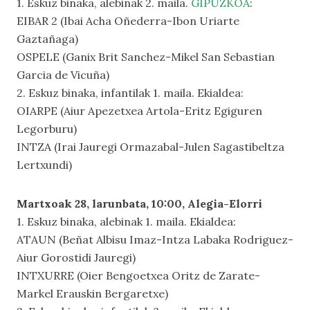
1. Eskuz binaka, alebinak 2. maila.
GIPUZKOA
:
EIBAR 2 (Ibai Acha Oñederra-Ibon Uriarte
Gaztañaga)
OSPELE (Ganix Brit Sanchez-Mikel San Sebastian
Garcia de Vicuña)
2. Eskuz binaka, infantilak 1. maila. Ekialdea:
OIARPE (Aiur Apezetxea Artola-Eritz Egiguren
Legorburu)
INTZA (Irai Jauregi Ormazabal-Julen Sagastibeltza
Lertxundi)
Martxoak 28, larunbata, 10:00, Alegia-Elorri
1. Eskuz binaka, alebinak 1. maila. Ekialdea:
ATAUN (Beñat Albisu Imaz-Intza Labaka Rodriguez-
Aiur Gorostidi Jauregi)
INTXURRE (Oier Bengoetxea Oritz de Zarate-
Markel Erauskin Bergaretxe)