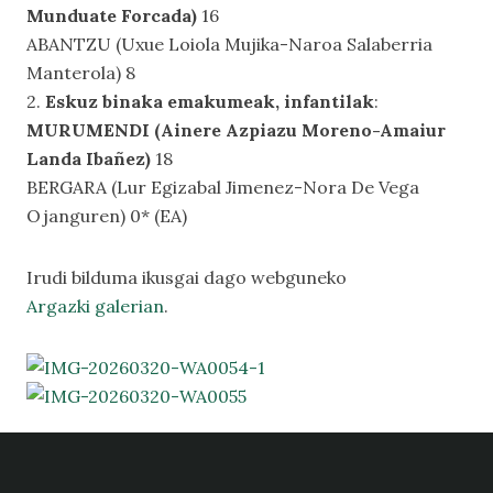
Munduate Forcada)
16
ABANTZU (Uxue Loiola Mujika-Naroa Salaberria
Manterola) 8
2.
Eskuz binaka emakumeak, infantilak
:
MURUMENDI (Ainere Azpiazu Moreno-Amaiur
Landa Ibañez)
18
BERGARA (Lur Egizabal Jimenez-Nora De Vega
Ojanguren) 0* (EA)
Irudi bilduma ikusgai dago webguneko
Argazki galerian
.