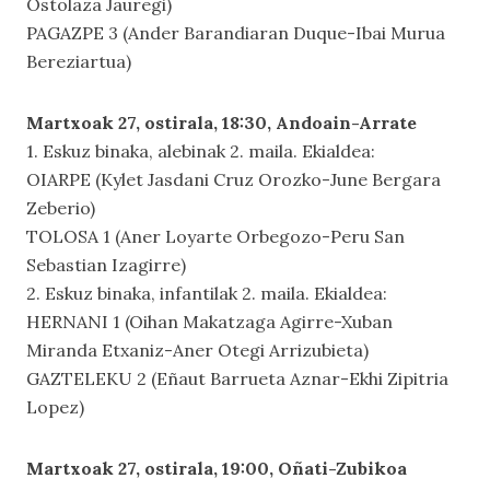
Ostolaza Jauregi)
PAGAZPE 3 (Ander Barandiaran Duque-Ibai Murua
Bereziartua)
Martxoak 27, ostirala, 18:30, Andoain-Arrate
1. Eskuz binaka, alebinak 2. maila. Ekialdea:
OIARPE (Kylet Jasdani Cruz Orozko-June Bergara
Zeberio)
TOLOSA 1 (Aner Loyarte Orbegozo-Peru San
Sebastian Izagirre)
2. Eskuz binaka, infantilak 2. maila. Ekialdea:
HERNANI 1 (Oihan Makatzaga Agirre-Xuban
Miranda Etxaniz-Aner Otegi Arrizubieta)
GAZTELEKU 2 (Eñaut Barrueta Aznar-Ekhi Zipitria
Lopez)
Martxoak 27, ostirala, 19:00, Oñati-Zubikoa