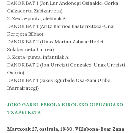
DANOK BAT 1 (Jon Lur Andonegi Osinalde-Gorka
Galzacorta Zubizarreta)
2. Zesta-punta, alebinak A:
DANOK BAT 1 (Aritz Barrios Basterretxea-Unai
Kerejeta Bilbao)
DANOK BAT 2 (Unax Marino Zabala-Hodei
Solaberrieta Larrea)
3. Zesta-punta, infantilak A:
DANOK BAT 2 (Jon Urreizti Gonzalez-Unax Urreisti
Osorio)
DANOK BAT 1 (Jakes Egurbide Osa-Xabi Uribe
Iñarrairategi)
JOKO GARBI. ESKOLA KIROLEKO GIPUZKOAKO
TXAPELKETA
Martxoak 27, ostirala, 18:30, Villabona-Bear Zana