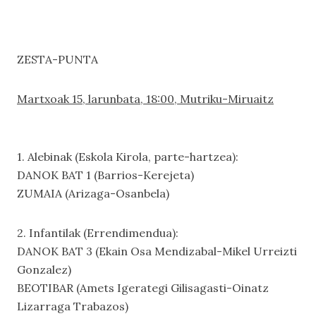
ZESTA-PUNTA
Martxoak 15, larunbata, 18:00, Mutriku-Miruaitz
1. Alebinak (Eskola Kirola, parte-hartzea):
DANOK BAT 1 (Barrios-Kerejeta)
ZUMAIA (Arizaga-Osanbela)
2. Infantilak (Errendimendua):
DANOK BAT 3 (Ekain Osa Mendizabal-Mikel Urreizti
Gonzalez)
BEOTIBAR (Amets Igerategi Gilisagasti-Oinatz
Lizarraga Trabazos)