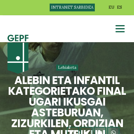
INTRANET SARBIDEA
EU
ES
Lehiaketa
ALEBIN ETA INFANTIL
KATEGORIETAKO FINAL
UGARI IKUSGAI
ASTEBURUAN,
ZIZURKILEN, ORDIZIAN