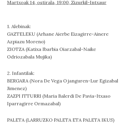
Martxoak 14, ostirala, 19:00, Zizurkil-Intxaur
1. Alebinak:
GAZTELEKU (Arhane Aierbe Eizagirre-Ainere
Azpiazu Moreno)
ZIOTZA (Katixa Ibarbia Oiarzabal-Naike
Odriozabala Mujika)
2. Infantilak:
BERGARA (Nora De Vega Ojanguren-Lur Egizabal
Jimenez)
ZAZPI ITTURRI (Maria Balerdi De Pavia-Itxaso
Iparragirre Ormazabal)
PALETA (LARRUZKO PALETA ETA PALETA IKUS)