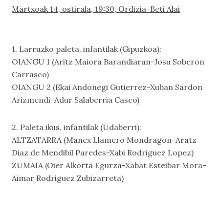
Martxoak 14, ostirala, 19:30, Ordizia-Beti Alai
1. Larruzko paleta, infantilak (Gipuzkoa):
OIANGU 1 (Aritz Maiora Barandiaran-Josu Soberon
Carrasco)
OIANGU 2 (Ekai Andonegi Gutierrez-Xuban Sardon
Arizmendi-Adur Salaberria Casco)
2. Paleta ikus, infantilak (Udaberri):
ALTZATARRA (Manex Llamero Mondragon-Aratz
Diaz de Mendibil Paredes-Xabi Rodriguez Lopez)
ZUMAIA (Oier Alkorta Egurza-Xabat Esteibar Mora-
Aimar Rodriguez Zubizarreta)