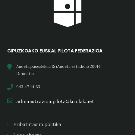
GIPUZKOAKO EUSKAL PILOTA FEDERAZIOA
Anoeta pasealekua 15 (Anoeta estadioa) 20014
Donostia
943 47 14 63
administrazioa.pilota@kirolak.net
Pribatutasun politika
Lege oharra