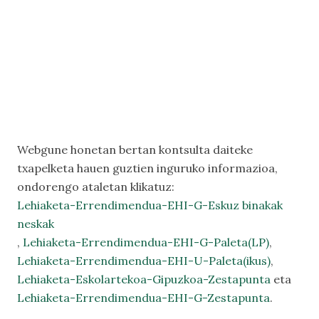
Webgune honetan bertan kontsulta daiteke
txapelketa hauen guztien inguruko informazioa,
ondorengo ataletan klikatuz:
Lehiaketa-Errendimendua-EHI-G-Eskuz binakak
neskak
,
Lehiaketa-Errendimendua-EHI-G-Paleta(LP)
,
Lehiaketa-Errendimendua-EHI-U-Paleta(ikus)
,
Lehiaketa-Eskolartekoa-Gipuzkoa-Zestapunta
eta
Lehiaketa-Errendimendua-EHI-G-Zestapunta
.