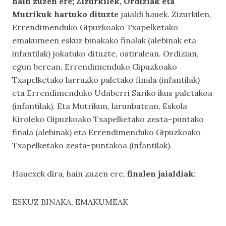
hain zuzen ere; Zizurkilek, Ordiziak eta
Mutrikuk hartuko dituzte
jaialdi hauek. Zizurkilen,
Errendimenduko Gipuzkoako Txapelketako
emakumeen eskuz binakako finalak (alebinak eta
infantilak) jokatuko dituzte, ostiralean. Ordizian,
egun berean, Errendimenduko Gipuzkoako
Txapelketako larruzko paletako finala (infantilak)
eta Errendimenduko Udaberri Sariko ikus paletakoa
(infantilak). Eta Mutrikun, larunbatean, Eskola
Kiroleko Gipuzkoako Txapelketako zesta-puntako
finala (alebinak) eta Errendimenduko Gipuzkoako
Txapelketako zesta-puntakoa (infantilak).
Hauexek dira, hain zuzen ere,
finalen jaialdiak
:
ESKUZ BINAKA, EMAKUMEAK