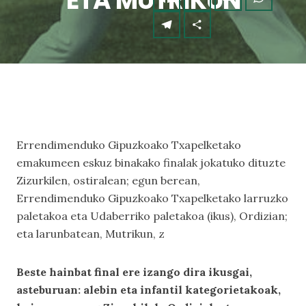
ETA MUTRIKUN
Errendimenduko Gipuzkoako Txapelketako
emakumeen eskuz binakako finalak jokatuko dituzte
Zizurkilen, ostiralean; egun berean,
Errendimenduko Gipuzkoako Txapelketako larruzko
paletakoa eta Udaberriko paletakoa (ikus), Ordizian;
eta larunbatean, Mutrikun, z
Beste hainbat final ere izango dira ikusgai,
asteburuan: alebin eta infantil kategorietakoak,