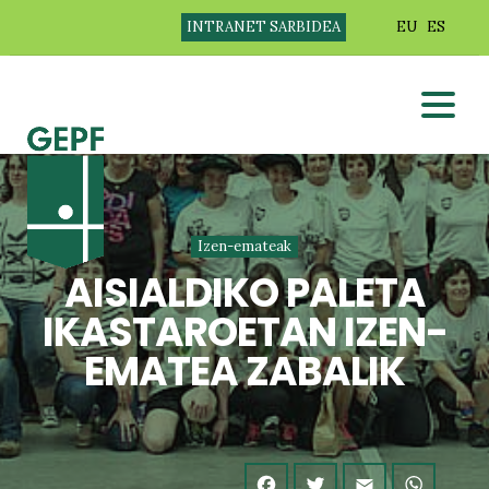
INTRANET SARBIDEA
EU
ES
Izen-emateak
AISIALDIKO PALETA
IKASTAROETAN IZEN-
EMATEA ZABALIK