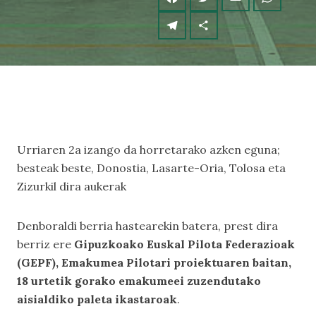
Urriaren 2a izango da horretarako azken eguna;
besteak beste, Donostia, Lasarte-Oria, Tolosa eta
Zizurkil dira aukerak
Denboraldi berria hastearekin batera, prest dira
berriz ere
Gipuzkoako Euskal Pilota Federazioak
(GEPF), Emakumea Pilotari proiektuaren baitan,
18 urtetik gorako emakumeei zuzendutako
aisialdiko paleta ikastaroak
.