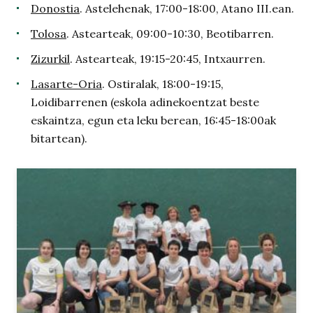
Donostia
. Astelehenak, 17:00-18:00, Atano III.ean.
Tolosa
. Astearteak, 09:00-10:30, Beotibarren.
Zizurkil
. Astearteak, 19:15-20:45, Intxaurren.
Lasarte-Oria
. Ostiralak, 18:00-19:15,
Loidibarrenen (eskola adinekoentzat beste
eskaintza, egun eta leku berean, 16:45-18:00ak
bitartean).