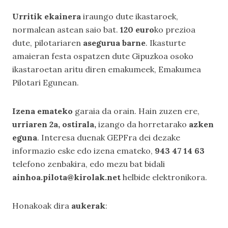
Urritik ekainera
iraungo dute ikastaroek,
normalean astean saio bat.
120 euro
ko prezioa
dute, pilotariaren
asegurua barne
. Ikasturte
amaieran festa ospatzen dute Gipuzkoa osoko
ikastaroetan aritu diren emakumeek, Emakumea
Pilotari Egunean.
Izena emateko
garaia da orain. Hain zuzen ere,
urriaren 2a, ostirala,
izango da horretarako
azken
eguna
. Interesa duenak GEPFra dei dezake
informazio eske edo izena emateko,
943 47 14 63
telefono zenbakira, edo mezu bat bidali
ainhoa.pilota@kirolak.net
helbide elektronikora.
Honakoak dira
aukerak
: