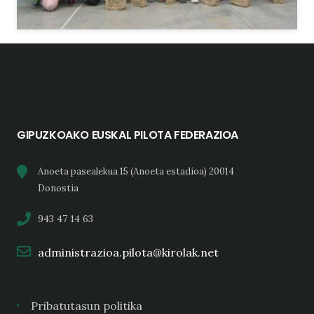
GIPUZKOAKO EUSKAL PILOTA FEDERAZIOA
Anoeta pasealekua 15 (Anoeta estadioa) 20014
Donostia
943 47 14 63
administrazioa.pilota@kirolak.net
Pribatutasun politika