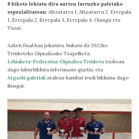
8 bikote lehiatu dira aurten larruzko paletako
espezialitatean
: Altzatarra 1, Altzatarra 2, Errepala
1, Errepala 2, Errepala 3, Errepala 4, Oiangu eta
Txost.
Azken final hau jokatuta, bukatu da 2022ko
Trinketeko Gipuzkoako Txapelketa.
Lehiaketa-Federatua-Gipuzkoa Trinketa
txokoan
dago laburbilduta informazio guztia, eta
Argazki galeriak
atalean hainbat irudi bilduma dago
ikusgai.