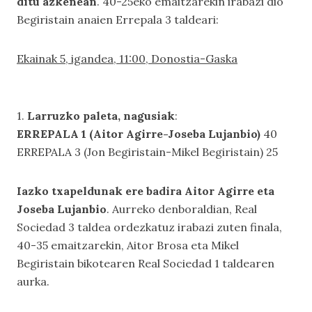
ditu azkenean
. 40-25eko emaitzarekin irabazi dio
Begiristain anaien Errepala 3 taldeari:
Ekainak 5, igandea, 11:00, Donostia-Gaska
1.
Larruzko paleta, nagusiak
:
ERREPALA 1 (Aitor Agirre-Joseba Lujanbio)
40
ERREPALA 3 (Jon Begiristain-Mikel Begiristain) 25
Iazko txapeldunak ere badira Aitor Agirre eta
Joseba Lujanbio
. Aurreko denboraldian, Real
Sociedad 3 taldea ordezkatuz irabazi zuten finala,
40-35 emaitzarekin, Aitor Brosa eta Mikel
Begiristain bikotearen Real Sociedad 1 taldearen
aurka.