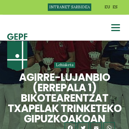
INTRANET SARBIDEA
EU
ES
Lehiaketa
AGIRRE-LUJANBIO
(ERREPALA 1)
BIKOTEARENTZAT
TXAPELAK TRINKETEKO
GIPUZKOAKOAN