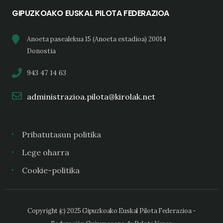
GIPUZKOAKO EUSKAL PILOTA FEDERAZIOA
Anoeta pasealekua 15 (Anoeta estadioa) 20014
Donostia
943 47 14 63
administrazioa.pilota@kirolak.net
Pribatutasun politika
Lege oharra
Cookie-politika
Copyright (c) 2025 Gipuzkoako Euskal Pilota Federazioa -