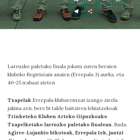
Larruzko paletako finala jokatu zuten beraien
klubeko Begiristain anaien (Errepala 3) aurka, eta
40-25 irabazi zieten
Txapelak
Errepala klubarentzat izango zirela
jakina zen, bere bi talde baitziren lehiatzekoak
Trinketeko Kluben Arteko Gipuzkoako
Txapelketako larruzko paletako finalean
. Bada,
Agirre-Lujanbio bikoteak, Errepala 1ek, jantzi