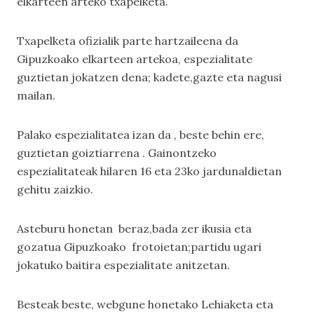
elkarteen arteko txapelketa.
Txapelketa ofizialik parte hartzaileena da
Gipuzkoako elkarteen artekoa, espezialitate
guztietan jokatzen dena; kadete,gazte eta nagusi
mailan.
Palako espezialitatea izan da , beste behin ere,
guztietan goiztiarrena . Gainontzeko
espezialitateak hilaren 16 eta 23ko jardunaldietan
gehitu zaizkio.
Asteburu honetan beraz,bada zer ikusia eta
gozatua Gipuzkoako frotoietan;partidu ugari
jokatuko baitira espezialitate anitzetan.
Besteak beste, webgune honetako Lehiaketa eta