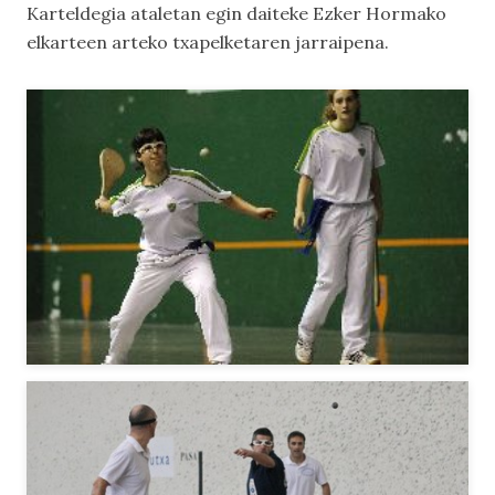
Karteldegia ataletan egin daiteke Ezker Hormako
elkarteen arteko txapelketaren jarraipena.