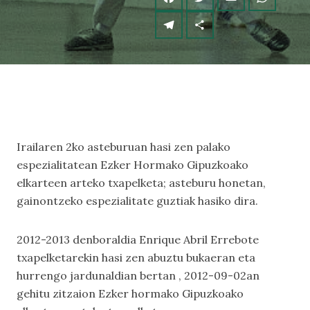
Irailaren 2ko asteburuan hasi zen palako
espezialitatean Ezker Hormako Gipuzkoako
elkarteen arteko txapelketa; asteburu honetan,
gainontzeko espezialitate guztiak hasiko dira.
2012-2013 denboraldia Enrique Abril Errebote
txapelketarekin hasi zen abuztu bukaeran eta
hurrengo jardunaldian bertan , 2012-09-02an
gehitu zitzaion Ezker hormako Gipuzkoako