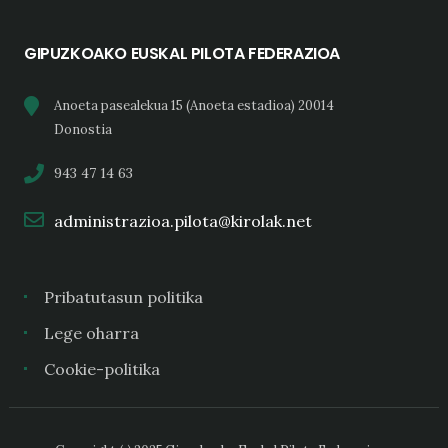
GIPUZKOAKO EUSKAL PILOTA FEDERAZIOA
Anoeta pasealekua 15 (Anoeta estadioa) 20014
Donostia
943 47 14 63
administrazioa.pilota@kirolak.net
Pribatutasun politika
Lege oharra
Cookie-politika