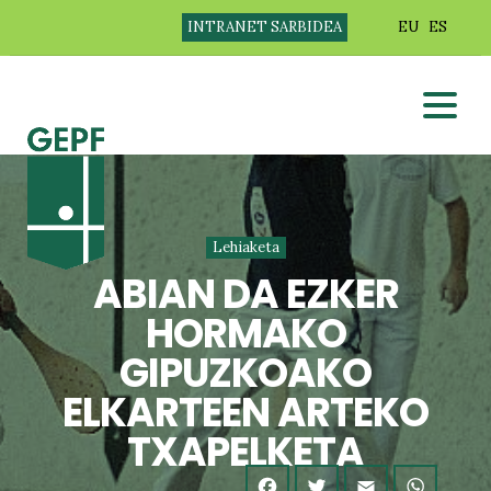
INTRANET SARBIDEA
EU
ES
Lehiaketa
ABIAN DA EZKER
HORMAKO
GIPUZKOAKO
ELKARTEEN ARTEKO
TXAPELKETA