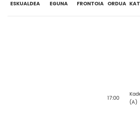
ESKUALDEA
EGUNA
FRONTOIA
ORDUA
KAT
Kad
17:00
(A)