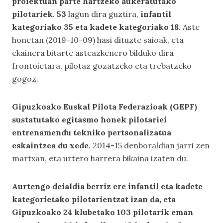
proiektuan parte hartzeko aukeratutako
pilotariek
.
53
lagun dira guztira,
infantil
kategoriako 35 eta kadete kategoriako 18
. Aste
honetan (2019-10-09) hasi dituzte saioak, eta
ekainera bitarte asteazkenero bilduko dira
frontoietara, pilotaz gozatzeko eta trebatzeko
gogoz.
Gipuzkoako Euskal Pilota Federazioak (GEPF)
sustatutako egitasmo honek pilotariei
entrenamendu tekniko pertsonalizatua
eskaintzea du xede
. 2014-15 denboraldian jarri zen
martxan, eta urtero harrera bikaina izaten du.
Aurtengo deialdia berriz ere infantil eta kadete
kategorietako pilotarientzat izan da, eta
Gipuzkoako 24 klubetako 103 pilotarik eman