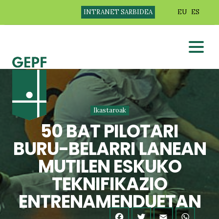
INTRANET SARBIDEA
EU
ES
Ikastaroak
50 BAT PILOTARI
BURU-BELARRI LANEAN
MUTILEN ESKUKO
TEKNIFIKAZIO
ENTRENAMENDUETAN