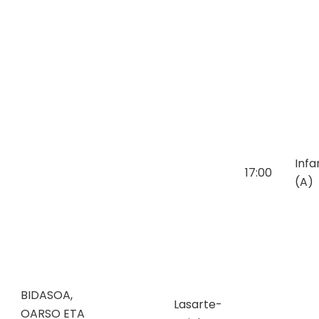
Infa
17:00
(A)
BIDASOA,
Lasarte-
OARSO ETA