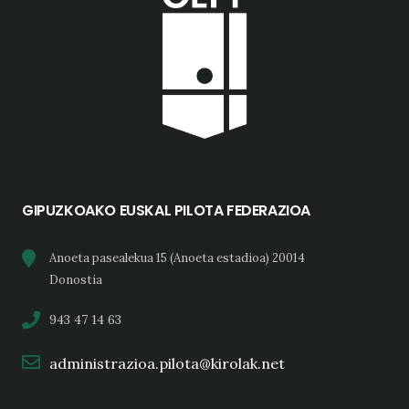
GIPUZKOAKO EUSKAL PILOTA FEDERAZIOA
Anoeta pasealekua 15 (Anoeta estadioa) 20014
Donostia
943 47 14 63
administrazioa.pilota@kirolak.net