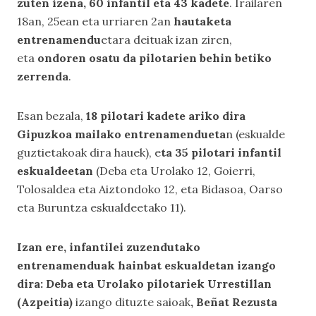
zuten izena, 60 infantil eta 43 kadete
. Irailaren
18an, 25ean eta urriaren 2an
hautaketa
entrenamendu
etara deituak izan ziren,
eta
ondoren osatu da pilotarien behin betiko
zerrenda
.
Esan bezala,
18 pilotari kadete ariko dira
Gipuzkoa mailako entrenamendueta
n (eskualde
guztietakoak dira hauek), e
ta 35 pilotari infantil
eskualdeetan
(Deba eta Urolako 12, Goierri,
Tolosaldea eta Aiztondoko 12, eta Bidasoa, Oarso
eta Buruntza eskualdeetako 11).
Izan ere, infantilei zuzendutako
entrenamenduak hainbat eskualdetan izango
dira: Deba eta Urolako pilotariek Urrestillan
(Azpeitia)
izango dituzte saioak
, Beñat Rezusta