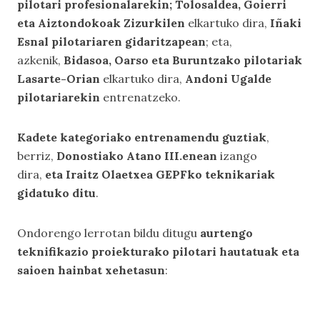
pilotari profesionalarekin; Tolosaldea, Goierri
eta Aiztondokoak Zizurkilen
elkartuko dira,
Iñaki
Esnal pilotariaren gidaritzapean
; eta,
azkenik,
Bidasoa, Oarso eta Buruntzako pilotariak
Lasarte-Orian
elkartuko dira,
Andoni Ugalde
pilotariarekin
entrenatzeko.
Kadete kategoriako entrenamendu guztiak
,
berriz,
Donostiako Atano III.enean
izango
dira,
eta Iraitz Olaetxea GEPFko teknikariak
gidatuko ditu
.
Ondorengo lerrotan bildu ditugu
aurtengo
teknifikazio proiekturako pilotari hautatuak eta
saioen hainbat xehetasun
: