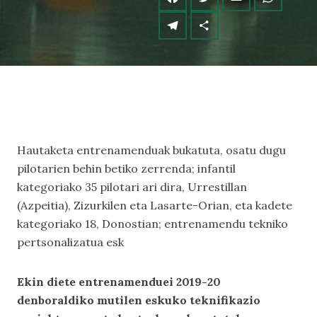
Hautaketa entrenamenduak bukatuta, osatu dugu
pilotarien behin betiko zerrenda; infantil
kategoriako 35 pilotari ari dira, Urrestillan
(Azpeitia), Zizurkilen eta Lasarte-Orian, eta kadete
kategoriako 18, Donostian; entrenamendu tekniko
pertsonalizatua esk
Ekin diete entrenamenduei 2019-20
denboraldiko mutilen eskuko teknifikazio