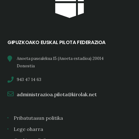
GIPUZKOAKO EUSKAL PILOTA FEDERAZIOA
Anoeta pasealekua 15 (Anoeta estadioa) 20014
Donostia
943 47 14 63
administrazioa.pilota@kirolak.net
Pribatutasun politika
Lege oharra