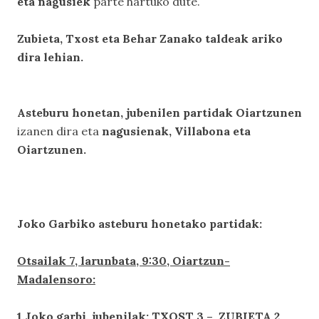
eta nagusiek
parte hartuko dute.
Zubieta, Txost eta Behar Zanako taldeak ariko
dira lehian.
Asteburu honetan, jubenilen partidak Oiartzunen
izanen dira eta
nagusienak, Villabona eta
Oiartzunen.
Joko Garbiko asteburu honetako partidak:
Otsailak 7, larunbata, 9:30, Oiartzun-
Madalensoro:
1.Joko garbi, jubenilak: TXOST 3 – ZUBIETA 2