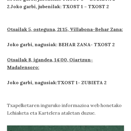
2.Joko garbi, jubenilak: TXOST 1 – TXOST 2
Otsailak 5, osteguna, 21:15, Villabona-Behar Zana:
Joko garbi, nagusiak: BEHAR ZANA- TXOST 2
Otsailak 8, igandea, 14:00, Oiartzun-
Madalensoro:
Joko garbi, nagusiak:TXOST 1- ZUBIETA 2
Txapelketaren inguruko informazioa web honetako
Lehiaketa
eta
Kartelera
ataletan duzue.