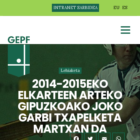
INTRANET SARBIDEA
EU
ES
Lehiaketa
2014-2015EKO
ELKARTEEN ARTEKO
GIPUZKOAKO JOKO
GARBI TXAPELKETA
MARTXAN DA