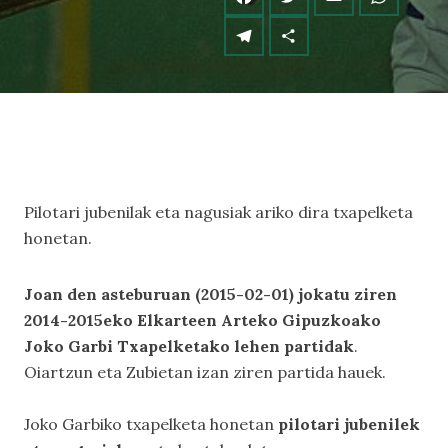
Pilotari jubenilak eta nagusiak ariko dira txapelketa
honetan.
Joan den asteburuan (2015-02-01) jokatu ziren
2014-2015eko Elkarteen Arteko Gipuzkoako
Joko Garbi Txapelketako lehen partidak
.
Oiartzun eta Zubietan izan ziren partida hauek.
Joko Garbiko txapelketa honetan
pilotari jubenilek