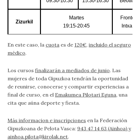
09:30-10:30
15:30-16:30
Beotibar
Martes
Frontón
Zizurkil
19:15-20:45
Intxaur
En este caso, la
cuota
es de
120€
,
incluido el seguro
médico
.
Los cursos
finalizarán a mediados de junio
. Las
mujeres de toda Gipuzkoa tendrán la oportunidad
de reunirse, conocerse y compartir experiencias a
final de curso, en el
Emakumea Pilotari Eguna
, una
cita que aúna deporte y fiesta.
Más informacion e inscripciones
en la Federación
Gipuzkoana de Pelota Vasca:
943 47 14 63 (Ainhoa) y
ainhoa.pilota@kirolak.net
.