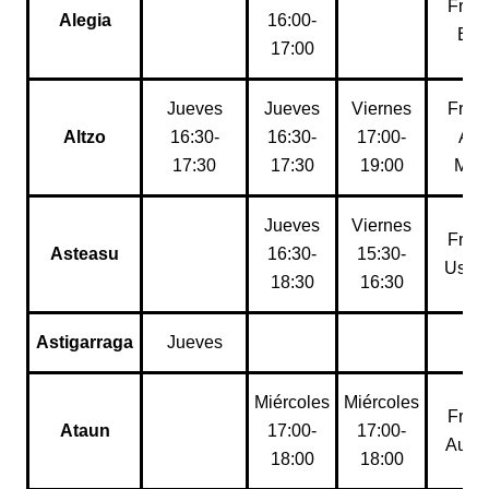
Fron
Alegia
16:00-
Elor
17:00
Jueves
Jueves
Viernes
Fron
Altzo
16:30-
16:30-
17:00-
Alt
17:30
17:30
19:00
Mui
Jueves
Viernes
Fron
Asteasu
16:30-
15:30-
Usarr
18:30
16:30
Astigarraga
Jueves
Miércoles
Miércoles
Fron
Ataun
17:00-
17:00-
Auzo
18:00
18:00