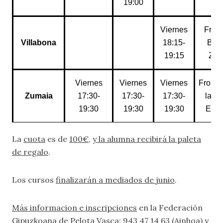
19:00
Viernes
Fron
Villabona
18:15-
Beh
19:15
Zan
Viernes
Viernes
Viernes
Frontó
Zumaia
17:30-
17:30-
17:30-
la He
19:30
19:30
19:30
Esko
La
cuota
es de
100€
,
y la alumna recibirá la paleta
de regalo
.
Los cursos
finalizarán a mediados de junio
.
Más informacion e inscripciones
en la Federación
Gipuzkoana de Pelota Vasca:
943 47 14 63 (Ainhoa) y