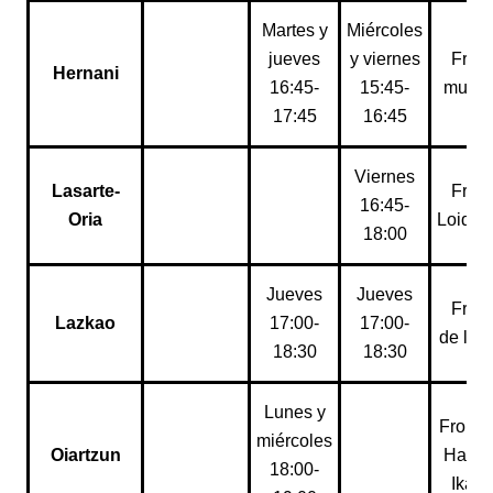
Martes y
Miércoles
jueves
y viernes
Fron
Hernani
16:45-
15:45-
munic
17:45
16:45
Viernes
Lasarte-
Fron
16:45-
Oria
Loidib
18:00
Jueves
Jueves
Fron
Lazkao
17:00-
17:00-
de la 
18:30
18:30
Lunes y
Frontó
miércoles
Oiartzun
Haurt
18:00-
Ikast