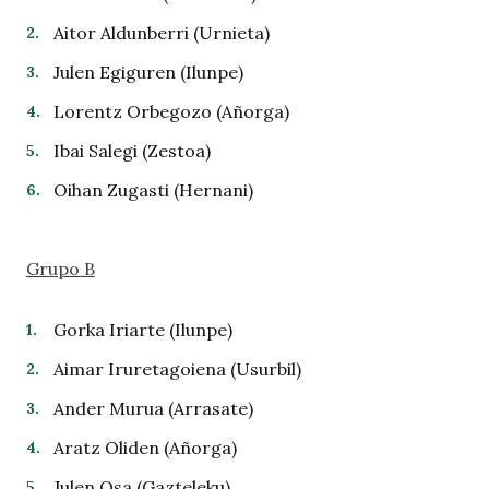
Aitor Aldunberri (Urnieta)
Julen Egiguren (Ilunpe)
Lorentz Orbegozo (Añorga)
Ibai Salegi (Zestoa)
Oihan Zugasti (Hernani)
Grupo B
Gorka Iriarte (Ilunpe)
Aimar Iruretagoiena (Usurbil)
Ander Murua (Arrasate)
Aratz Oliden (Añorga)
Julen Osa (Gazteleku)