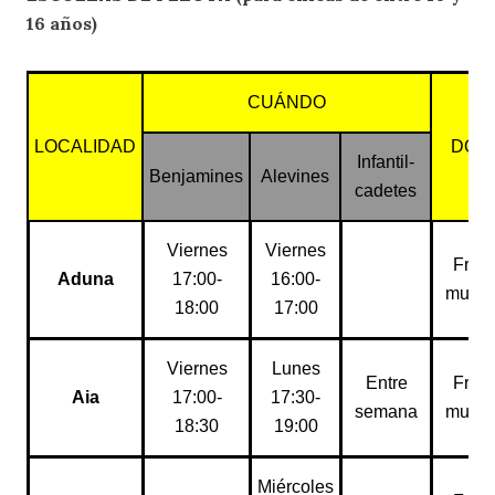
16 años)
CUÁNDO
LOCALIDAD
DÓN
Infantil-
Benjamines
Alevines
cadetes
Viernes
Viernes
Fron
Aduna
17:00-
16:00-
munic
18:00
17:00
Viernes
Lunes
Entre
Fron
Aia
17:00-
17:30-
semana
munic
18:30
19:00
Miércoles