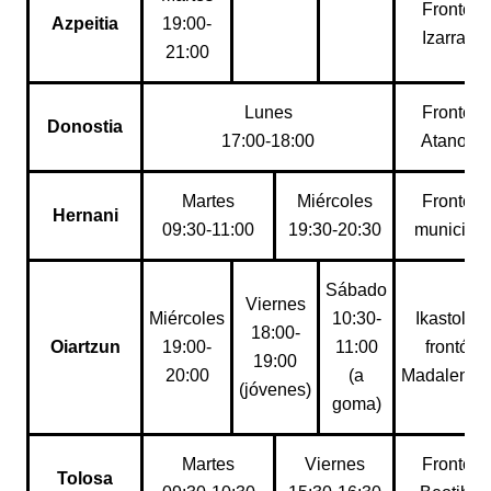
Frontón
Azpeitia
19:00-
Izarraitz
21:00
Lunes
Frontón
Donostia
17:00-18:00
Atano III
Martes
Miércoles
Frontón
Hernani
09:30-11:00
19:30-20:30
municipal
Sábado
Viernes
Miércoles
10:30-
Ikastola y
18:00-
Oiartzun
19:00-
11:00
frontón
19:00
20:00
(a
Madalenso
(jóvenes)
goma)
Martes
Viernes
Frontón
Tolosa