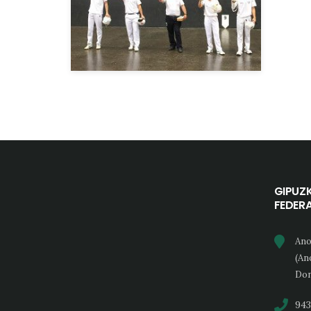
GIPUZ
FEDER
Ano
(An
Don
943