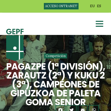
ACCESO INTRANET
EU
ES
Competición
PAGAZPE (1ª DIVISIÓN),
ZARAUTZ (2ª) Y KUKU 2
(3ª), CAMPEONES DE
GIPUZKOA DE PALETA
GOMA SENIOR