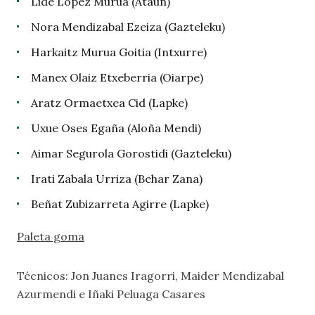
Lide Lopez Murua (Ataun)
Nora Mendizabal Ezeiza (Gazteleku)
Harkaitz Murua Goitia (Intxurre)
Manex Olaiz Etxeberria (Oiarpe)
Aratz Ormaetxea Cid (Lapke)
Uxue Oses Egaña (Aloña Mendi)
Aimar Segurola Gorostidi (Gazteleku)
Irati Zabala Urriza (Behar Zana)
Beñat Zubizarreta Agirre (Lapke)
Paleta goma
Técnicos: Jon Juanes Iragorri, Maider Mendizabal
Azurmendi e Iñaki Peluaga Casares