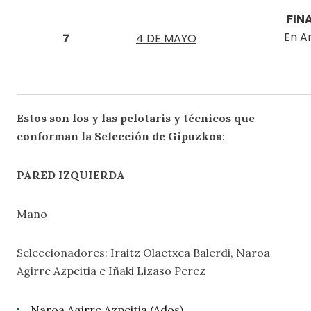
FIN
En A
7
4 DE MAYO
Estos son los y las pelotaris y técnicos que
conforman la Selección de Gipuzkoa
:
PARED IZQUIERDA
Mano
Seleccionadores: Iraitz Olaetxea Balerdi, Naroa
Agirre Azpeitia e Iñaki Lizaso Perez
Naroa Agirre Azpeitia (Ados)