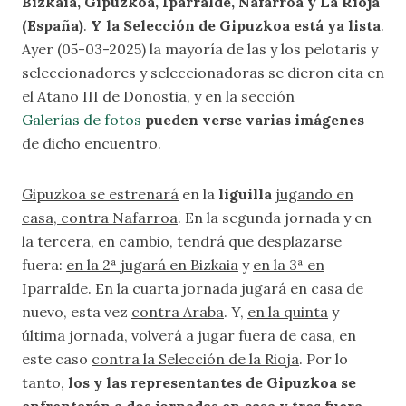
Bizkaia, Gipuzkoa, Iparralde, Nafarroa y La Rioja
(España)
.
Y la Selección de Gipuzkoa está ya lista
.
Ayer (05-03-2025) la mayoría de las y los pelotaris y
seleccionadores y seleccionadoras se dieron cita en
el Atano III de Donostia, y en la sección
Galerías de fotos
pueden verse varias imágenes
de dicho encuentro.
Gipuzkoa se estrenará
en la
liguilla
jugando en
casa, contra Nafarroa
. En la segunda jornada y en
la tercera, en cambio, tendrá que desplazarse
fuera:
en la 2ª jugará en Bizkaia
y
en la 3ª en
Iparralde
.
En la cuarta
jornada jugará en casa de
nuevo, esta vez
contra Araba
. Y,
en la quinta
y
última jornada, volverá a jugar fuera de casa, en
este caso
contra la Selección de la Rioja
. Por lo
tanto,
los y las representantes de Gipuzkoa se