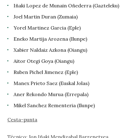
Iñaki Lopez de Munain Oñederra (Gazteleku)
Joel Martin Duran (Zumaia)
Yorel Martinez Garcia (Eple)
Eneko Martija Arozena (Ilunpe)
Xabier Naldaiz Azkona (Oiangu)
Aitor Otegi Goya (Oiangu)
Ruben Pichel Jimenez (Eple)
Manex Prieto Saez (Euskal Jolas)
Aner Rekondo Murua (Errepala)
Mikel Sanchez Rementeria (Ilunpe)
Cesta-punta
Técnico: Jon Iñaki Mendizabal Barrenetxea