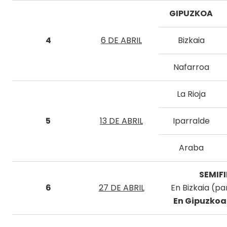
GIPUZKOA
4
6 DE ABRIL
Bizkaia
Nafarroa
La Rioja
5
13 DE ABRIL
Iparralde
Araba
SEMIF
6
27 DE ABRIL
En Bizkaia (pa
En Gipuzkoa