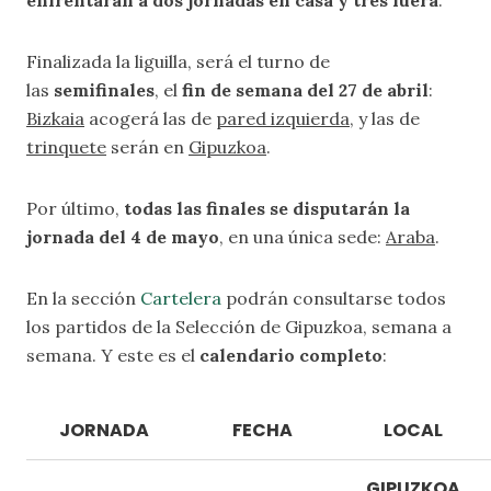
enfrentarán a dos jornadas en casa y tres fuera
.
Finalizada la liguilla, será el turno de
las
semifinales
, el
fin de semana del 27 de abril
:
Bizkaia
acogerá las de
pared izquierda
, y las de
trinquete
serán en
Gipuzkoa
.
Por último,
todas las finales se disputarán la
jornada del 4 de mayo
, en una única sede:
Araba
.
En la sección
Cartelera
podrán consultarse todos
los partidos de la Selección de Gipuzkoa, semana a
semana. Y este es el
calendario completo
:
JORNADA
FECHA
LOCAL
GIPUZKOA