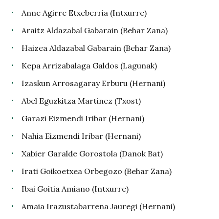
Anne Agirre Etxeberria (Intxurre)
Araitz Aldazabal Gabarain (Behar Zana)
Haizea Aldazabal Gabarain (Behar Zana)
Kepa Arrizabalaga Galdos (Lagunak)
Izaskun Arrosagaray Erburu (Hernani)
Abel Eguzkitza Martinez (Txost)
Garazi Eizmendi Iribar (Hernani)
Nahia Eizmendi Iribar (Hernani)
Xabier Garalde Gorostola (Danok Bat)
Irati Goikoetxea Orbegozo (Behar Zana)
Ibai Goitia Amiano (Intxurre)
Amaia Irazustabarrena Jauregi (Hernani)