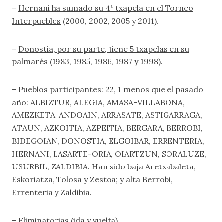
–
Hernani ha sumado su 4ª txapela en el Torneo
Interpueblos
(2000, 2002, 2005 y 2011).
–
Donostia, por su parte, tiene 5 txapelas en su
palmarés
(1983, 1985, 1986, 1987 y 1998).
–
Pueblos participantes: 22
, 1 menos que el pasado
año: ALBIZTUR, ALEGIA, AMASA-VILLABONA,
AMEZKETA, ANDOAIN, ARRASATE, ASTIGARRAGA,
ATAUN, AZKOITIA, AZPEITIA, BERGARA, BERROBI,
BIDEGOIAN, DONOSTIA, ELGOIBAR, ERRENTERIA,
HERNANI, LASARTE-ORIA, OIARTZUN, SORALUZE,
USURBIL, ZALDIBIA. Han sido baja Aretxabaleta,
Eskoriatza, Tolosa y Zestoa; y alta Berrobi,
Errenteria y Zaldibia.
–
Eliminatorias (ida y vuelta).