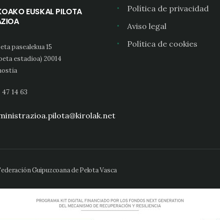
Política de privacidad
KOAKO EUSKAL PILOTA
AZIOA
Aviso legal
Política de cookies
eta pasealekua 15
oeta estadioa) 20014
ostia
 47 14 63
inistrazioa.pilota@kirolak.net
 Federación Guipuzcoana de Pelota Vasca