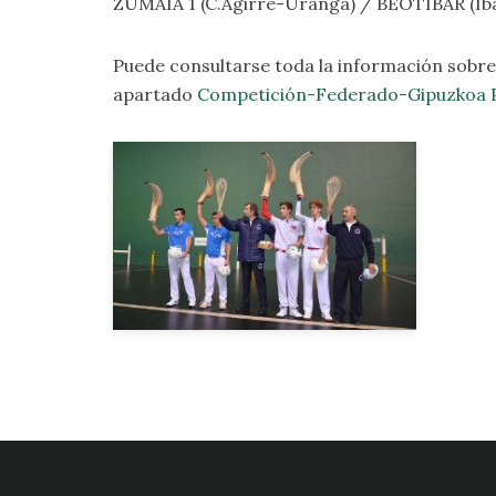
ZUMAIA 1 (C.Agirre-Uranga) / BEOTIBAR (Ib
Puede consultarse toda la información sobre 
apartado
Competición-Federado-Gipuzkoa P