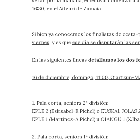
serán por la mañana; el festival comenzará a 
16:30, en el Aitzuri de Zumaia.
Si bien ya conocemos los finalistas de cesta
viernes
; y es que
ese día se disputarán las se
En las siguientes líneas
detallamos los dos fe
16 de diciembre, domingo, 11:00, Oiartzun-
1. Pala corta, seniors 2ª división:
EPLE 2 (Eskisabel-R.Pichel) o EUSKAL JOLAS 2
EPLE 1 (Martinez-A.Pichel) u OIANGU 1 (X.Ib
2. Pala corta, seniors 1ª división: