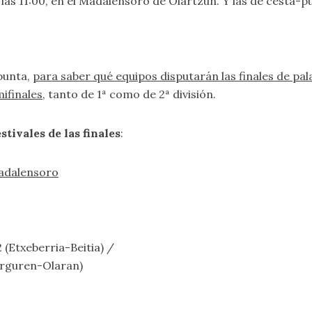
las 11:00, en el Madalensoro de Oiartzun. Y las de cesta-pun
-punta,
para saber qué equipos disputarán las finales de pa
mifinales
, tanto de 1ª como de 2ª división.
stivales de las finales
:
Madalensoro
 (Etxeberria-Beitia) /
arguren-Olaran)