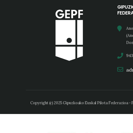
GIPUZ
FEDER
Ano
(An
Don
943
adm
Copyright (c) 2025 Gipuzkoako Euskal Pilota Federazioa -