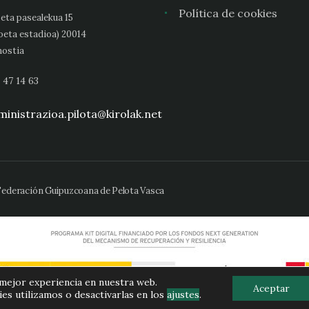
Política de cookies
eta pasealekua 15
oeta estadioa) 20014
ostia
 47 14 63
inistrazioa.pilota@kirolak.net
 Federación Guipuzcoana de Pelota Vasca
 mejor experiencia en nuestra web.
Aceptar
s utilizamos o desactivarlas en los
ajustes
.