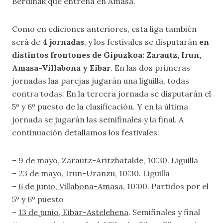
Berdinak que entrena en Amasa.
Como en ediciones anteriores, esta liga también
será de
4 jornadas
, y los festivales se disputarán
en
distintos frontones de Gipuzkoa: Zarautz, Irun,
Amasa-Villabona y Eibar
. En las dos primeras
jornadas las parejas jugarán una liguilla, todas
contra todas. En la tercera jornada se disputarán el
5º y 6º puesto de la clasificación. Y en la última
jornada se jugarán las semifinales y la final. A
continuación detallamos los festivales:
–
9 de mayo, Zarautz-Aritzbatalde
, 10:30. Liguilla
–
23 de mayo, Irun-Uranzu
, 10:30. Liguilla
–
6 de junio, Villabona-Amasa
, 10:00. Partidos por el
5º y 6º puesto
–
13 de junio, Eibar-Astelehena
. Semifinales y final