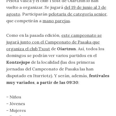
Pelota Vasca y el club Txost de Oiartzun lo han
vuelto a organizar. Se jugará
del 19 de junio al 3 de
agosto
. Participarán
pelotaris de categoría senior
,
que competirán a
mano parejas
.
Como en la pasada edición,
este campeonato se
jugará junto con el Campeonato de Pasaka que
organiza el club Txost
de
Oiartzun
. Así, todos los
domingos se podrán ver varios partidos en el
Kontzejupe
de la localidad (las dos primeras
jornadas del Campeonato de Pasaka las han
disputado en Iturriotz). Y serán, además,
festivales
muy variados
,
a partir de las 09:30
:
– Niños
– Jóvenes
– Mujeres