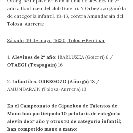
Otaegi se impuso 6-16 en la final de alevines de 2º
año a Ibarluzea del club Goierri. Y Orbegozo ganó la
de categoría infantil, 18-13, contra Amundarain del
Tolosa-Aurrera:
Sábado, 19 de mayo, 16:30, Tolosa-Beotibar
1.
Alevines de 2º año
: IBARLUZEA (Goierri) 6 /
OTAEGI (Txapagain)
16
2.
Infantiles
:
ORBEGOZO (Añorga)
18 /
AMUNDARAIN (Tolosa-Aurrera) 13
En el Campeonato de Gipuzkoa de Talentos de
Mano han participado 10 pelotaris de categoría
alevín de 2º año y otros 10 de categoría infantil;
han competido mano a mano
: