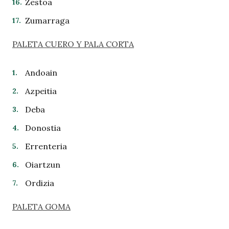
Zestoa
Zumarraga
PALETA CUERO Y PALA CORT
A
Andoain
Azpeitia
Deba
Donostia
Errenteria
Oiartzun
Ordizia
PALETA GOM
A