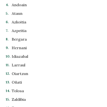
Andoain
Ataun
Azkoitia
Azpeitia
Bergara
Hernani
Idiazabal
Larraul
Oiartzun
Oñati
Tolosa
Zaldibia