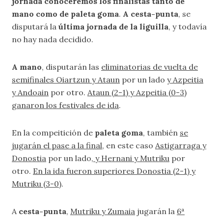
jornada conoceremos los finalistas tanto de
mano como de paleta goma
.
A cesta-punta
, se
disputará la
última jornada de la liguilla
, y todavía
no hay nada decidido.
A mano
, disputarán las
eliminatorias de vuelta de
semifinales Oiartzun y Ataun
por un lado
y Azpeitia
y Andoain
por otro.
Ataun (2-1) y Azpeitia (0-3)
ganaron los festivales de ida
.
En la compeitición de
paleta goma
, también
se
jugarán el pase a la final
, en este caso
Astigarraga y
Donostia
por un lado,
y Hernani y Mutriku
por
otro.
En la ida fueron superiores Donostia (2-1) y
Mutriku (3-0)
.
A
cesta-punta
,
Mutriku y Zumaia
jugarán la
6ª