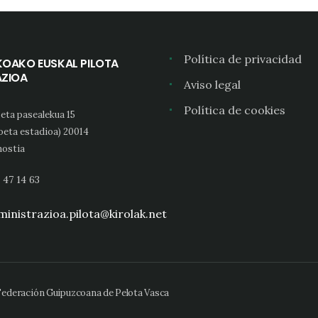
Política de privacidad
KOAKO EUSKAL PILOTA
AZIOA
Aviso legal
Política de cookies
eta pasealekua 15
oeta estadioa) 20014
ostia
 47 14 63
inistrazioa.pilota@kirolak.net
 Federación Guipuzcoana de Pelota Vasca