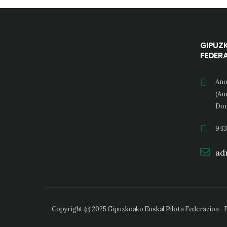
GIPUZ
FEDER
Ano
(An
Don
943
adm
Copyright (c) 2025 Gipuzkoako Euskal Pilota Federazioa -