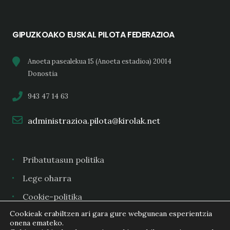
GIPUZKOAKO EUSKAL PILOTA FEDERAZIOA
Anoeta pasealekua 15 (Anoeta estadioa) 20014
Donostia
943 47 14 63
administrazioa.pilota@kirolak.net
Pribatutasun politika
Lege oharra
Cookie-politika
Cookieak erabiltzen ari gara gure webgunean esperientzia
onena emateko.