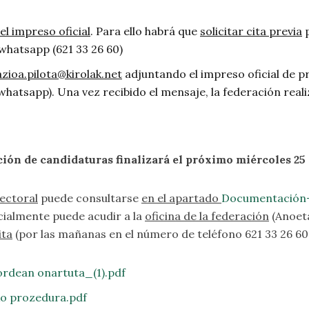
el impreso oficial
. Para ello habrá que
solicitar cita previa
p
 whatsapp (621 33 26 60)
zioa.pilota@kirolak.net
adjuntando el impreso oficial de p
hatsapp). Una vez recibido el mensaje, la federación rea
ión de candidaturas finalizará el próximo miércoles 25 
ectoral
puede consultarse
en el apartado
Documentación-
cialmente puede acudir a la
oficina de la federación
(Anoeta
ita
(por las mañanas en el número de teléfono 621 33 26 60, y
rdean onartuta_(1).pdf
ko prozedura.pdf