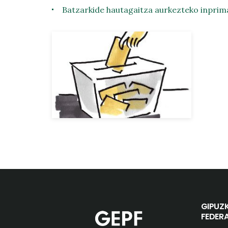
Batzarkide hautagaitza aurkezteko inprima
GIPUZ
FEDER