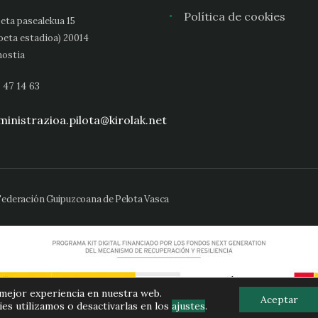
Política de cookies
eta pasealekua 15
oeta estadioa) 20014
ostia
 47 14 63
inistrazioa.pilota@kirolak.net
 Federación Guipuzcoana de Pelota Vasca
 mejor experiencia en nuestra web.
Aceptar
s utilizamos o desactivarlas en los
ajustes
.