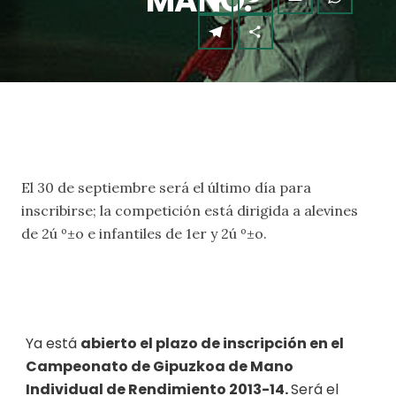
MANO.
El 30 de septiembre será el último día para
inscribirse; la competición está dirigida a alevines
de 2ú º±o e infantiles de 1er y 2ú º±o.
Ya está
abierto el plazo de inscripción en el
C
ampeonato de
G
ipuzkoa de
M
ano
I
ndividual de
R
endimiento
2013-14
.
Será el