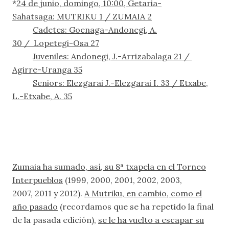
*
24 de junio, domingo, 10:00, Getaria-
Sahatsaga: MUTRIKU 1 / ZUMAIA 2
Cadetes:
Goenaga-Andonegi, A.
30 / Lopetegi-Osa 27
Juveniles:
Andonegi, J.-Arrizabalaga 21 /
Agirre-Uranga 35
Seniors:
Elezgarai J.-Elezgarai I. 33 / Etxabe,
L.-Etxabe, A. 35
Zumaia ha sumado, así, su 8ª txapela en el Torneo
Interpueblos
(1999, 2000, 2001, 2002, 2003,
2007, 2011 y 2012).
A Mutriku, en cambio, como el
año pasado
(recordamos que se ha repetido la final
de la pasada edición),
se le ha vuelto a escapar su