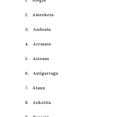
1. Alegia
2. Amezketa
3. Andoain
4. Arrasate
5. Asteasu
6. Astigarraga
7. Ataun
8. Azkoitia