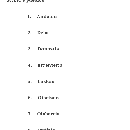
PALA
: 8 pueblos
1. Andoain
2. Deba
3. Donostia
4. Errenteria
5. Lazkao
6. Oiartzun
7. Olaberria