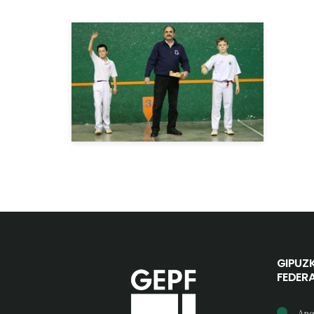
GIPUZ
FEDER
Ano