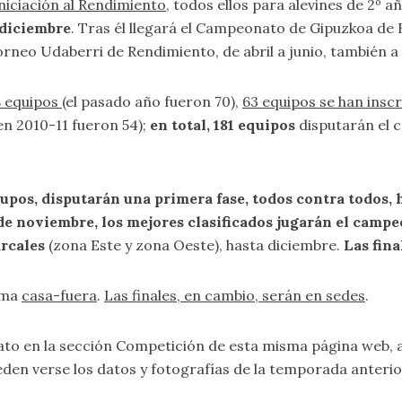
niciación al Rendimiento
, todos ellos para alevines de 2º añ
 diciembre
. Tras él llegará el Campeonato de Gipuzkoa de
 Torneo Udaberri de Rendimiento, de abril a junio, también 
8 equipos
(el pasado año fueron 70),
63 equipos se han inscr
en 2010-11 fueron 54);
en total, 181 equipos
disputarán el 
upos, disputarán una primera fase, todos contra todos, 
7 de noviembre, los mejores clasificados jugarán el camp
arcales
(zona Este y zona Oeste), hasta diciembre.
Las fina
tema
casa-fuera
.
Las finales, en cambio, serán en sedes
.
to en la sección
Competición
de esta misma página web, a
den verse los datos y fotografías de la temporada anteri